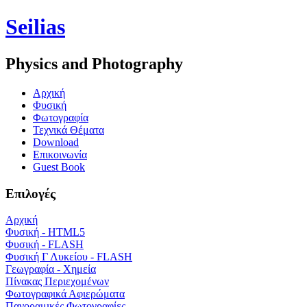
Seilias
Physics and Photography
Aρχική
Φυσική
Φωτογραφία
Τεχνικά Θέματα
Download
Επικοινωνία
Guest Book
Επιλογές
Αρχική
Φυσική - HTML5
Φυσική - FLASH
Φυσική Γ Λυκείου - FLASH
Γεωγραφία - Χημεία
Πίνακας Περιεχομένων
Φωτογραφικά Αφιερώματα
Πανοραμικές Φωτογραφίες