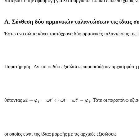
Κατεβάστε την εφαρμογή για λειτουργία σε τοπικό επίπεδο χωρίς να 
Α. Σύνθεση δύο αρμονικών ταλαντώσεων τις ίδιας σ
Έστω ένα σώμα κάνει ταυτόχρονα δύο αρμονικές ταλαντώσεις της ί
Παρατήρηση : Αν και οι δύο εξισώσεις παρουσιάζουν αρχική φάση
ω
t
+
φ
1
=
ω
t
′
⇔
ω
t
=
ω
t
′
−
φ
1
′
′
+
=
⇔
=
−
θέτοντας
. Τότε οι παραπάνω εξισ
ω
t
φ
ω
t
ω
t
ω
t
φ
1
1
οι οποίες είναι της ίδιας μορφής με τις αρχικές εξισώσεις