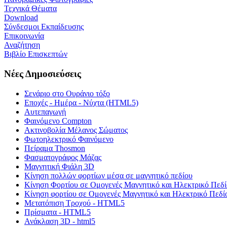
Τεχνικά Θέματα
Download
Σύνδεσμοι Εκπαίδευσης
Επικοινωνία
Αναζήτηση
Βιβλίο Επισκεπτών
Νέες Δημοσιεύσεις
Σενάριο στο Ουράνιο τόξο
Εποχές - Ημέρα - Νύχτα (HTML5)
Αυτεπαγωγή
Φαινόμενο Compton
Ακτινοβολία Μέλανος Σώματος
Φωτοηλεκτρικό Φαινόμενο
Πείραμα Thosmon
Φασματογράφος Μάζας
Μαγνητική Φιάλη 3D
Κίνηση πολλών φορτίων μέσα σε μαγνητικό πεδίου
Κίνηση Φορτίου σε Ομογενές Μαγνητικό και Ηλεκτρικό Πεδί
Κίνηση φορτίου σε Ομογενές Μαγνητικό και Ηλεκτρικό Πεδί
Μετατόπιση Τροχού - HTML5
Πρίσματα - HTML5
Ανάκλαση 3D - html5