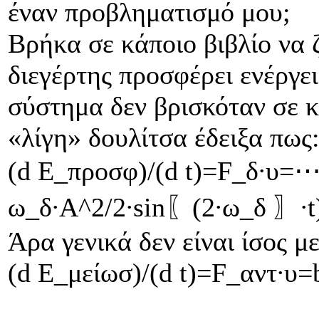
έναν προβληματισμό μου;
Βρήκα σε κάποιο βιβλίο να ζ
διεγέρτης προσφέρει ενέργεια
σύστημα δεν βρισκόταν σε 
«λίγη» δουλίτσα έδειξα πως
(d Ε_προσφ)/(d t)=F_δ∙υ
ω_δ∙Α^2/2∙sin⁡〖(2∙ω_δ 〗∙t
Άρα γενικά δεν είναι ίσος με
(d Ε_μείωσ)/(d t)=F_αντ∙υ=