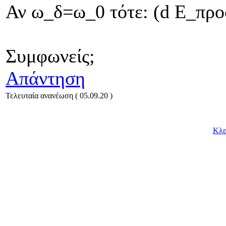
Αν ω_δ=ω_0 τότε: (d Ε_προσ
Συμφωνείς;
Απάντηση
Τελευταία ανανέωση ( 05.09.20 )
Κλε