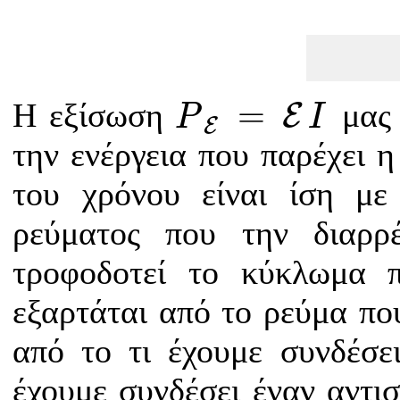
P
E
=
E
I
=
Η εξίσωση
μας 
E
P
I
E
την ενέργεια που παρέχει 
του χρόνου είναι ίση μ
ρεύματος που την διαρρ
τροφοδοτεί το κύκλωμα 
εξαρτάται από το ρεύμα που
από το τι έχουμε συνδέσε
έχουμε συνδέσει έναν αντισ