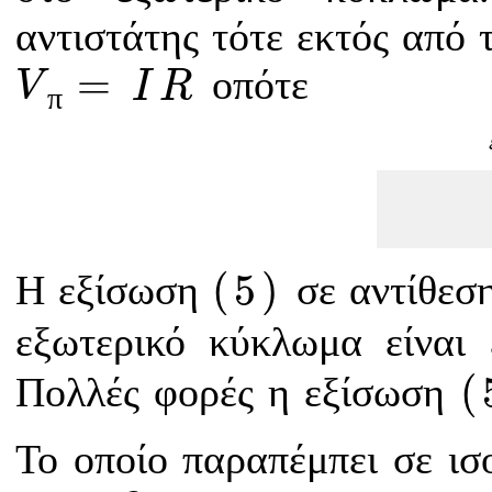
αντιστάτης τότε εκτός από 
V
π
=
I
R
=
οπότε
V
I
R
π
(
5
)
(
5
)
Η εξίσωση
σε αντίθεσ
εξωτερικό κύκλωμα είναι 
(
(
Πολλές φορές η εξίσωση
Το οποίο παραπέμπει σε ισ
E