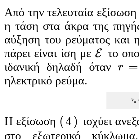
Από την τελευταία εξίσωση
η τάση στα άκρα της πηγής
αύξηση του ρεύματος και η
E
πάρει είναι ίση με
το οπο
E
r
=
0
=
ιδανική δηλαδή όταν
r
ηλεκτρικό ρεύμα.
V
V
π
(
4
)
(
4
)
Η εξίσωση
ισχύει ανεξ
στο εξωτερικό κύκλωμα