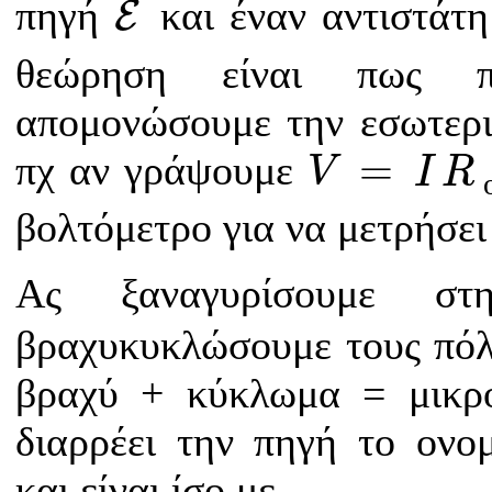
πηγή
και έναν αντιστάτ
E
θεώρηση είναι πως π
απομονώσουμε την εσωτερι
V
=
I
R
ο
λ
=
πχ αν γράψουμε
V
I
R
βολτόμετρο για να μετρήσει
Ας ξαναγυρίσουμε σ
βραχυκυκλώσουμε τους πόλ
βραχύ + κύκλωμα = μικρ
διαρρέει την πηγή το ον
και είναι ίσο με