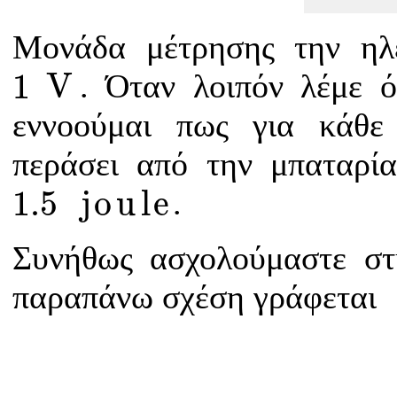
Μονάδα μέτρησης την ηλε
1
V
1
V
. Όταν λοιπόν λέμε 
εννοούμαι πως για κάθ
περάσει από την μπαταρία
1.5
j
o
u
l
e
1.5
j
o
u
l
e
.
Συνήθως ασχολούμαστε στ
παραπάνω σχέση γράφεται