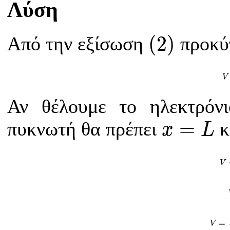
Λύση
(
2
)
(
2
)
Από την εξίσωση
προκύ
V
Αν θέλουμε το ηλεκτρόν
x
=
L
=
πυκνωτή θα πρέπει
κ
x
L
V
V
V
=
(
0.
=
V