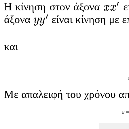
x
x
′
′
Η κίνηση στον άξονα
ε
x
x
y
y
′
′
άξονα
είναι κίνηση με ε
y
y
και
Με απαλειφή του χρόνου από
y
y
y