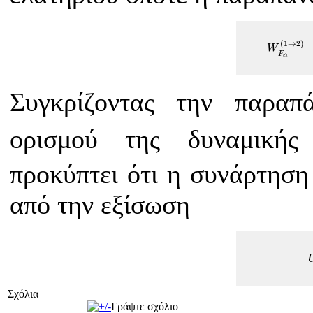
W
F
ε
λ
(
1
(
1
→
2
)
W
F
ε
λ
Συγκρίζοντας την παρα
ορισμού της δυναμικής
προκύπτει ότι η συνάρτηση 
από την εξίσωση
Σχόλια
Γράψτε σχόλιο