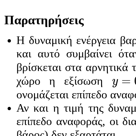
Παρατηρήσεις
Η δυναμική ενέργεια βαρ
και αυτό συμβαίνει ότ
βρίσκεται στα αρνητικά
y
=
0
=
χώρο η εξίσωση
y
ονομάζεται επίπεδο αναφ
Αν και η τιμή της δυναμ
επίπεδο αναφοράς, οι δι
βάρος) δεν εξαρτάται.