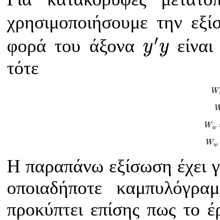
χρησιμοποιήσουμε την εξ
y
′
y
′
φορά του άξονα
είναι
y
y
τότε
W
W
W
w
W
W
w
Η παραπάνω εξίσωση έχει γε
οποιαδήποτε καμπυλόγρα
προκύπτει επίσης πως το έ