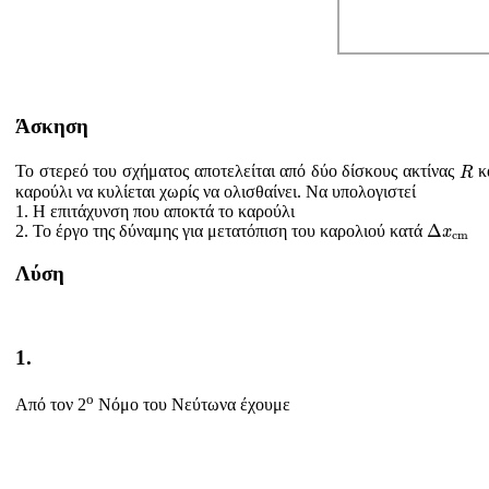
Άσκηση
R
Το στερεό του σχήματος αποτελείται από δύο δίσκους ακτίνας
κ
R
καρούλι να κυλίεται χωρίς να ολισθαίνει. Να υπολογιστεί
1. Η επιτάχυνση που αποκτά το καρούλι
Δ
x
c
m
Δ
2. Το έργο της δύναμης για μετατόπιση του καρολιού κατά
x
c
m
Λύση
1.
ο
Από τον 2
Νόμο του Νεύτωνα έχουμε