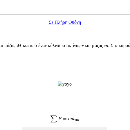
Σε Πλήρη Οθόνη
M
r
m
αι μάζας
και από έναν κύλινδρο ακτίνας
και μάζας
. Στο καρο
M
r
m
∑
F
→
=
m
a
→
c
m
∑
=
F
m
a
c
m