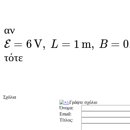
αν
E
=
6
V
,
L
=
1
m
,
B
=
0.5
T
,
m
=
=
6
V
,
=
1
m
,
=
0
E
L
B
τότε
Σχόλια
Γράψτε σχόλιο
Όνομα:
Email:
Τίτλος: