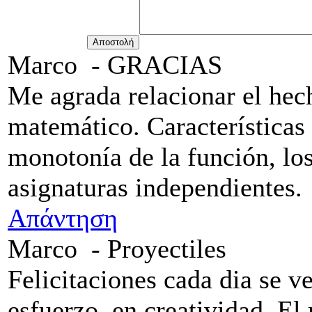
Marco
-
GRACIAS
Me agrada relacionar el hec
matemático. Características 
monotonía de la función, lo
asignaturas independientes.
Απάντηση
Marco
-
Proyectiles
Felicitaciones cada dia se v
esfuerzo, en creatividad. El