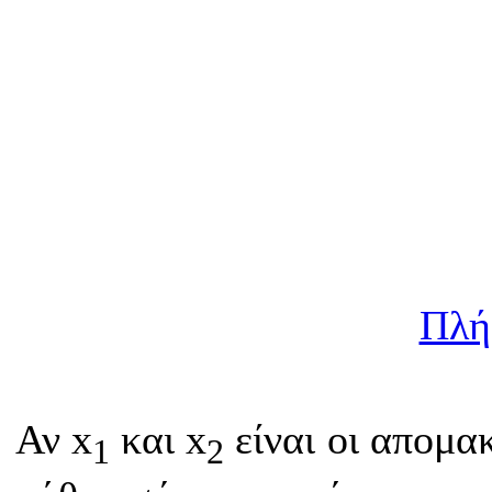
Πλή
Αν x
και x
είναι οι απομα
1
2