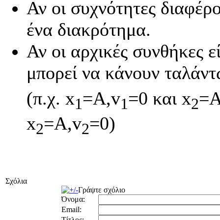
Αν οι συχνότητες διαφέρο
ένα διακρότημα.
Αν οι αρχικές συνθήκες 
μπορεί να κάνουν ταλάντ
(π.χ. x
=A,v
=0 και x
=A
1
1
2
x
=A,v
=0)
2
2
Σχόλια
Γράψτε σχόλιο
Όνομα:
Email:
Τίτλος: