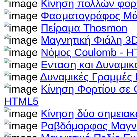
Κίνηση πολλών φορτ
Φασματογράφος Μά
Πείραμα Thosmon
Μαγνητική Φιάλη 3
Νόμος Coulomb - 
Ενταση και Δυναμικ
Δυναμικές Γραμμές 
Κίνηση Φορτίου σε 
HTML5
Κίνηση δύο σημεια
Ραβδόμορφος Μαγνή