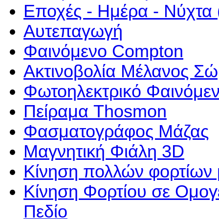
Εποχές - Ημέρα - Νύχτα
Αυτεπαγωγή
Φαινόμενο Compton
Ακτινοβολία Μέλανος Σώ
Φωτοηλεκτρικό Φαινόμε
Πείραμα Thosmon
Φασματογράφος Μάζας
Μαγνητική Φιάλη 3D
Κίνηση πολλών φορτίων 
Κίνηση Φορτίου σε Ομογε
Πεδίο