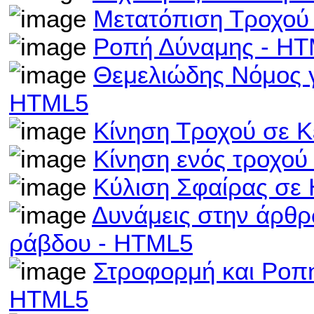
Μετατόπιση Τροχού
Ροπή Δύναμης - H
Θεμελιώδης Νόμος γ
HTML5
Κίνηση Τροχού σε Κ
Κίνηση ενός τροχού
Κύλιση Σφαίρας σε 
Δυνάμεις στην άρθρ
ράβδου - HTML5
Στροφορμή και Ροπή
HTML5