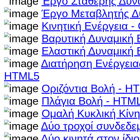
Έργο Σταθερής Δύν
Έργο Μεταβλητής Δ
Κινητική Ενέργεια 
Βαρυτική Δυναμική 
Ελαστική Δυναμική 
Διατήρηση Ενέργεια
HTML5
Οριζόντια Βολή - H
Πλάγια Βολή - HTM
Ομαλή Κυκλική Κίν
Δύο τροχοί συνδεδε
Δύο κινητά στον ίδι