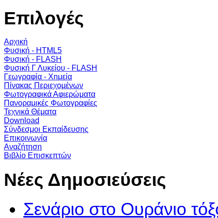
Επιλογές
Αρχική
Φυσική - HTML5
Φυσική - FLASH
Φυσική Γ Λυκείου - FLASH
Γεωγραφία - Χημεία
Πίνακας Περιεχομένων
Φωτογραφικά Αφιερώματα
Πανοραμικές Φωτογραφίες
Τεχνικά Θέματα
Download
Σύνδεσμοι Εκπαίδευσης
Επικοινωνία
Αναζήτηση
Βιβλίο Επισκεπτών
Νέες Δημοσιεύσεις
Σενάριο στο Ουράνιο τόξ