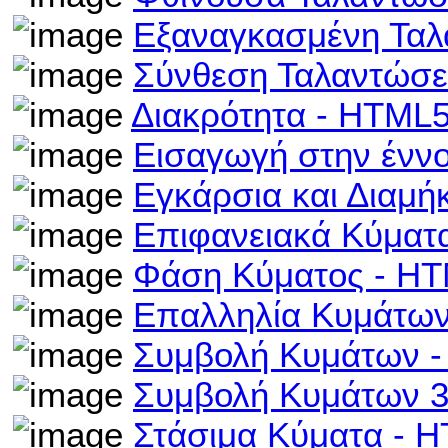
Εξαναγκασμένη Τα
Σύνθεση Ταλαντώσ
Διακρότητα - HTML
Εισαγωγή στην ένν
Εγκάρσια και Διαμή
Επιφανειακά Κύματ
Φάση Κύματος - H
Επαλληλία Κυμάτω
Συμβολή Κυμάτων 
Συμβολή Κυμάτων 
Στάσιμα Κύματα - 