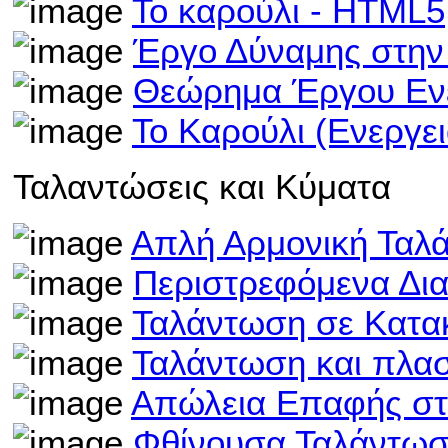
Το καρούλι - HTML5
Έργο Δύναμης στην
Θεώρημα Έργου Ενέ
Το Καρούλι (Ενεργε
Ταλαντώσεις και Κύματα
Απλή Αρμονική Ταλ
Περιστρεφόμενα Δι
Ταλάντωση σε Κατα
Ταλάντωση και πλα
Απώλεια Επαφής στ
Φθίνουσα Ταλάντωσ