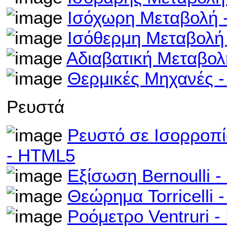
Ισόχωρη Μεταβολή 
Ισόθερμη Μεταβολή
Αδιαβατική Μεταβο
Θερμικές Μηχανές -
Ρευστά
Ρευστό σε Ισορροπί
- HTML5
Εξίσωση Bernoulli 
Θεώρημα Torricelli
Ροόμετρο Ventruri 