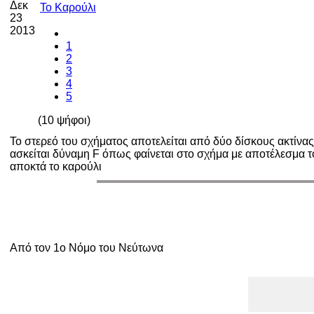
Δεκ
Το Καρούλι
23
2013
1
2
3
4
5
(10 ψήφοι)
Το στερεό του σχήματος αποτελείται από δύο δίσκους ακτίνα
ασκείται δύναμη
F
όπως φαίνεται στο σχήμα με αποτέλεσμα το
αποκτά το καρούλι
Ένα καρέ πίσω
Αργή κίνηση πίσω
Έναρξη
Από τον 1ο Νόμο του Νεύτωνα