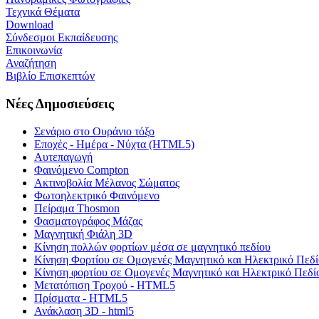
Τεχνικά Θέματα
Download
Σύνδεσμοι Εκπαίδευσης
Επικοινωνία
Αναζήτηση
Βιβλίο Επισκεπτών
Νέες Δημοσιεύσεις
Σενάριο στο Ουράνιο τόξο
Εποχές - Ημέρα - Νύχτα (HTML5)
Αυτεπαγωγή
Φαινόμενο Compton
Ακτινοβολία Μέλανος Σώματος
Φωτοηλεκτρικό Φαινόμενο
Πείραμα Thosmon
Φασματογράφος Μάζας
Μαγνητική Φιάλη 3D
Κίνηση πολλών φορτίων μέσα σε μαγνητικό πεδίου
Κίνηση Φορτίου σε Ομογενές Μαγνητικό και Ηλεκτρικό Πεδί
Κίνηση φορτίου σε Ομογενές Μαγνητικό και Ηλεκτρικό Πεδί
Μετατόπιση Τροχού - HTML5
Πρίσματα - HTML5
Ανάκλαση 3D - html5