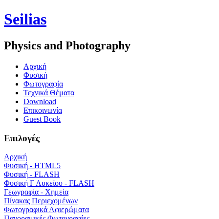
Seilias
Physics and Photography
Aρχική
Φυσική
Φωτογραφία
Τεχνικά Θέματα
Download
Επικοινωνία
Guest Book
Επιλογές
Αρχική
Φυσική - HTML5
Φυσική - FLASH
Φυσική Γ Λυκείου - FLASH
Γεωγραφία - Χημεία
Πίνακας Περιεχομένων
Φωτογραφικά Αφιερώματα
Πανοραμικές Φωτογραφίες