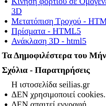
Κίνηση φορτίου σε Ομογεν
3D
Μετατόπιση Τροχού - HT
Πρίσματα - HTML5
Ανάκλαση 3D - html5
Τα Δημοφιλέστερα του Μή
Σχόλια - Παρατηρήσεις
Η ιστοσελίδα seilias.gr
ΔΕΝ χρησιμοποιεί cookies.
ΔΕΝ απαιτεί εγγραφή.