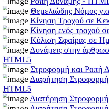
Ροπή Δύναμης - HTM
Θεμελιώδης Νόμος γι
Κίνηση Τροχού σε Κε
Κίνηση ενός τροχού σ
Κύλιση Σφαίρας σε Η
Δυνάμεις στην άρθρωσ
HTML5
Στροφορμή και Ροπή 
Διαρήτηση Στροφορμής
HTML5
Διατήρηση Στροφορμή
Διαρήτηση Στροφορμής