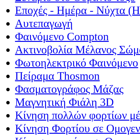
Εποχές - Ημέρα - Νύχτα 
Αυτεπαγωγή
Φαινόμενο Compton
Ακτινοβολία Μέλανος Σώμ
Φωτοηλεκτρικό Φαινόμενο
Πείραμα Thosmon
Φασματογράφος Μάζας
Μαγνητική Φιάλη 3D
Κίνηση πολλών φορτίων μέ
Κίνηση Φορτίου σε Ομογεν