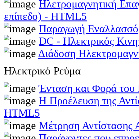
Ηλετρομαγνητική Επα
επίπεδο) - HTML5
Παραγωγή Εναλλασσό
DC - Ηλεκτρικός Κιν
Διάδοση Ηλεκτρομαγν
Ηλεκτρικό Ρεύμα
Ένταση και Φορά του
Η Προέλευση της Αντί
HTML5
Μέτρηση Αντίστασης 
Παράγοντες που επηρε