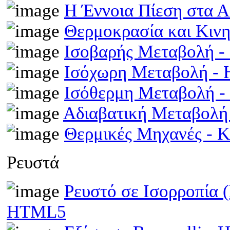
Η Έννοια Πίεση στα 
Θερμοκρασία και Κινη
Ισοβαρής Μεταβολή 
Ισόχωρη Μεταβολή -
Ισόθερμη Μεταβολή 
Αδιαβατική Μεταβολ
Θερμικές Μηχανές - 
Ρευστά
Ρευστό σε Ισορροπία 
HTML5