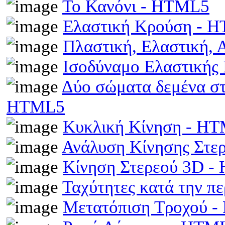
Το Κανόνι - HTML5
Ελαστική Κρούση - 
Πλαστική, Ελαστική,
Ισοδύναμο Ελαστικής
Δύο σώματα δεμένα στα
HTML5
Κυκλική Κίνηση - H
Ανάλυση Κίνησης Στε
Κίνηση Στερεού 3D 
Ταχύτητες κατά την π
Μετατόπιση Τροχού 