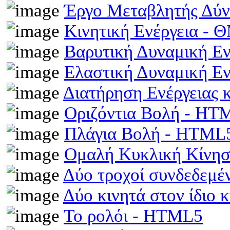
Έργο Μεταβλητής Δύ
Κινητική Ενέργεια -
Βαρυτική Δυναμική Ε
Ελαστική Δυναμική Ε
Διατήρηση Ενέργειας
Οριζόντια Βολή - HT
Πλάγια Βολή - HTML
Ομαλή Κυκλική Κίνη
Δύο τροχοί συνδεδεμέ
Δύο κινητά στον ίδιο
Το ρολόι - HTML5