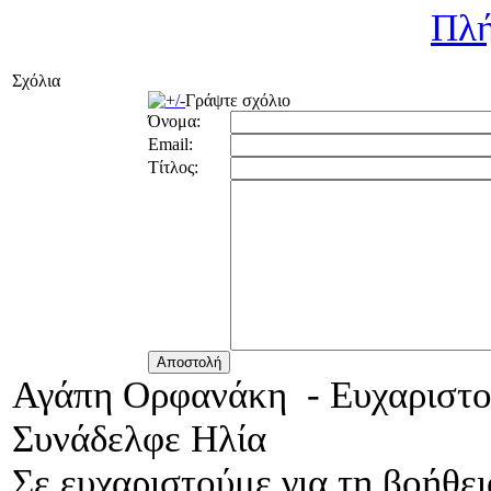
Πλή
Σχόλια
Γράψτε σχόλιο
Όνομα:
Email:
Τίτλος:
Αγάπη Ορφανάκη
-
Ευχαριστ
Συνάδελφε Ηλία
Σε ευχαριστούμε για τη βοήθε