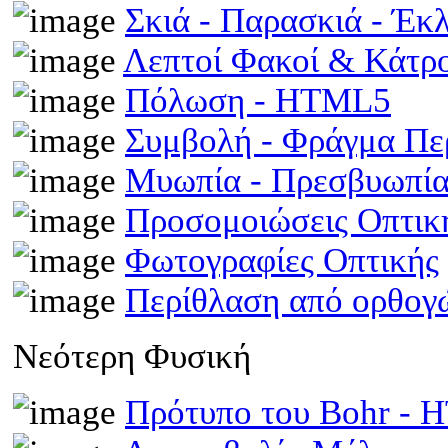
Σκιά - Παρασκιά - Έκ
Λεπτοί Φακοί & Κάτρ
Πόλωση - HTML5
Συμβολή - Φράγμα Π
Μυωπία - Πρεσβυωπί
Προσομοιώσεις Οπτι
Φωτογραφίες Οπτικής
Περίθλαση από ορθογ
Νεότερη Φυσική
Πρότυπο του Bohr -