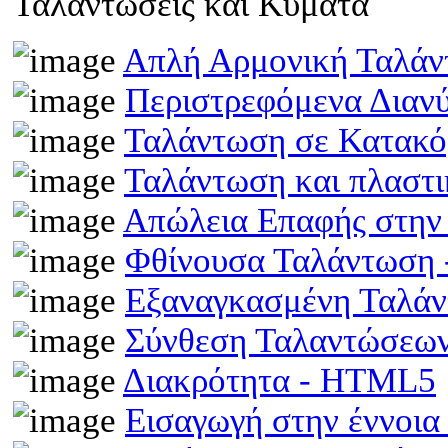
Ταλαντώσεις και Κύματα
Απλή Αρμονική Ταλά
Περιστρεφόμενα Διαν
Ταλάντωση σε Κατακό
Ταλάντωση και πλαστ
Απώλεια Επαφής στην
Φθίνουσα Ταλάντωση
Εξαναγκασμένη Ταλά
Σύνθεση Ταλαντώσεω
Διακρότητα - HTML5
Εισαγωγή στην έννοι