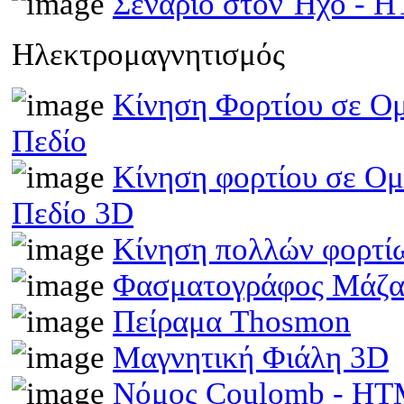
Σενάριο στον Ήχο - 
Ηλεκτρομαγνητισμός
Κίνηση Φορτίου σε Ομ
Πεδίο
Κίνηση φορτίου σε Ομ
Πεδίο 3D
Κίνηση πολλών φορτίω
Φασματογράφος Μάζα
Πείραμα Thosmon
Μαγνητική Φιάλη 3D
Νόμος Coulomb - H