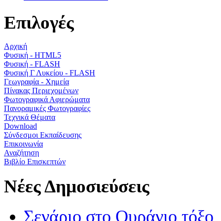
Επιλογές
Αρχική
Φυσική - HTML5
Φυσική - FLASH
Φυσική Γ Λυκείου - FLASH
Γεωγραφία - Χημεία
Πίνακας Περιεχομένων
Φωτογραφικά Αφιερώματα
Πανοραμικές Φωτογραφίες
Τεχνικά Θέματα
Download
Σύνδεσμοι Εκπαίδευσης
Επικοινωνία
Αναζήτηση
Βιβλίο Επισκεπτών
Νέες Δημοσιεύσεις
Σενάριο στο Ουράνιο τόξο