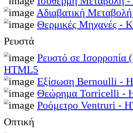
Ισόθερμη Μεταβολή 
Αδιαβατική Μεταβολ
Θερμικές Μηχανές - 
Ρευστά
Ρευστό σε Ισορροπία 
HTML5
Εξίσωση Bernoulli -
Θεώρημα Torricelli 
Ροόμετρο Ventruri -
Οπτική