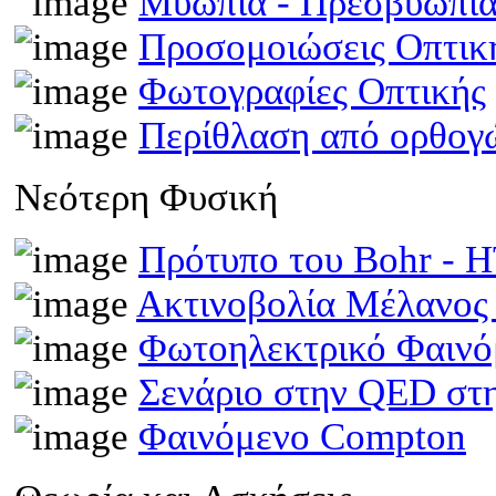
Μυωπία - Πρεσβυωπί
Προσομοιώσεις Οπτι
Φωτογραφίες Οπτικής
Περίθλαση από ορθογ
Νεότερη Φυσική
Πρότυπο του Bohr -
Ακτινοβολία Μέλανος
Φωτοηλεκτρικό Φαινό
Σενάριο στην QED στη
Φαινόμενο Compton