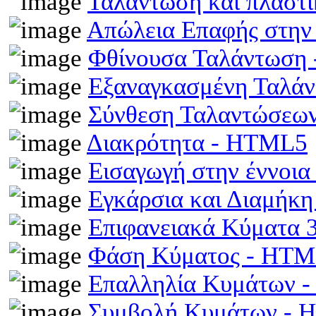
Ταλάντωση και πλαστ
Απώλεια Επαφής στην
Φθίνουσα Ταλάντωση
Εξαναγκασμένη Ταλά
Σύνθεση Ταλαντώσεω
Διακρότητα - HTML5
Εισαγωγή στην έννοι
Εγκάρσια και Διαμήκ
Επιφανειακά Κύματα
Φάση Κύματος - HT
Επαλληλία Κυμάτων 
Συμβολή Κυμάτων -