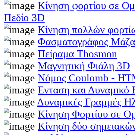
Κίνηση φορτίου σε Ομ
Πεδίο 3D
Κίνηση πολλών φορτίω
Φασματογράφος Μάζα
Πείραμα Thosmon
Μαγνητική Φιάλη 3D
Νόμος Coulomb - H
Ενταση και Δυναμικό
Δυναμικές Γραμμές Η
Κίνηση Φορτίου σε Ο
Κίνηση δύο σημειακώ