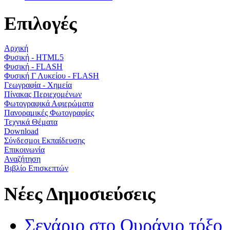
Επιλογές
Αρχική
Φυσική - HTML5
Φυσική - FLASH
Φυσική Γ Λυκείου - FLASH
Γεωγραφία - Χημεία
Πίνακας Περιεχομένων
Φωτογραφικά Αφιερώματα
Πανοραμικές Φωτογραφίες
Τεχνικά Θέματα
Download
Σύνδεσμοι Εκπαίδευσης
Επικοινωνία
Αναζήτηση
Βιβλίο Επισκεπτών
Νέες Δημοσιεύσεις
Σενάριο στο Ουράνιο τόξο