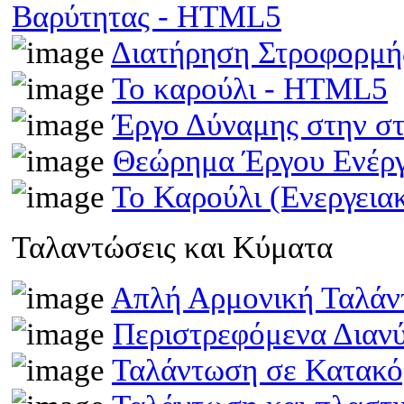
Βαρύτητας - HTML5
Διατήρηση Στροφορμ
Το καρούλι - HTML5
Έργο Δύναμης στην σ
Θεώρημα Έργου Ενέρ
Το Καρούλι (Ενεργει
Ταλαντώσεις και Κύματα
Απλή Αρμονική Ταλά
Περιστρεφόμενα Διαν
Ταλάντωση σε Κατακό