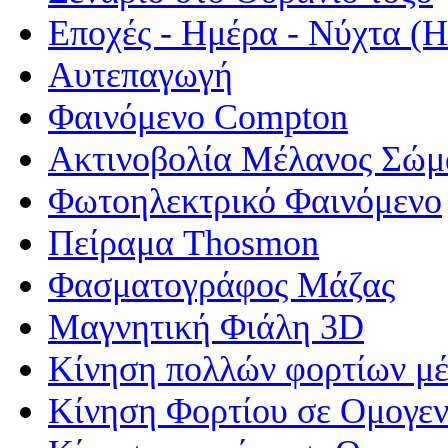
Εποχές - Ημέρα - Νύχτα 
Αυτεπαγωγή
Φαινόμενο Compton
Ακτινοβολία Μέλανος Σώμ
Φωτοηλεκτρικό Φαινόμενο
Πείραμα Thosmon
Φασματογράφος Μάζας
Μαγνητική Φιάλη 3D
Κίνηση πολλών φορτίων μέ
Κίνηση Φορτίου σε Ομογεν