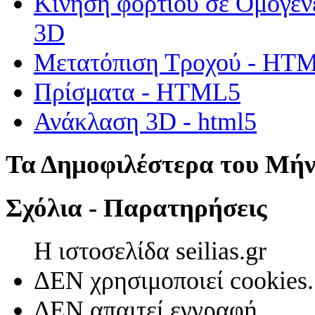
Κίνηση φορτίου σε Ομογεν
3D
Μετατόπιση Τροχού - HT
Πρίσματα - HTML5
Ανάκλαση 3D - html5
Τα Δημοφιλέστερα του Μή
Σχόλια - Παρατηρήσεις
Η ιστοσελίδα seilias.gr
ΔΕΝ χρησιμοποιεί cookies.
ΔΕΝ απαιτεί εγγραφή.