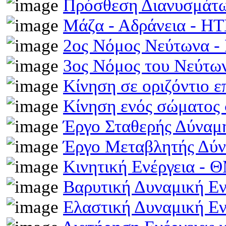
Πρόσθεση Διανυσμάτω
Μάζα - Αδράνεια - H
2ος Νόμος Νεύτωνα 
3ος Νόμος του Νεύτ
Κίνηση σε οριζόντιο 
Κίνηση ενός σώματος 
Έργο Σταθερής Δύναμ
Έργο Μεταβλητής Δύ
Κινητική Ενέργεια -
Βαρυτική Δυναμική Ε
Ελαστική Δυναμική Ε