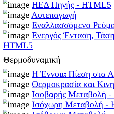
ΗΕΔ Πηγής - HTML5
Αυτεπαγωγή
Εναλλασσόμενο Ρεύμ
Ενεργός Ένταση, Τάσ
HTML5
Θερμοδυναμική
Η Έννοια Πίεση στα 
Θερμοκρασία και Κινη
Ισοβαρής Μεταβολή 
Ισόχωρη Μεταβολή -