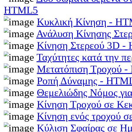
HTML5
Κυκλική Κίνηση - H
Ανάλυση Κίνησης Στε
Κίνηση Στερεού 3D 
Ταχύτητες κατά την π
Μετατόπιση Τροχού 
Ροπή Δύναμης - HTM
Θεμελιώδης Νόμος γι
Κίνηση Τροχού σε Κε
Κίνηση ενός τροχού σ
Κύλιση Σφαίρας σε Η