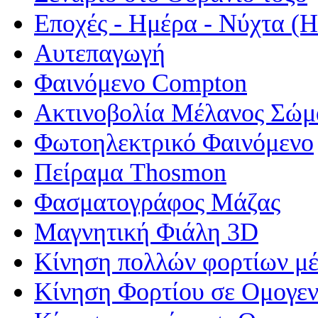
Εποχές - Ημέρα - Νύχτα 
Αυτεπαγωγή
Φαινόμενο Compton
Ακτινοβολία Μέλανος Σώμ
Φωτοηλεκτρικό Φαινόμενο
Πείραμα Thosmon
Φασματογράφος Μάζας
Μαγνητική Φιάλη 3D
Κίνηση πολλών φορτίων μέ
Κίνηση Φορτίου σε Ομογεν