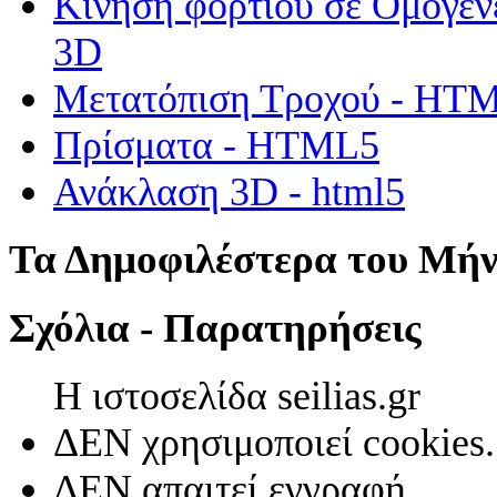
Κίνηση φορτίου σε Ομογεν
3D
Μετατόπιση Τροχού - HT
Πρίσματα - HTML5
Ανάκλαση 3D - html5
Τα Δημοφιλέστερα του Μή
Σχόλια - Παρατηρήσεις
Η ιστοσελίδα seilias.gr
ΔΕΝ χρησιμοποιεί cookies.
ΔΕΝ απαιτεί εγγραφή.