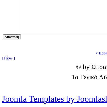
< Προη
[ Πίσω ]
© by Σιτσα
1o Γενικό Λ
Joomla Templates by Joomlas