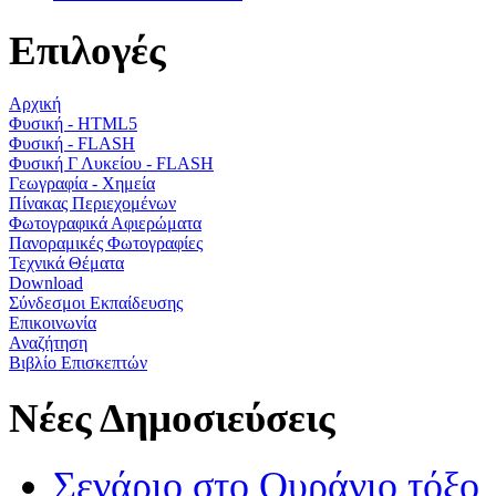
Επιλογές
Αρχική
Φυσική - HTML5
Φυσική - FLASH
Φυσική Γ Λυκείου - FLASH
Γεωγραφία - Χημεία
Πίνακας Περιεχομένων
Φωτογραφικά Αφιερώματα
Πανοραμικές Φωτογραφίες
Τεχνικά Θέματα
Download
Σύνδεσμοι Εκπαίδευσης
Επικοινωνία
Αναζήτηση
Βιβλίο Επισκεπτών
Νέες Δημοσιεύσεις
Σενάριο στο Ουράνιο τόξο