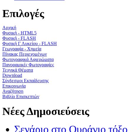
Επιλογές
Αρχική
Φυσική - HTML5
Φυσική - FLASH
Φυσική Γ Λυκείου - FLASH
Γεωγραφία - Χημεία
Πίνακας Περιεχομένων
Φωτογραφικά Αφιερώματα
Πανοραμικές Φωτογραφίες
Τεχνικά Θέματα
Download
Σύνδεσμοι Εκπαίδευσης
Επικοινωνία
Αναζήτηση
Βιβλίο Επισκεπτών
Νέες Δημοσιεύσεις
Σενάριο στο Ουράνιο τόξο