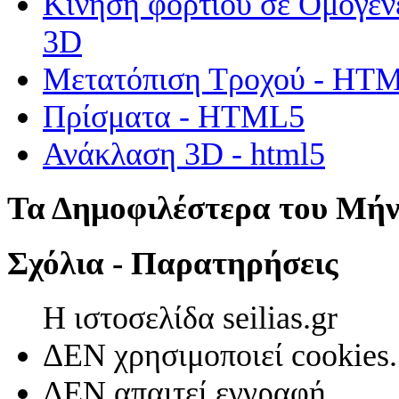
Κίνηση φορτίου σε Ομογεν
3D
Μετατόπιση Τροχού - HT
Πρίσματα - HTML5
Ανάκλαση 3D - html5
Τα Δημοφιλέστερα του Μή
Σχόλια - Παρατηρήσεις
Η ιστοσελίδα seilias.gr
ΔΕΝ χρησιμοποιεί cookies.
ΔΕΝ απαιτεί εγγραφή.