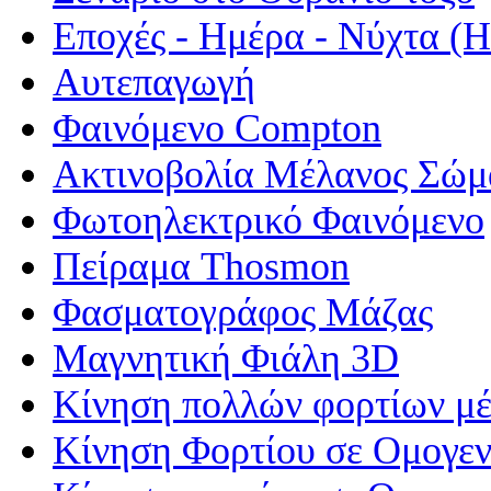
Εποχές - Ημέρα - Νύχτα 
Αυτεπαγωγή
Φαινόμενο Compton
Ακτινοβολία Μέλανος Σώμ
Φωτοηλεκτρικό Φαινόμενο
Πείραμα Thosmon
Φασματογράφος Μάζας
Μαγνητική Φιάλη 3D
Κίνηση πολλών φορτίων μέ
Κίνηση Φορτίου σε Ομογεν