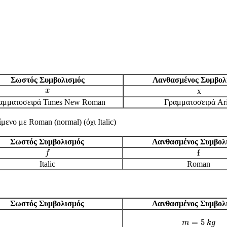
Σωστός Συμβολισμός
Λανθασμένος Συμβολ
x
x
x
αμματοσειρά Times New Roman
Γραμματοσειρά Ari
μενο με Roman (normal) (όχι Italic)
Σωστός Συμβολισμός
Λανθασμένος Συμβολ
f
f
f
f
Italic
Roman
Σωστός Συμβολισμός
Λανθασμένος Συμβολ
m
=
5
k
g
=
5
m
k
g