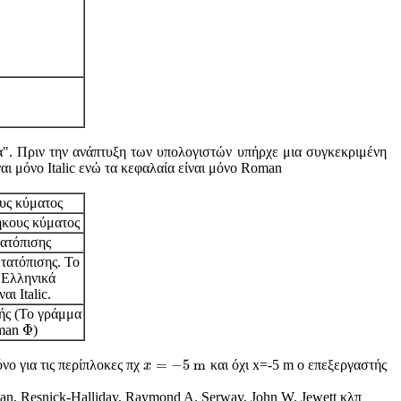
κα". Πριν την ανάπτυξη των υπολογιστών υπήρχε μια συγκεκριμένη
αι μόνο Italic ενώ τα κεφαλαία είναι μόνο Roman
υς κύματος
κους κύματος
ατόπισης
τατόπισης. Το
α Ελληνικά
αι Italic.
ής (Το γράμμα
Φ
Φ
oman
)
x
=
−
5
m
=
−
5
m
νο για τις περίπλοκες πχ
και όχι
x=-5 m
ο επεξεργαστής
x
an, Resnick-Halliday, Raymond A. Serway, John W. Jewett κλπ