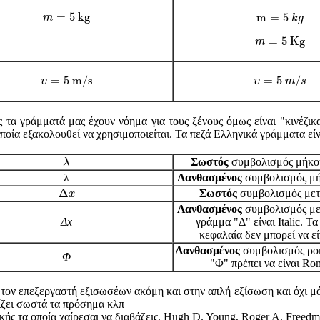
m
=
5
k
g
m
=
5
k
g
=
5
k
g
m
=
5
m
k
g
m
=
5
K
g
=
5
K
g
m
υ
=
5
m
/
s
υ
=
5
m
/
s
=
5
m
/
s
=
5
/
υ
υ
m
s
ς τα γράμματά μας έχουν νόημα για τους ξένους όμως είναι "κινέζι
οποία εξακολουθεί να χρησιμοποιείται. Τα πεζά Ελληνικά γράμματα είν
λ
Σωστός
συμβολισμός μήκο
λ
λ
Λανθασμένος
συμβολισμός μή
Δ
x
Δ
Σωστός
συμβολισμός μετ
x
Λανθασμένος
συμβολισμός με
Δx
γράμμα "Δ" είναι Italic. Τ
κεφαλαία δεν μπορεί να είν
Λανθασμένος
συμβολισμός ρο
Φ
"Φ" πρέπει να είναι R
τον επεξεργαστή εξισωσέων ακόμη και στην απλή εξίσωση και όχι μό
ίζει σωστά τα πρόσημα κλπ
ς τα οποία χαίρεσαι να διαβάζεις, Hugh D. Young, Roger A. Freedm