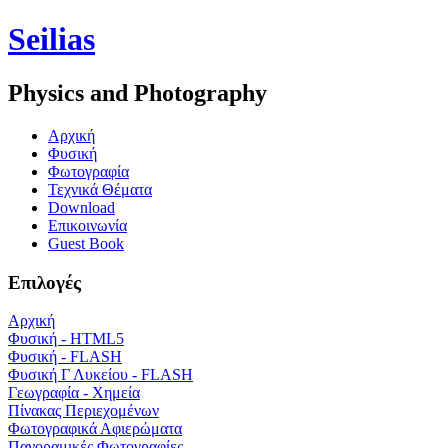
Seilias
Physics and Photography
Aρχική
Φυσική
Φωτογραφία
Τεχνικά Θέματα
Download
Επικοινωνία
Guest Book
Επιλογές
Αρχική
Φυσική - HTML5
Φυσική - FLASH
Φυσική Γ Λυκείου - FLASH
Γεωγραφία - Χημεία
Πίνακας Περιεχομένων
Φωτογραφικά Αφιερώματα
Πανοραμικές Φωτογραφίες