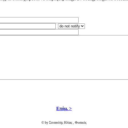
Επόμ. >
© by Σιτσανλής Ηλίας , Φυσικός