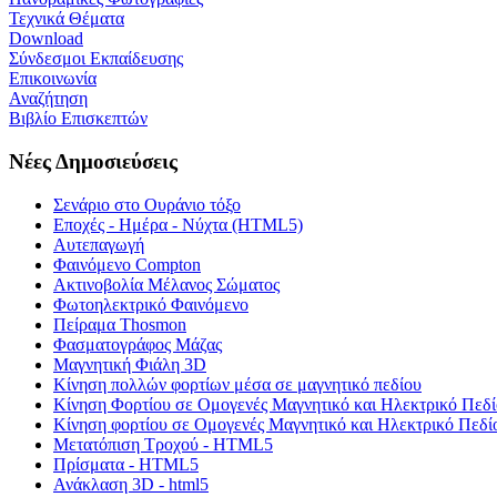
Τεχνικά Θέματα
Download
Σύνδεσμοι Εκπαίδευσης
Επικοινωνία
Αναζήτηση
Βιβλίο Επισκεπτών
Νέες Δημοσιεύσεις
Σενάριο στο Ουράνιο τόξο
Εποχές - Ημέρα - Νύχτα (HTML5)
Αυτεπαγωγή
Φαινόμενο Compton
Ακτινοβολία Μέλανος Σώματος
Φωτοηλεκτρικό Φαινόμενο
Πείραμα Thosmon
Φασματογράφος Μάζας
Μαγνητική Φιάλη 3D
Κίνηση πολλών φορτίων μέσα σε μαγνητικό πεδίου
Κίνηση Φορτίου σε Ομογενές Μαγνητικό και Ηλεκτρικό Πεδί
Κίνηση φορτίου σε Ομογενές Μαγνητικό και Ηλεκτρικό Πεδί
Μετατόπιση Τροχού - HTML5
Πρίσματα - HTML5
Ανάκλαση 3D - html5