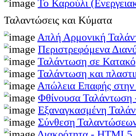
Το Καρούλι (Ενεργει
Ταλαντώσεις και Κύματα
Απλή Αρμονική Ταλά
Περιστρεφόμενα Διαν
Ταλάντωση σε Κατακό
Ταλάντωση και πλαστ
Απώλεια Επαφής στην
Φθίνουσα Ταλάντωση
Εξαναγκασμένη Ταλά
Σύνθεση Ταλαντώσεω
Διακρότητα - HTML5