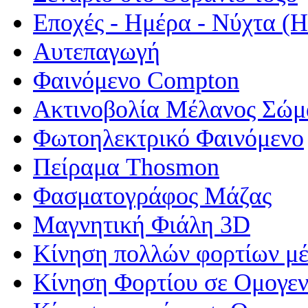
Εποχές - Ημέρα - Νύχτα 
Αυτεπαγωγή
Φαινόμενο Compton
Ακτινοβολία Μέλανος Σώμ
Φωτοηλεκτρικό Φαινόμενο
Πείραμα Thosmon
Φασματογράφος Μάζας
Μαγνητική Φιάλη 3D
Κίνηση πολλών φορτίων μέ
Κίνηση Φορτίου σε Ομογεν