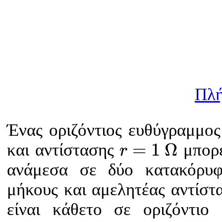
Πλή
Ένας οριζόντιος ευθύγραμμο
r
=
1
Ω
=
1
Ω
και αντίστασης
μπορε
r
ανάμεσα σε δύο κατακόρυφ
μήκους και αμελητέας αντίστ
είναι κάθετο σε οριζόντιο
B
=
2
T