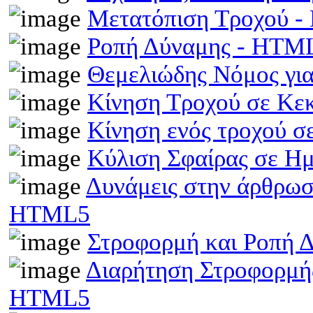
Μετατόπιση Τροχού 
Ροπή Δύναμης - HTM
Θεμελιώδης Νόμος γι
Κίνηση Τροχού σε Κε
Κίνηση ενός τροχού σ
Κύλιση Σφαίρας σε Η
Δυνάμεις στην άρθρωσ
HTML5
Στροφορμή και Ροπή 
Διαρήτηση Στροφορμής
HTML5