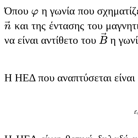
φ
Όπου
η γωνία που σχηματίζε
φ
n
→
και της έντασης του μαγνητ
n
B
→
να είναι αντίθετο του
η γων
B
Η ΗΕΔ που αναπτύσεται είναι
E