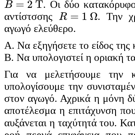
=
2
T
. Οι δύο κατακόρυφο
B
R
=
1
Ω
=
1
Ω
αντίστσσης
. Την χ
R
αγωγό ελεύθερο.
A. Να εξηγήσετε το είδος της 
B. Να υπολογιστεί η οριακή τ
Για να μελετήσουμε την 
υπολογίσουμε την συνισταμέ
στον αγωγό. Αχρικά η μόνη δύ
αποτέλεσμα η επιτάχυνση που
αυξάνεται η ταχύτητά του. Κα
ροή περνά επιφάνεια που π