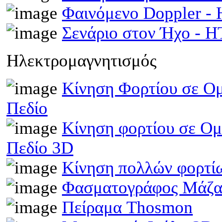
Φαινόμενο Doppler 
Σενάριο στον Ήχο - 
Ηλεκτρομαγνητισμός
Κίνηση Φορτίου σε Ομ
Πεδίο
Κίνηση φορτίου σε Ομ
Πεδίο 3D
Κίνηση πολλών φορτίω
Φασματογράφος Μάζα
Πείραμα Thosmon