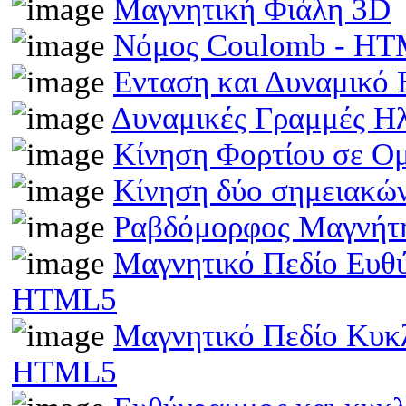
Μαγνητική Φιάλη 3D
Νόμος Coulomb - H
Ενταση και Δυναμικό
Δυναμικές Γραμμές Η
Κίνηση Φορτίου σε Ο
Κίνηση δύο σημειακώ
Ραβδόμορφος Μαγνήτη
Μαγνητικό Πεδίο Ευθ
HTML5
Μαγνητικό Πεδίο Κυκ
HTML5