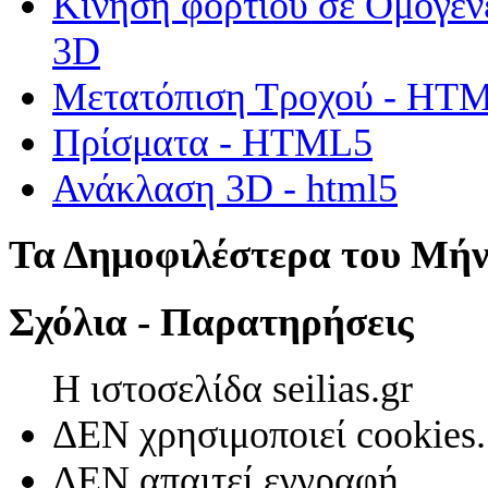
Κίνηση φορτίου σε Ομογεν
3D
Μετατόπιση Τροχού - HT
Πρίσματα - HTML5
Ανάκλαση 3D - html5
Τα Δημοφιλέστερα του Μή
Σχόλια - Παρατηρήσεις
Η ιστοσελίδα seilias.gr
ΔΕΝ χρησιμοποιεί cookies.
ΔΕΝ απαιτεί εγγραφή.