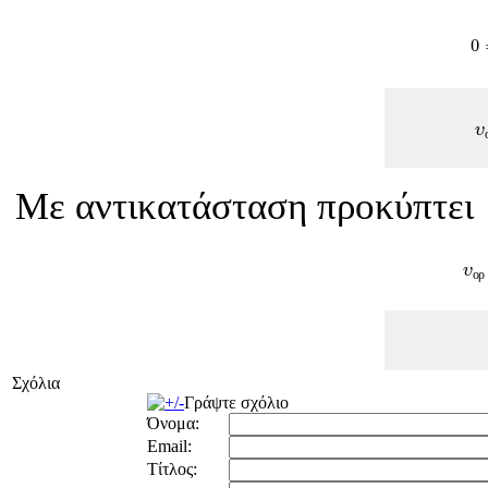
0
0
υ
υ
Με αντικατάσταση προκύπτει
υ
ο
υ
ο
ρ
Σχόλια
Γράψτε σχόλιο
Όνομα:
Email:
Τίτλος: