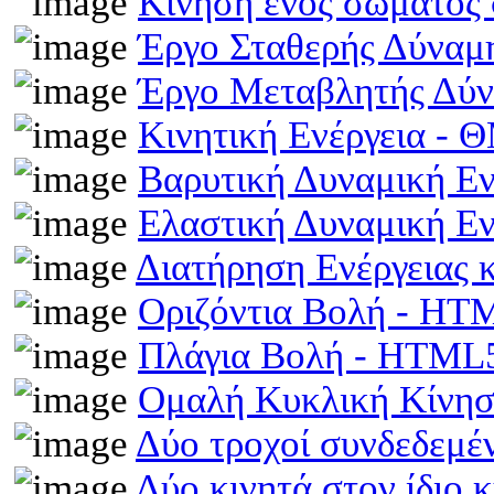
Κίνηση ενός σώματος 
Έργο Σταθερής Δύναμ
Έργο Μεταβλητής Δύ
Κινητική Ενέργεια -
Βαρυτική Δυναμική Ε
Ελαστική Δυναμική Ε
Διατήρηση Ενέργειας
Οριζόντια Βολή - HT
Πλάγια Βολή - HTML
Ομαλή Κυκλική Κίνη
Δύο τροχοί συνδεδεμέ
Δύο κινητά στον ίδιο