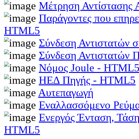
Μέτρηση Αντίστασης 
Παράγοντες που επηρε
HTML5
Σύνδεση Αντιστατών 
Σύνδεση Αντιστατών
Νόμος Joule - HTML
ΗΕΔ Πηγής - HTML5
Αυτεπαγωγή
Εναλλασσόμενο Ρεύμ
Ενεργός Ένταση, Τάσ
HTML5