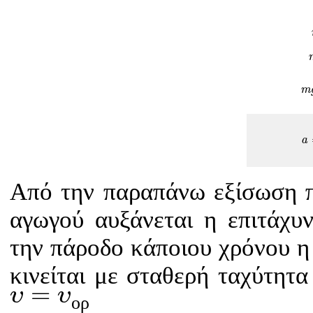
m
a
a
Από την παραπάνω εξίσωση π
αγωγού αυξάνεται η επιτάχυ
την πάροδο κάποιου χρόνου η 
κινείται με σταθερή ταχύτητ
υ
=
υ
ο
ρ
=
υ
υ
ο
ρ