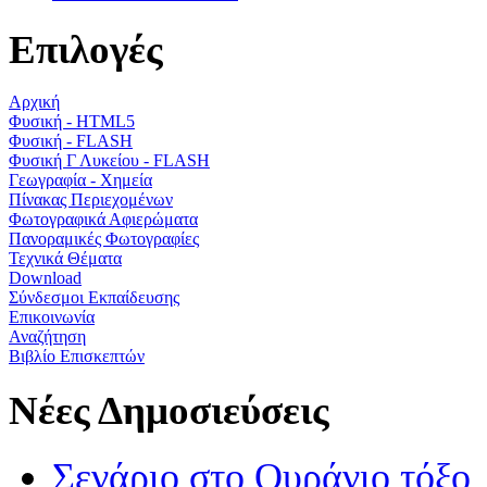
Επιλογές
Αρχική
Φυσική - HTML5
Φυσική - FLASH
Φυσική Γ Λυκείου - FLASH
Γεωγραφία - Χημεία
Πίνακας Περιεχομένων
Φωτογραφικά Αφιερώματα
Πανοραμικές Φωτογραφίες
Τεχνικά Θέματα
Download
Σύνδεσμοι Εκπαίδευσης
Επικοινωνία
Αναζήτηση
Βιβλίο Επισκεπτών
Νέες Δημοσιεύσεις
Σενάριο στο Ουράνιο τόξο