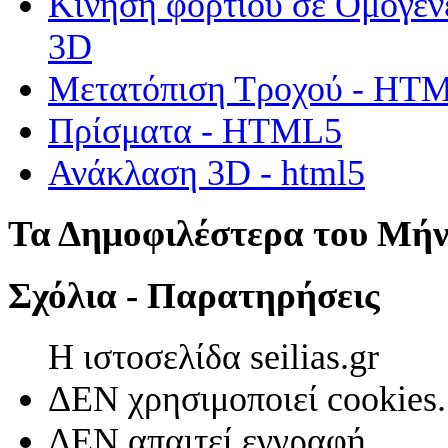
Κίνηση φορτίου σε Ομογεν
3D
Μετατόπιση Τροχού - HT
Πρίσματα - HTML5
Ανάκλαση 3D - html5
Τα Δημοφιλέστερα του Μή
Σχόλια - Παρατηρήσεις
Η ιστοσελίδα seilias.gr
ΔΕΝ χρησιμοποιεί cookies.
ΔΕΝ απαιτεί εγγραφή.