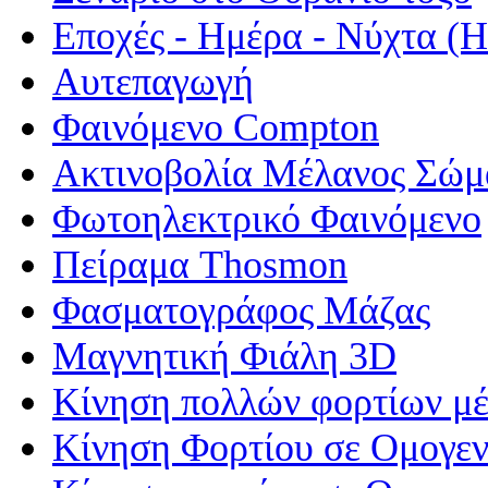
Εποχές - Ημέρα - Νύχτα 
Αυτεπαγωγή
Φαινόμενο Compton
Ακτινοβολία Μέλανος Σώμ
Φωτοηλεκτρικό Φαινόμενο
Πείραμα Thosmon
Φασματογράφος Μάζας
Μαγνητική Φιάλη 3D
Κίνηση πολλών φορτίων μέ
Κίνηση Φορτίου σε Ομογεν