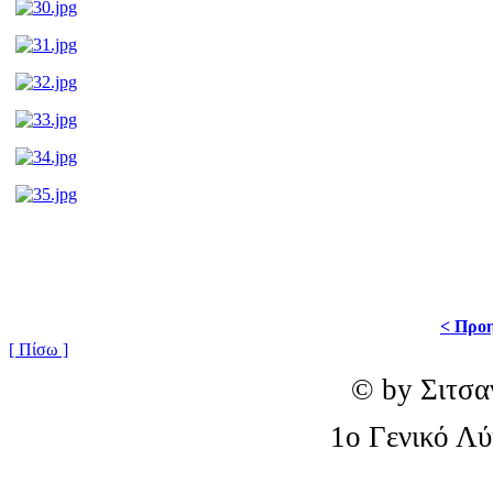
< Προη
[ Πίσω ]
© by Σιτσα
1o Γενικό Λ