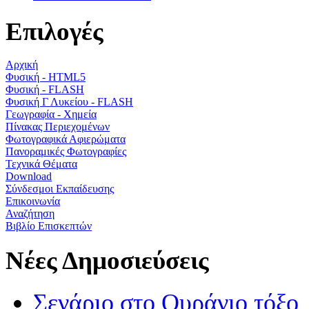
Επιλογές
Αρχική
Φυσική - HTML5
Φυσική - FLASH
Φυσική Γ Λυκείου - FLASH
Γεωγραφία - Χημεία
Πίνακας Περιεχομένων
Φωτογραφικά Αφιερώματα
Πανοραμικές Φωτογραφίες
Τεχνικά Θέματα
Download
Σύνδεσμοι Εκπαίδευσης
Επικοινωνία
Αναζήτηση
Βιβλίο Επισκεπτών
Νέες Δημοσιεύσεις
Σενάριο στο Ουράνιο τόξο