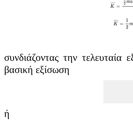
m
¯
¯¯¯
¯
2
=
K
K
¯
=
1
2
1
¯
¯¯¯
¯
=
K
2
συνδιάζοντας την τελευταία 
βασική εξίσωση
ή