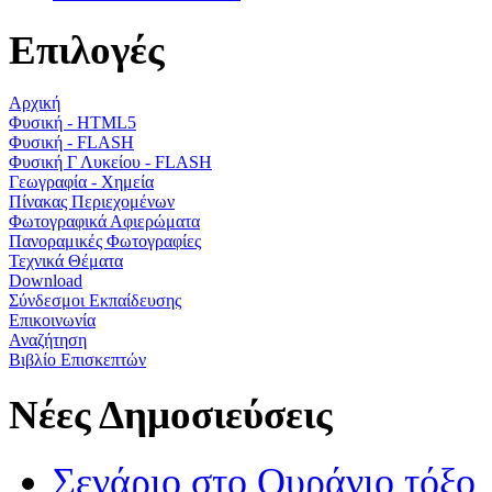
Επιλογές
Αρχική
Φυσική - HTML5
Φυσική - FLASH
Φυσική Γ Λυκείου - FLASH
Γεωγραφία - Χημεία
Πίνακας Περιεχομένων
Φωτογραφικά Αφιερώματα
Πανοραμικές Φωτογραφίες
Τεχνικά Θέματα
Download
Σύνδεσμοι Εκπαίδευσης
Επικοινωνία
Αναζήτηση
Βιβλίο Επισκεπτών
Νέες Δημοσιεύσεις
Σενάριο στο Ουράνιο τόξο