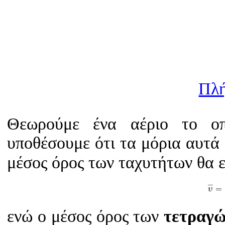
Πλή
Θεωρούμε ένα αέριο το οπ
υποθέσουμε ότι τα μόρια αυτά
μέσος όρος των ταχυτήτων θα ε
υ
¯
¯
¯
=
υ
ενώ ο μέσος όρος των
τετραγ