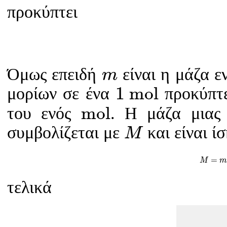
προκύπτει
m
Όμως επειδή
είναι η μάζα ε
m
1
m
o
l
1
m
o
l
μορίων σε ένα
προκύπτε
m
o
l
m
o
l
του ενός
. Η μάζα μιας
M
συμβολίζεται με
και είναι ί
M
M
=
m
=
M
m
τελικά