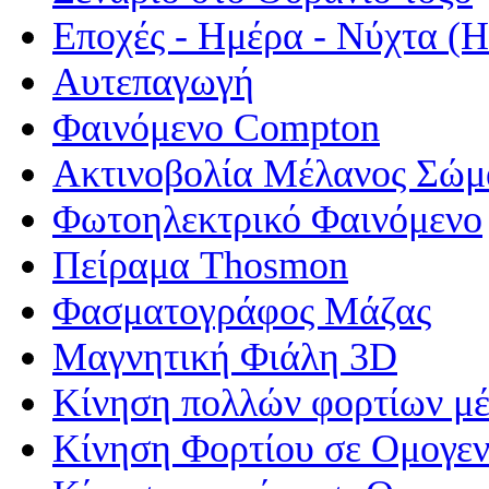
Εποχές - Ημέρα - Νύχτα 
Αυτεπαγωγή
Φαινόμενο Compton
Ακτινοβολία Μέλανος Σώμ
Φωτοηλεκτρικό Φαινόμενο
Πείραμα Thosmon
Φασματογράφος Μάζας
Μαγνητική Φιάλη 3D
Κίνηση πολλών φορτίων μέ
Κίνηση Φορτίου σε Ομογεν