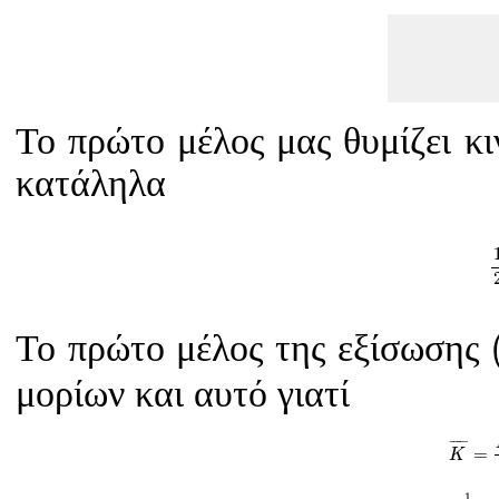
Το πρώτο μέλος μας θυμίζει κι
κατάληλα
Το πρώτο μέλος της εξίσωσης
μορίων και αυτό γιατί
K
¯
¯
¯¯¯
¯
=
K
K
¯
=
1
2
m
υ
1