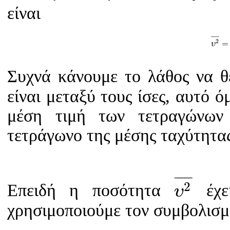
είναι
υ
2
¯
¯
¯¯¯
¯
2
=
υ
Συχνά κάνουμε το λάθος να 
είναι μεταξύ τους ίσες, αυτό ό
μέση τιμή των τετραγώνων
τετράγωνο της μέσης ταχύτητα
υ
2
¯
¯
¯¯¯
¯
2
Επειδή η ποσότητα
έχει
υ
χρησιμοποιούμε τον συμβολισ