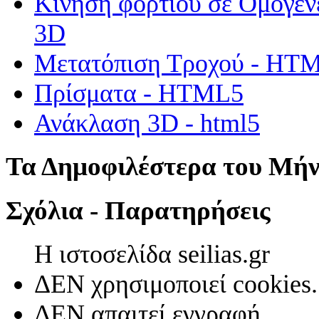
Κίνηση φορτίου σε Ομογεν
3D
Μετατόπιση Τροχού - HT
Πρίσματα - HTML5
Ανάκλαση 3D - html5
Τα Δημοφιλέστερα του Μή
Σχόλια - Παρατηρήσεις
Η ιστοσελίδα seilias.gr
ΔΕΝ χρησιμοποιεί cookies.
ΔΕΝ απαιτεί εγγραφή.