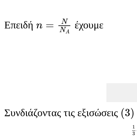
n
=
N
N
A
N
=
Επειδή
έχουμε
n
N
A
(
3
)
(
3
)
Συνδιάζοντας τις εξισώσεις
1
1
3