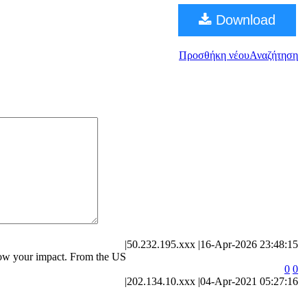
Download
Προσθήκη νέου
Αναζήτηση
|
50.232.195.xxx
|
16-Apr-2026 23:48:15
know your impact. From the US
0
0
|
202.134.10.xxx
|
04-Apr-2021 05:27:16