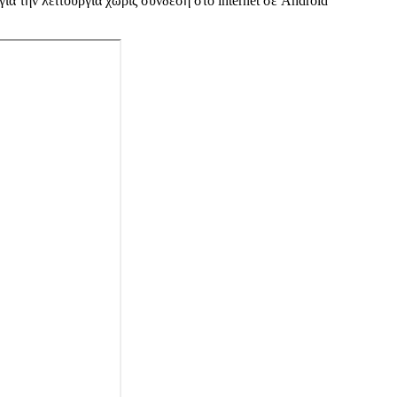
ια την λειτουργία χωρίς σύνδεση στο internet σε Android