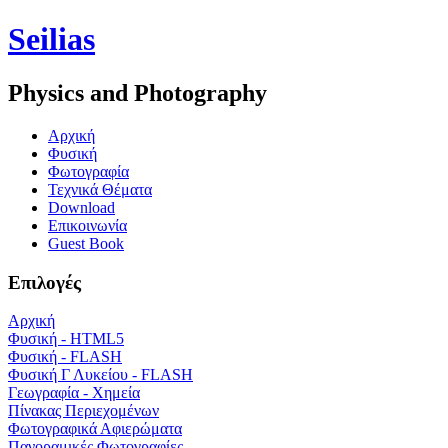
Seilias
Physics and Photography
Aρχική
Φυσική
Φωτογραφία
Τεχνικά Θέματα
Download
Επικοινωνία
Guest Book
Επιλογές
Αρχική
Φυσική - HTML5
Φυσική - FLASH
Φυσική Γ Λυκείου - FLASH
Γεωγραφία - Χημεία
Πίνακας Περιεχομένων
Φωτογραφικά Αφιερώματα
Πανοραμικές Φωτογραφίες