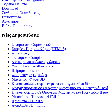
Τεχνικά Θέματα
Download
Σύνδεσμοι Εκπαίδευσης
Επικοινωνία
Αναζήτηση
Βιβλίο Επισκεπτών
Νέες Δημοσιεύσεις
Σενάριο στο Ουράνιο τόξο
Εποχές - Ημέρα - Νύχτα (HTML5)
Αυτεπαγωγή
Φαινόμενο Compton
Ακτινοβολία Μέλανος Σώματος
Φωτοηλεκτρικό Φαινόμενο
Πείραμα Thosmon
Φασματογράφος Μάζας
Μαγνητική Φιάλη 3D
Κίνηση πολλών φορτίων μέσα σε μαγνητικό πεδίου
Κίνηση Φορτίου σε Ομογενές Μαγνητικό και Ηλεκτρικό Πεδί
Κίνηση φορτίου σε Ομογενές Μαγνητικό και Ηλεκτρικό Πεδί
Μετατόπιση Τροχού - HTML5
Πρίσματα - HTML5
Ανάκλαση 3D - html5