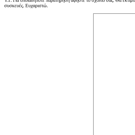
Υ.Γ. Για οποιαδήποτε παρατήρηση αφήστε το σχόλιό σας. Θα εκτιμο
συσκευές. Ευχαριστώ.