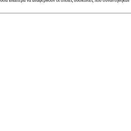
ύσα ιδιαίτερα να αναφερθούν οι όποιες δυσκολίες που συναντήθηκαν γ