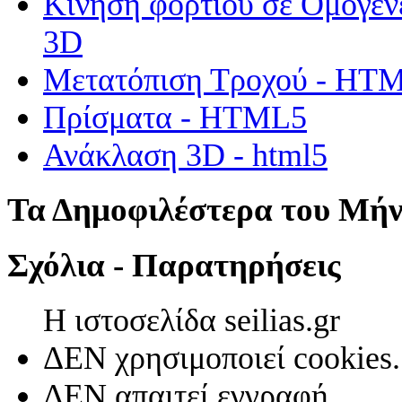
Κίνηση φορτίου σε Ομογεν
3D
Μετατόπιση Τροχού - HT
Πρίσματα - HTML5
Ανάκλαση 3D - html5
Τα Δημοφιλέστερα του Μή
Σχόλια - Παρατηρήσεις
Η ιστοσελίδα seilias.gr
ΔΕΝ χρησιμοποιεί cookies.
ΔΕΝ απαιτεί εγγραφή.