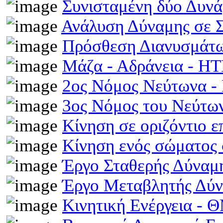
Συνισταμένη δύο Δυν
Ανάλυση Δύναμης σε 
Πρόσθεση Διανυσμάτω
Μάζα - Αδράνεια - H
2ος Νόμος Νεύτωνα 
3ος Νόμος του Νεύτ
Κίνηση σε οριζόντιο 
Κίνηση ενός σώματος 
Έργο Σταθερής Δύναμ
Έργο Μεταβλητής Δύ
Κινητική Ενέργεια -