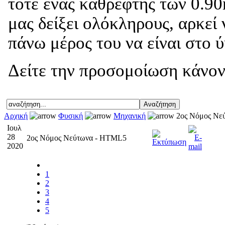
τότε ένας καθρέφτης των 0.90
μας δείξει ολόκληρους, αρκεί
πάνω μέρος του να είναι στο 
Δείτε την προσομοίωση κάνον
Αρχική
Φυσική
Μηχανική
2ος Νόμος Νε
Ιουλ
28
2ος Νόμος Νεύτωνα - HTML5
2020
1
2
3
4
5