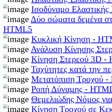
Ισοδύναμο Ελαστικής
Δύο σώματα δεμένα στα
HTML5
Κυκλική Κίνηση - H
Ανάλυση Κίνησης Στε
Κίνηση Στερεού 3D 
Ταχύτητες κατά την π
Μετατόπιση Τροχού 
Ροπή Δύναμης - HTM
Θεμελιώδης Νόμος γι
Κίνηση Τροχού σε Κε