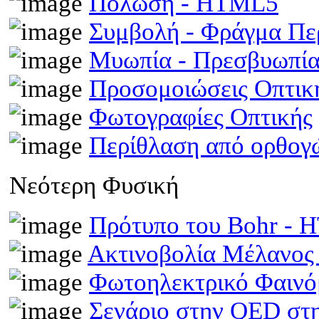
Πόλωση - HTML5
Συμβολή - Φράγμα Π
Μυωπία - Πρεσβυωπί
Προσομοιώσεις Οπτι
Φωτογραφίες Οπτικής
Περίθλαση από ορθογ
Νεότερη Φυσική
Πρότυπο του Bohr -
Ακτινοβολία Μέλανος
Φωτοηλεκτρικό Φαινό
Σενάριο στην QED στη