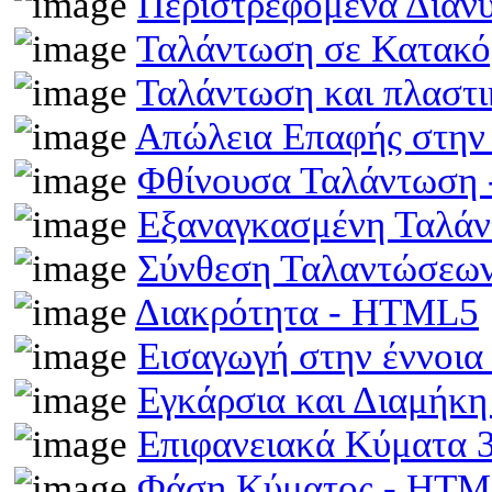
Περιστρεφόμενα Διαν
Ταλάντωση σε Κατακό
Ταλάντωση και πλαστ
Απώλεια Επαφής στην
Φθίνουσα Ταλάντωση
Εξαναγκασμένη Ταλά
Σύνθεση Ταλαντώσεω
Διακρότητα - HTML5
Εισαγωγή στην έννοι
Εγκάρσια και Διαμήκ
Επιφανειακά Κύματα
Φάση Κύματος - HT