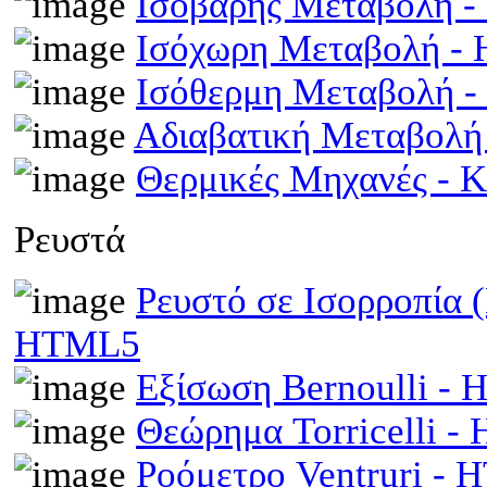
Ισοβαρής Μεταβολή 
Ισόχωρη Μεταβολή -
Ισόθερμη Μεταβολή 
Αδιαβατική Μεταβολ
Θερμικές Μηχανές - 
Ρευστά
Ρευστό σε Ισορροπία 
HTML5
Εξίσωση Bernoulli -
Θεώρημα Torricelli 
Ροόμετρο Ventruri -