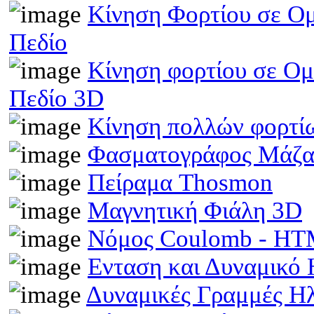
Κίνηση Φορτίου σε Ομ
Πεδίο
Κίνηση φορτίου σε Ομ
Πεδίο 3D
Κίνηση πολλών φορτίω
Φασματογράφος Μάζα
Πείραμα Thosmon
Μαγνητική Φιάλη 3D
Νόμος Coulomb - H
Ενταση και Δυναμικό
Δυναμικές Γραμμές Η