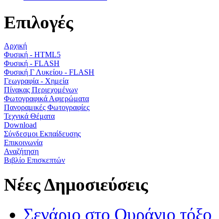
Επιλογές
Αρχική
Φυσική - HTML5
Φυσική - FLASH
Φυσική Γ Λυκείου - FLASH
Γεωγραφία - Χημεία
Πίνακας Περιεχομένων
Φωτογραφικά Αφιερώματα
Πανοραμικές Φωτογραφίες
Τεχνικά Θέματα
Download
Σύνδεσμοι Εκπαίδευσης
Επικοινωνία
Αναζήτηση
Βιβλίο Επισκεπτών
Νέες Δημοσιεύσεις
Σενάριο στο Ουράνιο τόξο