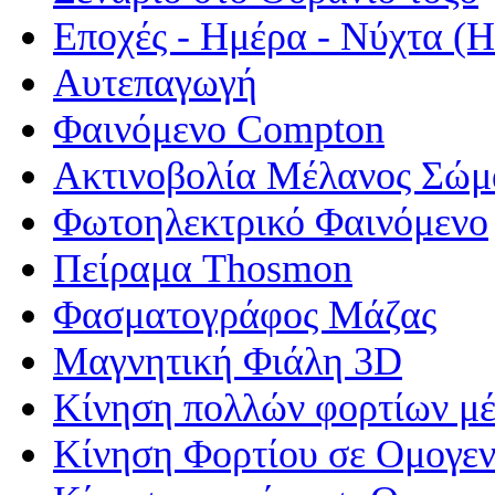
Εποχές - Ημέρα - Νύχτα 
Αυτεπαγωγή
Φαινόμενο Compton
Ακτινοβολία Μέλανος Σώμ
Φωτοηλεκτρικό Φαινόμενο
Πείραμα Thosmon
Φασματογράφος Μάζας
Μαγνητική Φιάλη 3D
Κίνηση πολλών φορτίων μέ
Κίνηση Φορτίου σε Ομογεν