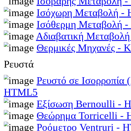
Ισοβαρής Μεταβολή 
Ισόχωρη Μεταβολή -
Ισόθερμη Μεταβολή 
Αδιαβατική Μεταβολ
Θερμικές Μηχανές - 
Ρευστά
Ρευστό σε Ισορροπία 
HTML5
Εξίσωση Bernoulli -
Θεώρημα Torricelli 
Ροόμετρο Ventruri -