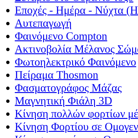
Εποχές - Ημέρα - Νύχτα 
Αυτεπαγωγή
Φαινόμενο Compton
Ακτινοβολία Μέλανος Σώμ
Φωτοηλεκτρικό Φαινόμενο
Πείραμα Thosmon
Φασματογράφος Μάζας
Μαγνητική Φιάλη 3D
Κίνηση πολλών φορτίων μέ
Κίνηση Φορτίου σε Ομογεν