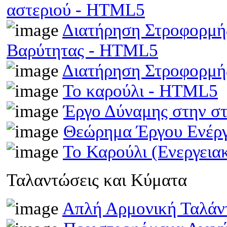
αστεριού - HTML5
Διατήρηση Στροφορμής
Βαρύτητας - HTML5
Διατήρηση Στροφορμ
Το καρούλι - HTML5
Έργο Δύναμης στην σ
Θεώρημα Έργου Ενέρ
Το Καρούλι (Ενεργει
Ταλαντώσεις και Κύματα
Απλή Αρμονική Ταλά