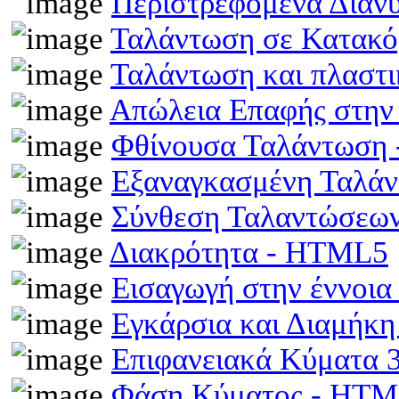
Περιστρεφόμενα Διαν
Ταλάντωση σε Κατακό
Ταλάντωση και πλαστ
Απώλεια Επαφής στην
Φθίνουσα Ταλάντωση
Εξαναγκασμένη Ταλά
Σύνθεση Ταλαντώσεω
Διακρότητα - HTML5
Εισαγωγή στην έννοι
Εγκάρσια και Διαμήκ
Επιφανειακά Κύματα
Φάση Κύματος - HT