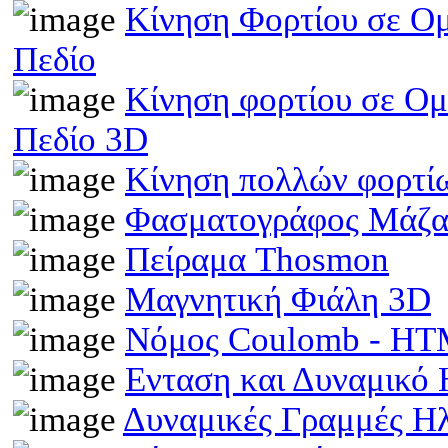
Κίνηση Φορτίου σε Ομ
Πεδίο
Κίνηση φορτίου σε Ομ
Πεδίο 3D
Κίνηση πολλών φορτίω
Φασματογράφος Μάζα
Πείραμα Thosmon
Μαγνητική Φιάλη 3D
Νόμος Coulomb - H
Ενταση και Δυναμικό
Δυναμικές Γραμμές Η