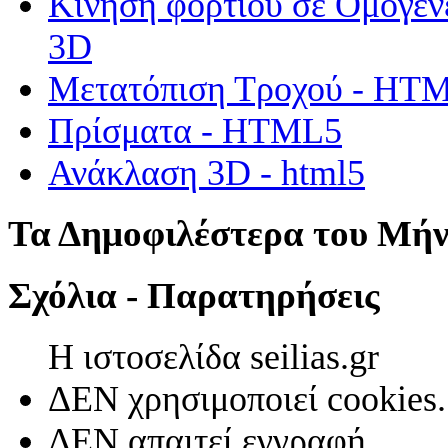
Κίνηση φορτίου σε Ομογεν
3D
Μετατόπιση Τροχού - HT
Πρίσματα - HTML5
Ανάκλαση 3D - html5
Τα Δημοφιλέστερα του Μή
Σχόλια - Παρατηρήσεις
Η ιστοσελίδα seilias.gr
ΔΕΝ χρησιμοποιεί cookies.
ΔΕΝ απαιτεί εγγραφή.