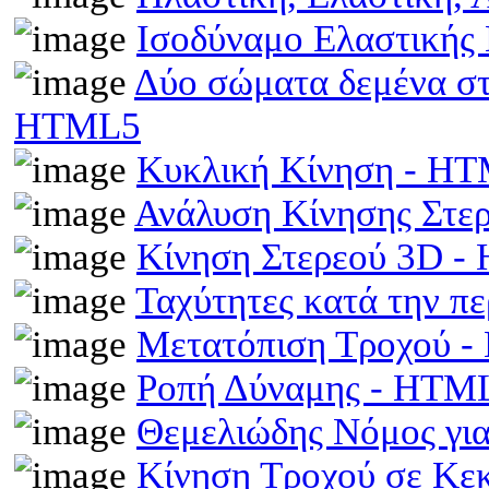
Ισοδύναμο Ελαστικής
Δύο σώματα δεμένα στα
HTML5
Κυκλική Κίνηση - H
Ανάλυση Κίνησης Στε
Κίνηση Στερεού 3D 
Ταχύτητες κατά την π
Μετατόπιση Τροχού 
Ροπή Δύναμης - HTM
Θεμελιώδης Νόμος γι
Κίνηση Τροχού σε Κε