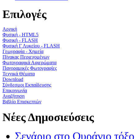
Επιλογές
Αρχική
Φυσική - HTML5
Φυσική - FLASH
Φυσική Γ Λυκείου - FLASH
Γεωγραφία - Χημεία
Πίνακας Περιεχομένων
Φωτογραφικά Αφιερώματα
Πανοραμικές Φωτογραφίες
Τεχνικά Θέματα
Download
Σύνδεσμοι Εκπαίδευσης
Επικοινωνία
Αναζήτηση
Βιβλίο Επισκεπτών
Νέες Δημοσιεύσεις
Σενάριο στο Ουράνιο τόξο