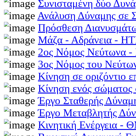
Συνισταμένη δύο Δυν
Ανάλυση Δύναμης σε 
Πρόσθεση Διανυσμάτω
Μάζα - Αδράνεια - H
2ος Νόμος Νεύτωνα 
3ος Νόμος του Νεύτ
Κίνηση σε οριζόντιο 
Κίνηση ενός σώματος 
Έργο Σταθερής Δύναμ
Έργο Μεταβλητής Δύ
Κινητική Ενέργεια -