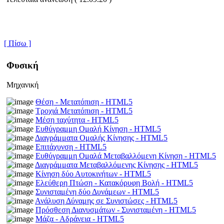
[ Πίσω ]
Φυσική
Μηχανική
Θέση - Μετατόπιση - HTML5
Τροχιά Μετατόπιση - HTML5
Μέση ταχύτητα - HTML5
Ευθύγραμμη Ομαλή Κίνηση - HTML5
Διαγράμματα Ομαλής Κίνησης - HTML5
Επιτάχυνση - HTML5
Ευθύγραμμη Ομαλά Μεταβαλλόμενη Κίνηση - HTML5
Διαγράμματα Μεταβαλλόμενης Κίνησης - HTML5
Κίνηση δύο Αυτοκινήτων - HTML5
Ελεύθερη Πτώση - Κατακόρυφη Βολή - HTML5
Συνισταμένη δύο Δυνάμεων - HTML5
Ανάλυση Δύναμης σε Συνιστώσες - HTML5
Πρόσθεση Διανυσμάτων - Συνισταμένη - HTML5
Μάζα - Αδράνεια - HTML5