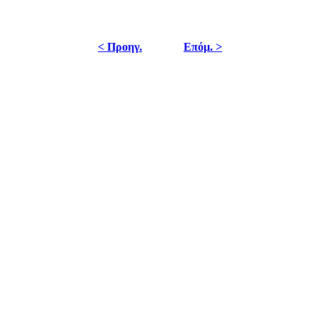
< Προηγ.
Επόμ. >