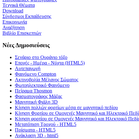
Τεχνικά Θέματα
Download
Σύνδεσμοι Εκπαίδευσης
Επικοινωνία
Αναζήτηση
Βιβλίο Επισκεπτών
Νέες Δημοσιεύσεις
Σενάριο στο Ουράνιο τόξο
Εποχές - Ημέρα - Νύχτα (HTML5)
Αυτεπαγωγή
Φαινόμενο Compton
Ακτινοβολία Μέλανος Σώματος
Φωτοηλεκτρικό Φαινόμενο
Πείραμα Thosmon
Φασματογράφος Μάζας
Μαγνητική Φιάλη 3D
Κίνηση πολλών φορτίων μέσα σε μαγνητικό πεδίου
Κίνηση Φορτίου σε Ομογενές Μαγνητικό και Ηλεκτρικό Πεδί
Κίνηση φορτίου σε Ομογενές Μαγνητικό και Ηλεκτρικό Πεδί
Μετατόπιση Τροχού - HTML5
Πρίσματα - HTML5
Ανάκλαση 3D - html5