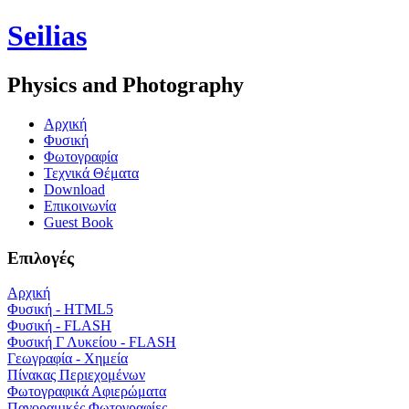
Seilias
Physics and Photography
Aρχική
Φυσική
Φωτογραφία
Τεχνικά Θέματα
Download
Επικοινωνία
Guest Book
Επιλογές
Αρχική
Φυσική - HTML5
Φυσική - FLASH
Φυσική Γ Λυκείου - FLASH
Γεωγραφία - Χημεία
Πίνακας Περιεχομένων
Φωτογραφικά Αφιερώματα
Πανοραμικές Φωτογραφίες