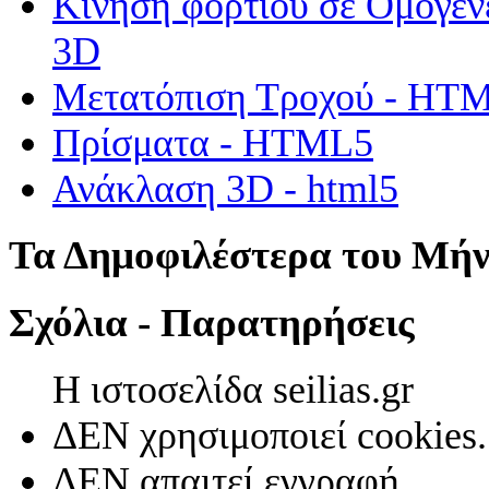
Κίνηση φορτίου σε Ομογεν
3D
Μετατόπιση Τροχού - HT
Πρίσματα - HTML5
Ανάκλαση 3D - html5
Τα Δημοφιλέστερα του Μή
Σχόλια - Παρατηρήσεις
Η ιστοσελίδα seilias.gr
ΔΕΝ χρησιμοποιεί cookies.
ΔΕΝ απαιτεί εγγραφή.