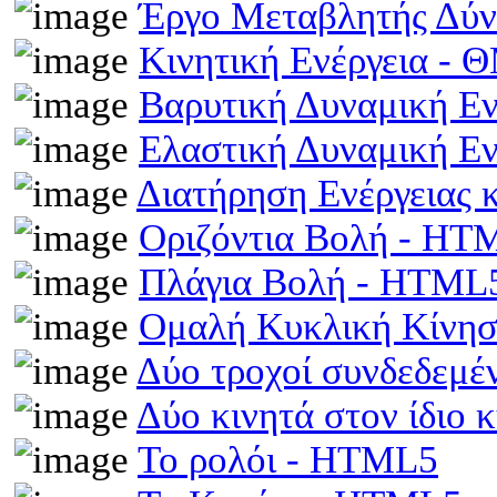
Έργο Μεταβλητής Δύ
Κινητική Ενέργεια -
Βαρυτική Δυναμική Ε
Ελαστική Δυναμική Ε
Διατήρηση Ενέργειας
Οριζόντια Βολή - HT
Πλάγια Βολή - HTML
Ομαλή Κυκλική Κίνη
Δύο τροχοί συνδεδεμέ
Δύο κινητά στον ίδιο
Το ρολόι - HTML5