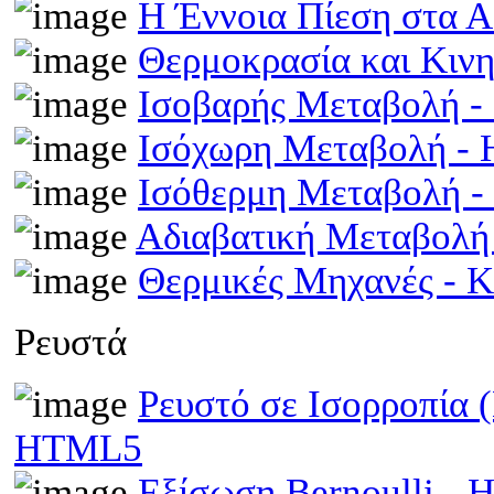
Η Έννοια Πίεση στα 
Θερμοκρασία και Κινη
Ισοβαρής Μεταβολή 
Ισόχωρη Μεταβολή -
Ισόθερμη Μεταβολή 
Αδιαβατική Μεταβολ
Θερμικές Μηχανές - 
Ρευστά
Ρευστό σε Ισορροπία 
HTML5
Εξίσωση Bernoulli -