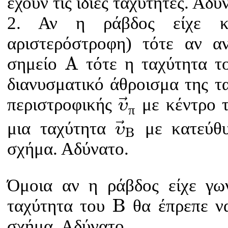
έχουν τις ίδιες ταχύτητες. Αδύ
2. Αν η ράβδος είχε κ
αριστερόστροφη) τότε αν α
Α
A
σημείο
τότε η ταχύτητα τ
διανυσματικό άθροισμα της τ
υ
→
π
περιστροφικής
με κέντρο 
υ
π
υ
→
Β
μια ταχύτητα
με κατεύθυ
υ
B
σχήμα. Αδύνατο.
Όμοια αν η ράβδος είχε γω
Β
B
ταχύτητα του
θα έπρεπε να
σχήμα. Αδύνατο.