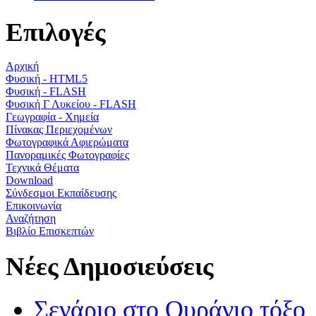
Επιλογές
Αρχική
Φυσική - HTML5
Φυσική - FLASH
Φυσική Γ Λυκείου - FLASH
Γεωγραφία - Χημεία
Πίνακας Περιεχομένων
Φωτογραφικά Αφιερώματα
Πανοραμικές Φωτογραφίες
Τεχνικά Θέματα
Download
Σύνδεσμοι Εκπαίδευσης
Επικοινωνία
Αναζήτηση
Βιβλίο Επισκεπτών
Νέες Δημοσιεύσεις
Σενάριο στο Ουράνιο τόξο