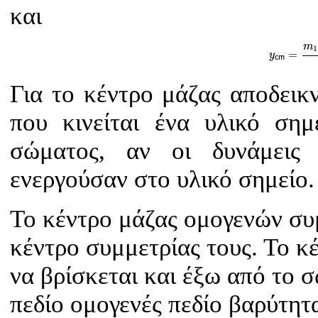
και
y
c
m
=
m
1
y
m
1
=
y
c
m
Για το κέντρο μάζας αποδεικν
που κινείται ένα υλικό ση
σώματος, αν οι δυνάμεις
ενεργούσαν στο υλικό σημείο.
Το κέντρο μάζας ομογενών συ
κέντρο συμμετρίας τους. Το κ
να βρίσκεται και έξω από το 
πεδίο ομογενές πεδίο βαρύτητ