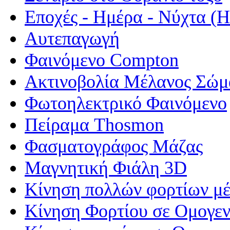
Εποχές - Ημέρα - Νύχτα 
Αυτεπαγωγή
Φαινόμενο Compton
Ακτινοβολία Μέλανος Σώμ
Φωτοηλεκτρικό Φαινόμενο
Πείραμα Thosmon
Φασματογράφος Μάζας
Μαγνητική Φιάλη 3D
Κίνηση πολλών φορτίων μέ
Κίνηση Φορτίου σε Ομογεν