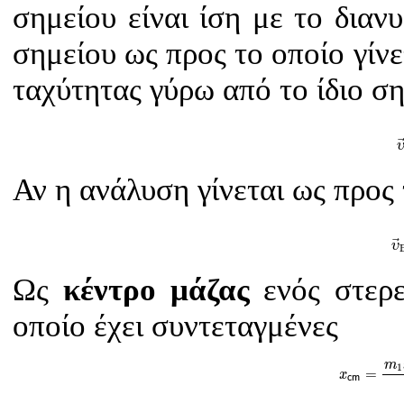
σημείου είναι ίση με το διαν
σημείου ως προς το οποίο γίνε
ταχύτητας γύρω από το ίδιο ση
Αν η ανάλυση γίνεται ως προς
υ
υ
Ως
κέντρο μάζας
ενός στερε
οποίο έχει συντεταγμένες
x
c
m
=
m
1
x
m
1
=
x
c
m