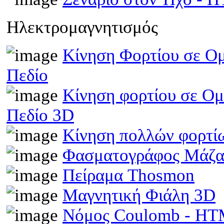
Ηλεκτρομαγνητισμός
Κίνηση Φορτίου σε Ομ
Πεδίο
Κίνηση φορτίου σε Ομ
Πεδίο 3D
Κίνηση πολλών φορτίω
Φασματογράφος Μάζα
Πείραμα Thosmon
Μαγνητική Φιάλη 3D
Νόμος Coulomb - H