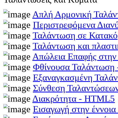
Απλή Αρμονική Ταλά
Περιστρεφόμενα Διαν
Ταλάντωση σε Κατακό
Ταλάντωση και πλαστ
Απώλεια Επαφής στην
Φθίνουσα Ταλάντωση
Εξαναγκασμένη Ταλά
Σύνθεση Ταλαντώσεω
Διακρότητα - HTML5
Εισαγωγή στην έννοι