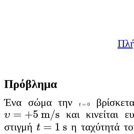
Πλή
Πρόβλημα
Ένα σώμα την
βρίσκετ
t
=
0
=
0
t
υ
=
+
5
m
/
s
=
+
5
m
/
s
και κινείται ε
υ
t
=
1
s
=
1
s
στιγμή
η ταχύτητά του
t