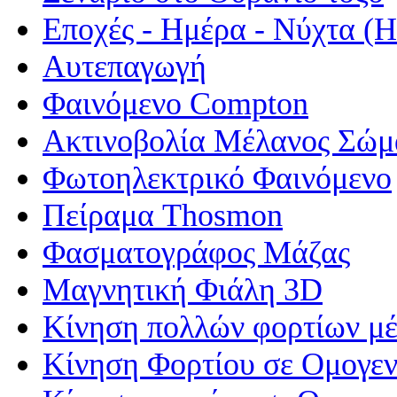
Εποχές - Ημέρα - Νύχτα 
Αυτεπαγωγή
Φαινόμενο Compton
Ακτινοβολία Μέλανος Σώμ
Φωτοηλεκτρικό Φαινόμενο
Πείραμα Thosmon
Φασματογράφος Μάζας
Μαγνητική Φιάλη 3D
Κίνηση πολλών φορτίων μέ
Κίνηση Φορτίου σε Ομογεν