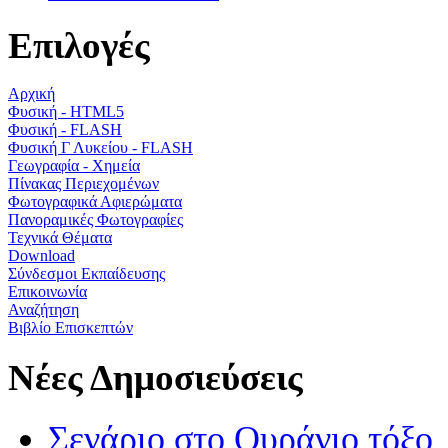
Επιλογές
Αρχική
Φυσική - HTML5
Φυσική - FLASH
Φυσική Γ Λυκείου - FLASH
Γεωγραφία - Χημεία
Πίνακας Περιεχομένων
Φωτογραφικά Αφιερώματα
Πανοραμικές Φωτογραφίες
Τεχνικά Θέματα
Download
Σύνδεσμοι Εκπαίδευσης
Επικοινωνία
Αναζήτηση
Βιβλίο Επισκεπτών
Νέες Δημοσιεύσεις
Σενάριο στο Ουράνιο τόξο