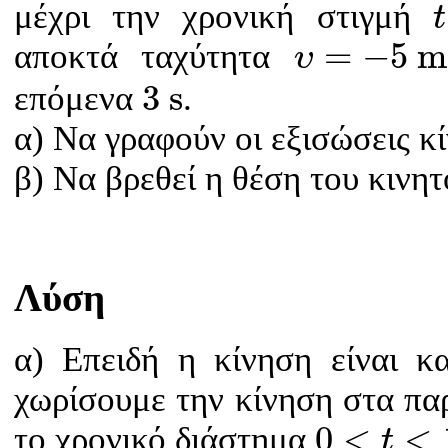
t
μέχρι την χρονική στιγμή
t
υ
=
−
5
m
/
s
=
−
5
m
αποκτά ταχύτητα
υ
3
s
3
s
επόμενα
.
α) Να γραφούν οι εξισώσεις κ
β) Να βρεθεί η θέση του κινη
Λύση
α) Επειδή η κίνηση είναι 
χωρίσουμε την κίνηση στα πα
0
<
t
<
1
s
0
<
<
το χρονικό διάστημα
t