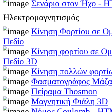
Σενάριο στον Ήχο - 
Ηλεκτρομαγνητισμός
Κίνηση Φορτίου σε Ομ
Πεδίο
Κίνηση φορτίου σε Ομ
Πεδίο 3D
Κίνηση πολλών φορτίω
Φασματογράφος Μάζα
Πείραμα Thosmon
Μαγνητική Φιάλη 3D
Νόμος Coulomb - H