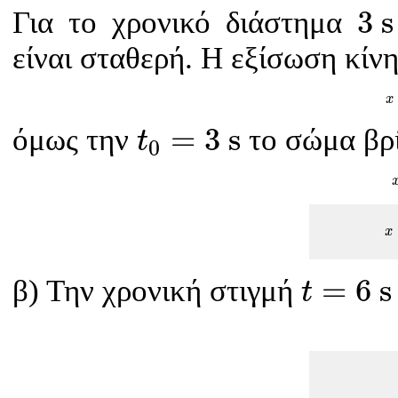
3
s
3
s
Για το χρονικό διάστημα
είναι σταθερή. Η εξίσωση κίν
x
t
0
=
3
s
=
3
s
όμως την
το σώμα βρ
t
0
x
t
=
6
s
=
6
s
β) Την χρονική στιγμή
t