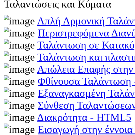
Ταλαντώσεις και Κύματα
Απλή Αρμονική Ταλά
Περιστρεφόμενα Διαν
Ταλάντωση σε Κατακό
Ταλάντωση και πλαστ
Απώλεια Επαφής στην
Φθίνουσα Ταλάντωση
Εξαναγκασμένη Ταλά
Σύνθεση Ταλαντώσεω
Διακρότητα - HTML5
Εισαγωγή στην έννοι