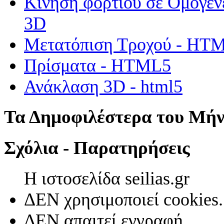
Κίνηση φορτίου σε Ομογεν
3D
Μετατόπιση Τροχού - HT
Πρίσματα - HTML5
Ανάκλαση 3D - html5
Τα Δημοφιλέστερα του Μή
Σχόλια - Παρατηρήσεις
Η ιστοσελίδα seilias.gr
ΔΕΝ χρησιμοποιεί cookies.
ΔΕΝ απαιτεί εγγραφή.