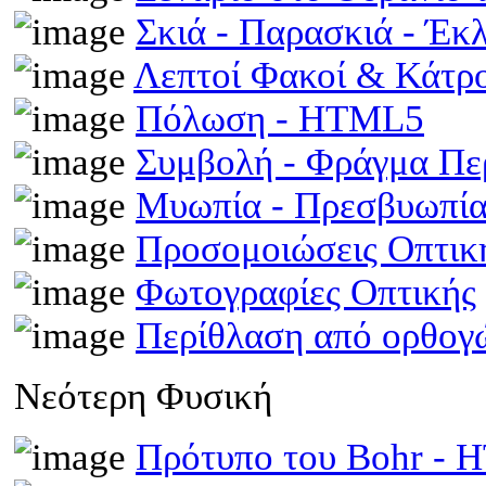
Σκιά - Παρασκιά - Έκ
Λεπτοί Φακοί & Κάτρ
Πόλωση - HTML5
Συμβολή - Φράγμα Π
Μυωπία - Πρεσβυωπί
Προσομοιώσεις Οπτι
Φωτογραφίες Οπτικής
Περίθλαση από ορθογ
Νεότερη Φυσική
Πρότυπο του Bohr -