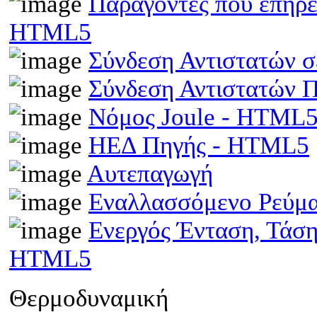
Παράγοντες που επηρε
HTML5
Σύνδεση Αντιστατών 
Σύνδεση Αντιστατών
Νόμος Joule - HTML
ΗΕΔ Πηγής - HTML5
Αυτεπαγωγή
Εναλλασσόμενο Ρεύμ
Ενεργός Ένταση, Τάσ
HTML5
Θερμοδυναμική