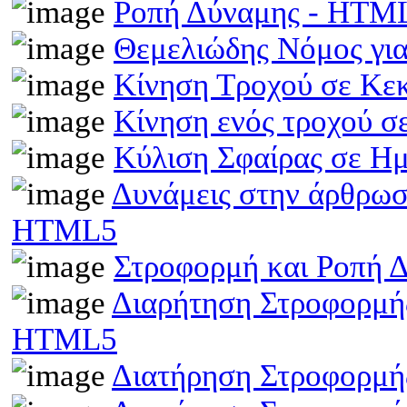
Ροπή Δύναμης - HTM
Θεμελιώδης Νόμος γι
Κίνηση Τροχού σε Κε
Κίνηση ενός τροχού σ
Κύλιση Σφαίρας σε Η
Δυνάμεις στην άρθρωσ
HTML5
Στροφορμή και Ροπή 
Διαρήτηση Στροφορμής
HTML5
Διατήρηση Στροφορμή