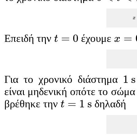
x
t
=
0
x
=
0
=
0
=
Επειδή την
έχουμε
t
x
1
s
1
s
Για το χρονικό διάστημα
είναι μηδενική οπότε το σώμα
t
=
1
s
=
1
s
βρέθηκε την
δηλαδή
t