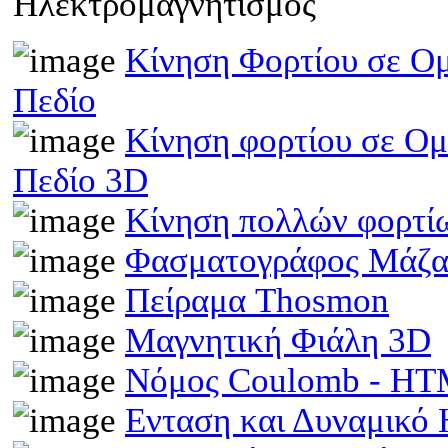
Ηλεκτρομαγνητισμός
Κίνηση Φορτίου σε Ομ
Πεδίο
Κίνηση φορτίου σε Ομ
Πεδίο 3D
Κίνηση πολλών φορτίω
Φασματογράφος Μάζα
Πείραμα Thosmon
Μαγνητική Φιάλη 3D
Νόμος Coulomb - H
Ενταση και Δυναμικό