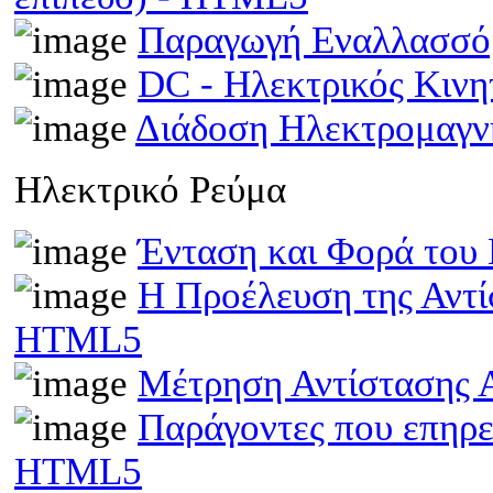
Παραγωγή Εναλλασσό
DC - Ηλεκτρικός Κιν
Διάδοση Ηλεκτρομαγν
Ηλεκτρικό Ρεύμα
Ένταση και Φορά του
Η Προέλευση της Αντί
HTML5
Μέτρηση Αντίστασης 
Παράγοντες που επηρε
HTML5