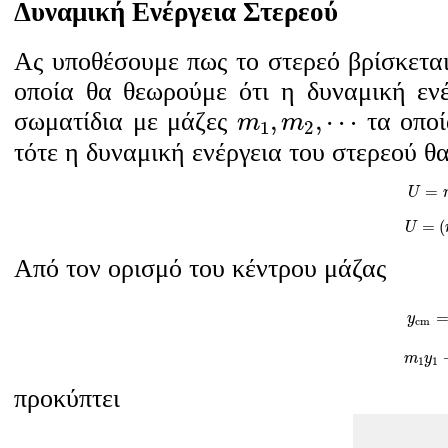
Δυναμική Ενέργεια Στερεού
Ας υποθέσουμε πως το στερεό βρίσκεται
οποία θα θεωρούμε ότι η δυναμική ενέ
m
1
,
m
2
,
⋯
,
,
⋯
σωματίδια με μάζες
τα οπο
m
m
1
2
τότε η δυναμική ενέργεια του στερεού θα
U
=
U
U
=
=
(
U
Από τον ορισμό του κέντρου μάζας
y
c
y
c
m
m
1
m
y
1
1
προκύπτει