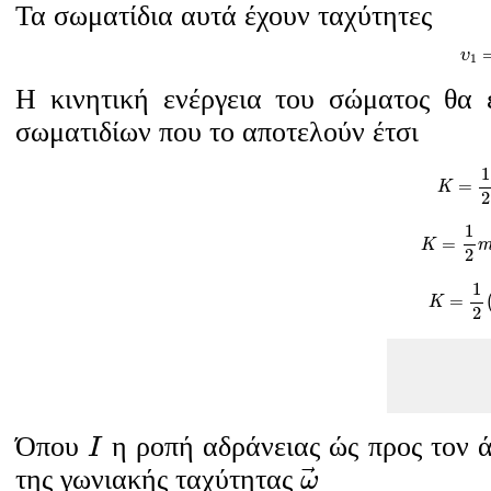
Τα σωματίδια αυτά έχουν ταχύτητες
υ
υ
1
H κινητική ενέργεια του σώματος θα 
σωματιδίων που το αποτελούν έτσι
K
=
1
1
=
K
2
K
=
1
2
m
1
=
K
2
K
=
1
2
1
=
K
2
I
Όπου
η ροπή αδράνειας ώς προς τον 
I
ω
→
της γωνιακής ταχύτητας
ω