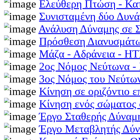
Ελεύθερη Πτώση - Κ
Συνισταμένη δύο Δυν
Ανάλυση Δύναμης σε 
Πρόσθεση Διανυσμάτω
Μάζα - Αδράνεια - H
2ος Νόμος Νεύτωνα 
3ος Νόμος του Νεύτ
Κίνηση σε οριζόντιο 
Κίνηση ενός σώματος 
Έργο Σταθερής Δύναμ
Έργο Μεταβλητής Δύ