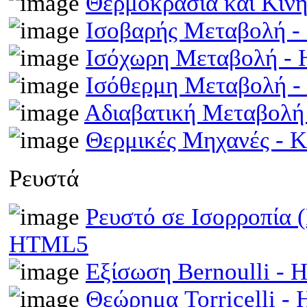
Θερμοκρασία και Κινη
Ισοβαρής Μεταβολή 
Ισόχωρη Μεταβολή -
Ισόθερμη Μεταβολή 
Αδιαβατική Μεταβολ
Θερμικές Μηχανές - 
Ρευστά
Ρευστό σε Ισορροπία 
HTML5
Εξίσωση Bernoulli -
Θεώρημα Torricelli 