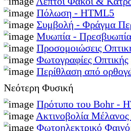
Λεπτοί Φακοί & Κάτρ
Πόλωση - HTML5
Συμβολή - Φράγμα Π
Μυωπία - Πρεσβυωπί
Προσομοιώσεις Οπτι
Φωτογραφίες Οπτικής
Περίθλαση από ορθογ
Νεότερη Φυσική
Πρότυπο του Bohr -
Ακτινοβολία Μέλανος
Φωτοηλεκτρικό Φαινό