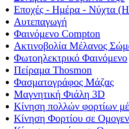
Εποχές - Ημέρα - Νύχτα 
Αυτεπαγωγή
Φαινόμενο Compton
Ακτινοβολία Μέλανος Σώμ
Φωτοηλεκτρικό Φαινόμενο
Πείραμα Thosmon
Φασματογράφος Μάζας
Μαγνητική Φιάλη 3D
Κίνηση πολλών φορτίων μέ
Κίνηση Φορτίου σε Ομογεν