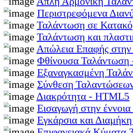
Απλή Αρμονική Ταλά
Περιστρεφόμενα Διαν
Ταλάντωση σε Κατακό
Ταλάντωση και πλαστ
Απώλεια Επαφής στην
Φθίνουσα Ταλάντωση
Εξαναγκασμένη Ταλά
Σύνθεση Ταλαντώσεω
Διακρότητα - HTML5
Εισαγωγή στην έννοι
Εγκάρσια και Διαμήκ
Επιφανειακά Κύματα