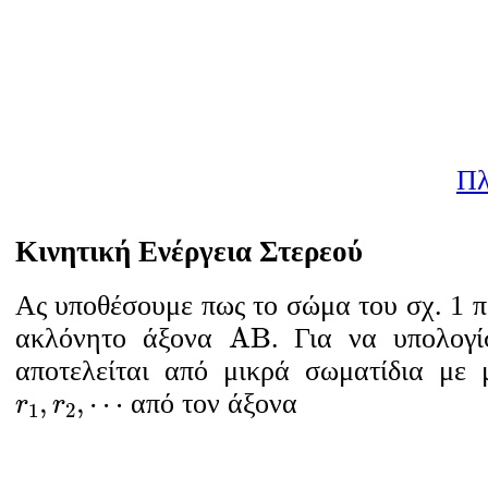
Πλ
Κινητική Ενέργεια Στερεού
Ας υποθέσουμε πως το σώμα του σχ. 1 π
Α
Β
A
B
ακλόνητο άξονα
. Για να υπολογί
αποτελείται από μικρά σωματίδια με
r
1
,
r
2
,
⋯
,
,
⋯
από τον άξονα
r
r
1
2