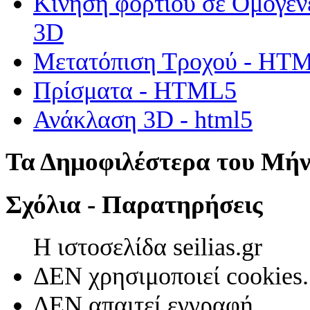
Κίνηση φορτίου σε Ομογεν
3D
Μετατόπιση Τροχού - HT
Πρίσματα - HTML5
Ανάκλαση 3D - html5
Τα Δημοφιλέστερα του Μή
Σχόλια - Παρατηρήσεις
Η ιστοσελίδα seilias.gr
ΔΕΝ χρησιμοποιεί cookies.
ΔΕΝ απαιτεί εγγραφή.