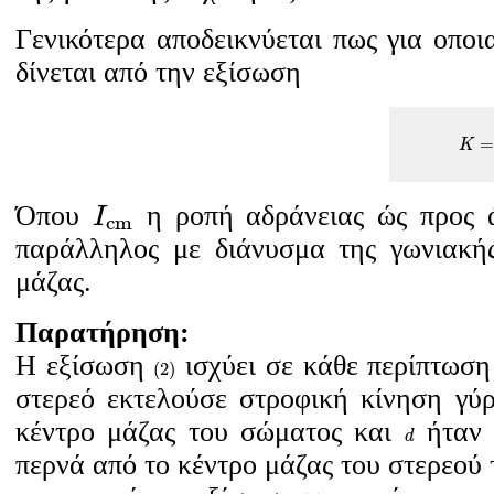
Γενικότερα αποδεικνύεται πως για οποι
δίνεται από την εξίσωση
K
=
=
K
I
c
m
Όπου
η ροπή αδράνειας ώς προς ά
I
c
m
παράλληλος με διάνυσμα της γωνιακή
μάζας.
Παρατήρηση:
(
2
)
Η εξίσωση
ισχύει σε κάθε περίπτωση 
(
2
)
στερεό εκτελούσε στροφική κίνηση γ
κέντρο μάζας του σώματος και
ήταν 
d
d
περνά από το κέντρο μάζας του στερεού τ
(
2
)
υ
c
m
=
ω
d