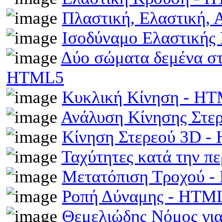
Πλαστική, Ελαστική,
Ισοδύναμο Ελαστικής
Δύο σώματα δεμένα στα
HTML5
Κυκλική Κίνηση - H
Ανάλυση Κίνησης Στε
Κίνηση Στερεού 3D 
Ταχύτητες κατά την π
Μετατόπιση Τροχού 
Ροπή Δύναμης - HTM
Θεμελιώδης Νόμος γι