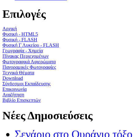
Επιλογές
Αρχική
Φυσική - HTML5
Φυσική - FLASH
Φυσική Γ Λυκείου - FLASH
Γεωγραφία - Χημεία
Πίνακας Περιεχομένων
Φωτογραφικά Αφιερώματα
Πανοραμικές Φωτογραφίες
Τεχνικά Θέματα
Download
Σύνδεσμοι Εκπαίδευσης
Επικοινωνία
Αναζήτηση
Βιβλίο Επισκεπτών
Νέες Δημοσιεύσεις
Σενάριο στο Ουράνιο τόξο