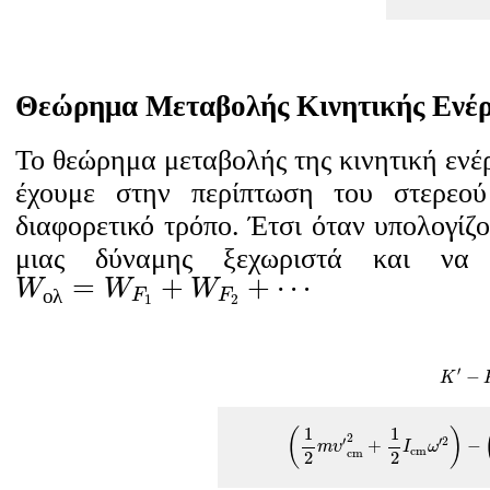
Θεώρημα Μεταβολής Κινητικής Ενέρ
Το θεώρημα μεταβολής της κινητική ενέρ
έχουμε στην περίπτωση του στερεού
διαφορετικό τρόπο. Έτσι όταν υπολογίζο
μιας δύναμης ξεχωριστά και να
W
ο
λ
=
W
F
1
+
W
F
2
+
⋯
=
+
+
⋯
W
W
W
ο
λ
F
F
1
2
K
′
′
−
K
(
1
2
m
υ
′
c
m
2
+
1
2
I
c
m
ω
′
2
)
1
1
(
)
2
′
′
2
+
−
m
υ
I
ω
c
m
c
m
2
2