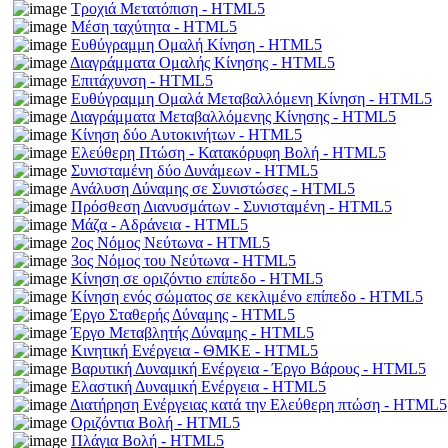
Τροχιά Μετατόπιση - HTML5
Μέση ταχύτητα - HTML5
Ευθύγραμμη Ομαλή Κίνηση - HTML5
Διαγράμματα Ομαλής Κίνησης - HTML5
Επιτάχυνση - HTML5
Ευθύγραμμη Ομαλά Μεταβαλλόμενη Κίνηση - HTML5
Διαγράμματα Μεταβαλλόμενης Κίνησης - HTML5
Κίνηση δύο Αυτοκινήτων - HTML5
Ελεύθερη Πτώση - Κατακόρυφη Βολή - HTML5
Συνισταμένη δύο Δυνάμεων - HTML5
Ανάλυση Δύναμης σε Συνιστώσες - HTML5
Πρόσθεση Διανυσμάτων - Συνισταμένη - HTML5
Μάζα - Αδράνεια - HTML5
2ος Νόμος Νεύτωνα - HTML5
3ος Νόμος του Νεύτωνα - HTML5
Κίνηση σε οριζόντιο επίπεδο - HTML5
Κίνηση ενός σώματος σε κεκλιμένο επίπεδο - HTML5
Έργο Σταθερής Δύναμης - HTML5
Έργο Μεταβλητής Δύναμης - HTML5
Κινητική Ενέργεια - ΘΜΚΕ - HTML5
Βαρυτική Δυναμική Ενέργεια - Έργο Βάρους - HTML5
Ελαστική Δυναμική Ενέργεια - HTML5
Διατήρηση Ενέργειας κατά την Ελεύθερη πτώση - HTML5
Οριζόντια Βολή - HTML5
Πλάγια Βολή - HTML5