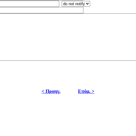
< Προηγ.
Επόμ. >