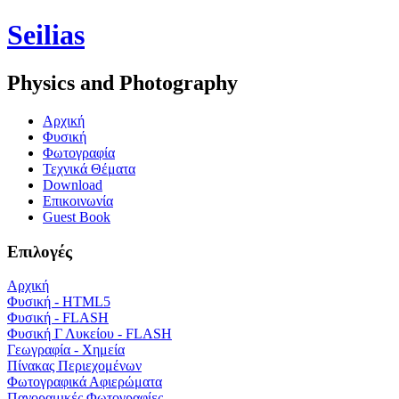
Seilias
Physics and Photography
Aρχική
Φυσική
Φωτογραφία
Τεχνικά Θέματα
Download
Επικοινωνία
Guest Book
Επιλογές
Αρχική
Φυσική - HTML5
Φυσική - FLASH
Φυσική Γ Λυκείου - FLASH
Γεωγραφία - Χημεία
Πίνακας Περιεχομένων
Φωτογραφικά Αφιερώματα
Πανοραμικές Φωτογραφίες