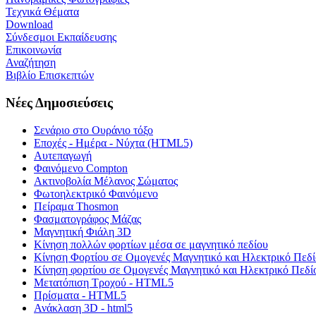
Τεχνικά Θέματα
Download
Σύνδεσμοι Εκπαίδευσης
Επικοινωνία
Αναζήτηση
Βιβλίο Επισκεπτών
Νέες Δημοσιεύσεις
Σενάριο στο Ουράνιο τόξο
Εποχές - Ημέρα - Νύχτα (HTML5)
Αυτεπαγωγή
Φαινόμενο Compton
Ακτινοβολία Μέλανος Σώματος
Φωτοηλεκτρικό Φαινόμενο
Πείραμα Thosmon
Φασματογράφος Μάζας
Μαγνητική Φιάλη 3D
Κίνηση πολλών φορτίων μέσα σε μαγνητικό πεδίου
Κίνηση Φορτίου σε Ομογενές Μαγνητικό και Ηλεκτρικό Πεδί
Κίνηση φορτίου σε Ομογενές Μαγνητικό και Ηλεκτρικό Πεδί
Μετατόπιση Τροχού - HTML5
Πρίσματα - HTML5
Ανάκλαση 3D - html5