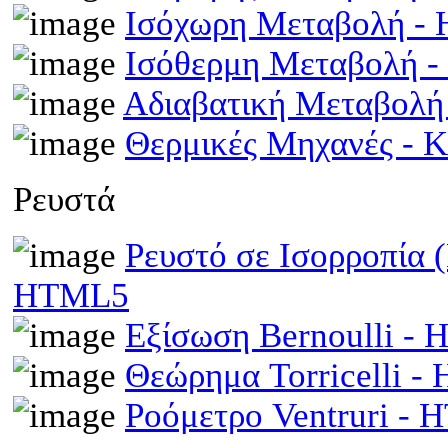
Ισόχωρη Μεταβολή -
Ισόθερμη Μεταβολή 
Αδιαβατική Μεταβολ
Θερμικές Μηχανές - 
Ρευστά
Ρευστό σε Ισορροπία 
HTML5
Εξίσωση Bernoulli -
Θεώρημα Torricelli 
Ροόμετρο Ventruri -