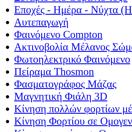
Εποχές - Ημέρα - Νύχτα 
Αυτεπαγωγή
Φαινόμενο Compton
Ακτινοβολία Μέλανος Σώμ
Φωτοηλεκτρικό Φαινόμενο
Πείραμα Thosmon
Φασματογράφος Μάζας
Μαγνητική Φιάλη 3D
Κίνηση πολλών φορτίων μέ
Κίνηση Φορτίου σε Ομογεν