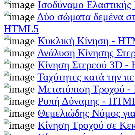
Ισοδύναμο Ελαστικής
Δύο σώματα δεμένα στα
HTML5
Κυκλική Κίνηση - H
Ανάλυση Κίνησης Στε
Κίνηση Στερεού 3D 
Ταχύτητες κατά την π
Μετατόπιση Τροχού 
Ροπή Δύναμης - HTM
Θεμελιώδης Νόμος γι
Κίνηση Τροχού σε Κε