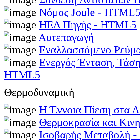
Νόμος Joule - HTML
ΗΕΔ Πηγής - HTML5
Αυτεπαγωγή
Εναλλασσόμενο Ρεύμ
Ενεργός Ένταση, Τάσ
HTML5
Θερμοδυναμική
Η Έννοια Πίεση στα 
Θερμοκρασία και Κινη
Ισοβαρής Μεταβολή 