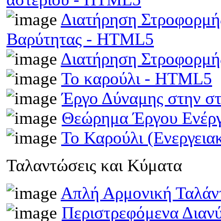
Διατήρηση Στροφορμής
Βαρύτητας - HTML5
Διατήρηση Στροφορμ
Το καρούλι - HTML5
Έργο Δύναμης στην σ
Θεώρημα Έργου Ενέρ
Το Καρούλι (Ενεργει
Ταλαντώσεις και Κύματα
Απλή Αρμονική Ταλά
Περιστρεφόμενα Διαν