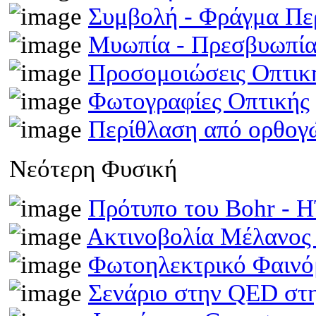
Συμβολή - Φράγμα Π
Μυωπία - Πρεσβυωπί
Προσομοιώσεις Οπτι
Φωτογραφίες Οπτικής
Περίθλαση από ορθογ
Νεότερη Φυσική
Πρότυπο του Bohr -
Ακτινοβολία Μέλανος
Φωτοηλεκτρικό Φαινό
Σενάριο στην QED στη