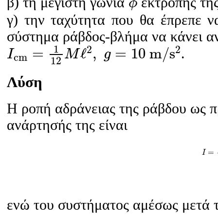
β) τη μέγιστη γωνία
εκτροπής της
ϕ
γ) την ταχύτητα που θα έπρεπε ν
σύστημα ράβδος-βλήμα να κάνει 
I
c
m
=
1
12
M
ℓ
2
,
g
=
10
m
/
s
2
1
2
2
=
ℓ
,
=
10
m
/
s
.
I
M
g
c
m
12
Λύση
H ροπή αδράνειας της ράβδου ως π
ανάρτησής της είναι
I
=
I
ενώ του συστήματος αμέσως μετά 