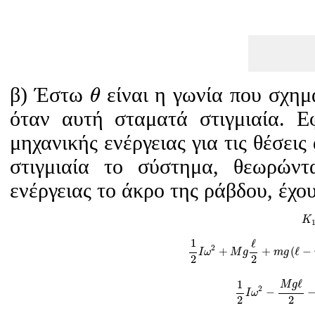
θ
β) Έστω
είναι η γωνία που σχημα
θ
όταν αυτή σταματά στιγμιαία. 
μηχανικής ενέργειας για τις θέσει
στιγμιαία το σύστημα, θεωρώντ
ενέργειας το άκρο της ράβδου, έχο
K
1
2
I
ω
2
+
M
g
ℓ
2
+
m
1
ℓ
2
+
+
(
ℓ
−
I
ω
M
g
m
g
2
2
1
2
I
ω
2
−
M
g
ℓ
1
M
g
2
−
I
ω
2
2