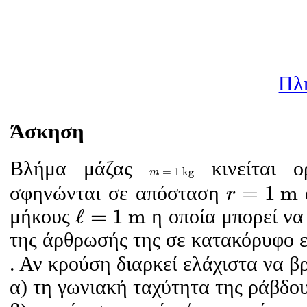
Πλ
Άσκηση
Βλήμα μάζας
κινείται ο
m
=
1
k
g
=
1
k
g
m
r
=
1
m
=
1
m
σφηνώνται σε απόσταση
r
ℓ
=
1
m
ℓ
=
1
m
μήκους
η οποία μπορεί να
της άρθρωσής της σε κατακόρυφο ε
. Αν κρούση διαρκεί ελάχιστα να βρ
α) τη γωνιακή ταχύτητα της ράβδο
ϕ