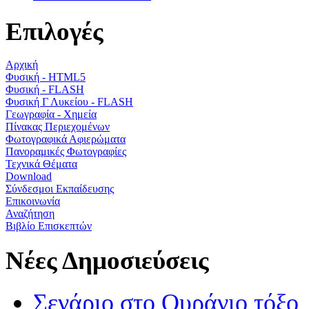
Επιλογές
Αρχική
Φυσική - HTML5
Φυσική - FLASH
Φυσική Γ Λυκείου - FLASH
Γεωγραφία - Χημεία
Πίνακας Περιεχομένων
Φωτογραφικά Αφιερώματα
Πανοραμικές Φωτογραφίες
Τεχνικά Θέματα
Download
Σύνδεσμοι Εκπαίδευσης
Επικοινωνία
Αναζήτηση
Βιβλίο Επισκεπτών
Νέες Δημοσιεύσεις
Σενάριο στο Ουράνιο τόξο