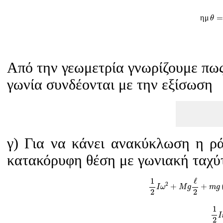
η
μ
θ
=
η
μ
=
θ
Από την γεωμετρία γνωρίζουμε πως 
γωνία συνδέονται με την εξίσωση
γ) Για να κάνει ανακύκλωση η ρά
κατακόρυφη θέση με γωνιακή ταχύ
1
2
I
ω
2
+
M
g
ℓ
2
1
ℓ
2
+
+
I
ω
M
g
m
g
2
2
1
1
I
2