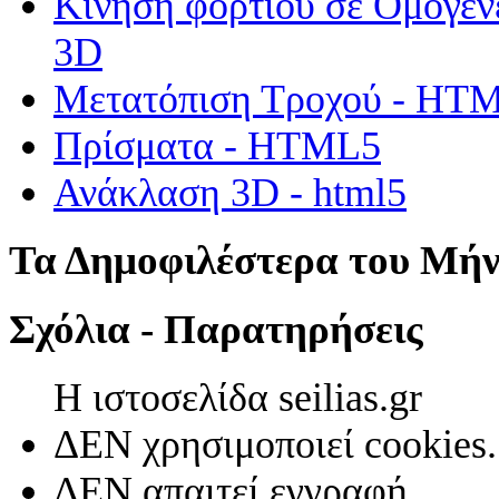
Κίνηση φορτίου σε Ομογεν
3D
Μετατόπιση Τροχού - HT
Πρίσματα - HTML5
Ανάκλαση 3D - html5
Τα Δημοφιλέστερα του Μή
Σχόλια - Παρατηρήσεις
Η ιστοσελίδα seilias.gr
ΔΕΝ χρησιμοποιεί cookies.
ΔΕΝ απαιτεί εγγραφή.