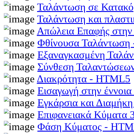
Ταλάντωση σε Κατακό
Ταλάντωση και πλαστ
Απώλεια Επαφής στην
Φθίνουσα Ταλάντωση
Εξαναγκασμένη Ταλά
Σύνθεση Ταλαντώσεω
Διακρότητα - HTML5
Εισαγωγή στην έννοι
Εγκάρσια και Διαμήκ
Επιφανειακά Κύματα
Φάση Κύματος - HT