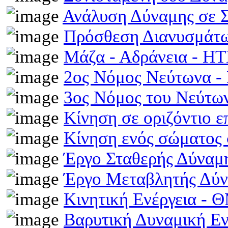
Ανάλυση Δύναμης σε 
Πρόσθεση Διανυσμάτω
Μάζα - Αδράνεια - H
2ος Νόμος Νεύτωνα 
3ος Νόμος του Νεύτ
Κίνηση σε οριζόντιο 
Κίνηση ενός σώματος 
Έργο Σταθερής Δύναμ
Έργο Μεταβλητής Δύ
Κινητική Ενέργεια -
Βαρυτική Δυναμική Ε