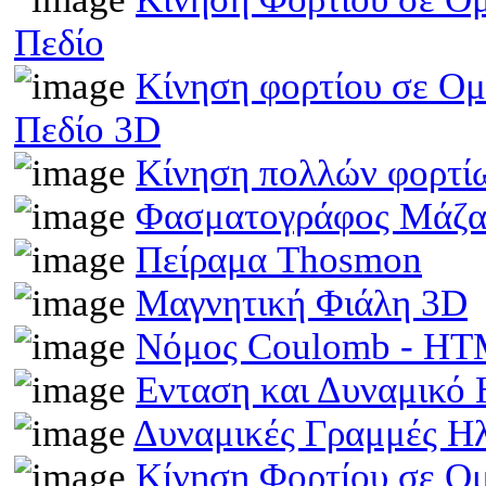
Πεδίο
Κίνηση φορτίου σε Ομ
Πεδίο 3D
Κίνηση πολλών φορτίω
Φασματογράφος Μάζα
Πείραμα Thosmon
Μαγνητική Φιάλη 3D
Νόμος Coulomb - H
Ενταση και Δυναμικό
Δυναμικές Γραμμές Η
Κίνηση Φορτίου σε Ο