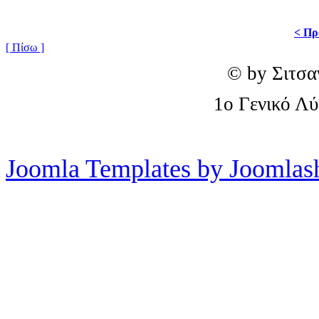
< Πρ
[ Πίσω ]
© by Σιτσα
1o Γενικό Λ
Joomla Templates by Joomlas