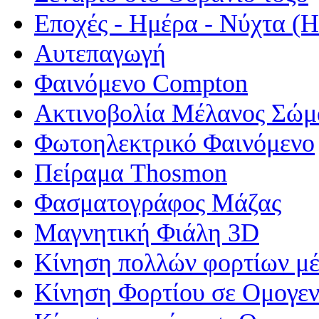
Εποχές - Ημέρα - Νύχτα 
Αυτεπαγωγή
Φαινόμενο Compton
Ακτινοβολία Μέλανος Σώμ
Φωτοηλεκτρικό Φαινόμενο
Πείραμα Thosmon
Φασματογράφος Μάζας
Μαγνητική Φιάλη 3D
Κίνηση πολλών φορτίων μέ
Κίνηση Φορτίου σε Ομογεν