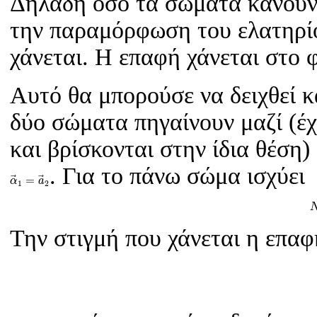
Δηλαδή όσο τα σώματα κάνουν
την παραμόρφωση του ελατηρίο
χάνεται. Η επαφή χάνεται στο 
Αυτό θα μπορούσε να δειχθεί κα
δύο σώματα πηγαίνουν μαζί (έχ
και βρίσκονται στην ίδια θέση)
. Για το πάνω σώμα ισχύει
α
→
1
=
a
→
2
=
α
a
1
2
Την στιγμή που χάνεται η επαφ