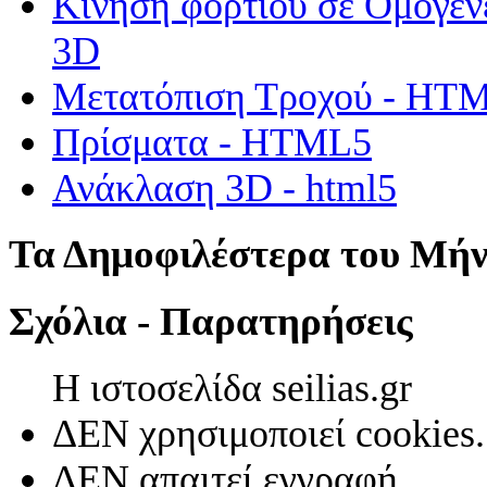
Κίνηση φορτίου σε Ομογεν
3D
Μετατόπιση Τροχού - HT
Πρίσματα - HTML5
Ανάκλαση 3D - html5
Τα Δημοφιλέστερα του Μή
Σχόλια - Παρατηρήσεις
Η ιστοσελίδα seilias.gr
ΔΕΝ χρησιμοποιεί cookies.
ΔΕΝ απαιτεί εγγραφή.