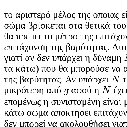
το αριστερό μέλος της οποίας ε
σώμα βρίσκεται στα θετικά του
θα πρέπει το μέτρο της επιτάχυ
επιτάχυνση της βαρύτητας. Αυ
γιατί αν δεν υπάρχει η δύναμη
τα κάτω) που θα μπορούσε να α
N
της βαρύτητας. Αν υπάρχει
τ
N
N
g
μικρότερη από
αφού η
έχε
g
N
επομένως η συνισταμένη είναι 
κάτω σώμα αποκτήσει επιτάχυ
δεν μπορεί να ακολουθήσει γιατ