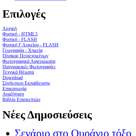
Επιλογές
Αρχική
Φυσική - HTML5
Φυσική - FLASH
Φυσική Γ Λυκείου - FLASH
Γεωγραφία - Χημεία
Πίνακας Περιεχομένων
Φωτογραφικά Αφιερώματα
Πανοραμικές Φωτογραφίες
Τεχνικά Θέματα
Download
Σύνδεσμοι Εκπαίδευσης
Επικοινωνία
Αναζήτηση
Βιβλίο Επισκεπτών
Νέες Δημοσιεύσεις
Σενάριο στο Ουράνιο τόξο