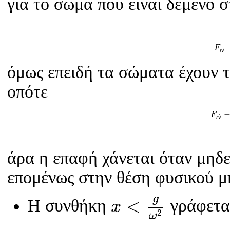
για το σώμα που είναι δεμένο σ
F
F
ε
λ
όμως επειδή τα σώματα έχουν τ
οπότε
F
ε
F
ε
λ
άρα η επαφή χάνεται όταν μηδε
επομένως στην θέση φυσικού μ
x
<
g
ω
2
g
<
Η συνθήκη
γράφεται
x
2
ω