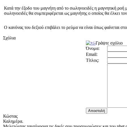
Κατά την έξοδο του μαγνήτη από το σωληνοειδές η μαγνητική ροή μ
σωληνοειδές θα συμπεριφέρεται ως μαγνήτης ο οποίος θα έλκει τον 
Ο κανόνας του δεξιού επιβάλει το ρεύμα να είναι όπως φαίνεται σ
Σχόλια
Γράψτε σχόλιο
Όνομα:
Email:
Τίτλος:
Κώστας
Καλημέρα.
Μελετώντας ταυτόχρονα τις δικές σου προσομοιώσεις και του phet 