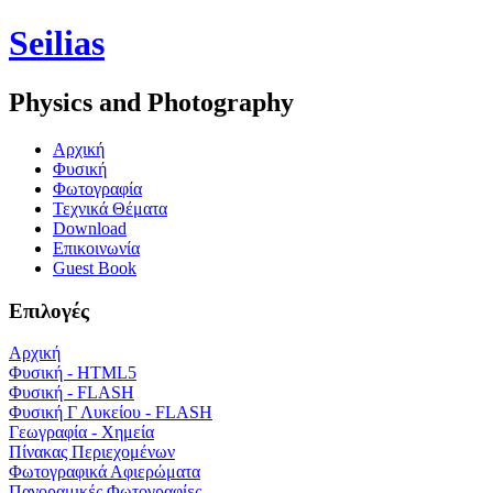
Seilias
Physics and Photography
Aρχική
Φυσική
Φωτογραφία
Τεχνικά Θέματα
Download
Επικοινωνία
Guest Book
Επιλογές
Αρχική
Φυσική - HTML5
Φυσική - FLASH
Φυσική Γ Λυκείου - FLASH
Γεωγραφία - Χημεία
Πίνακας Περιεχομένων
Φωτογραφικά Αφιερώματα
Πανοραμικές Φωτογραφίες