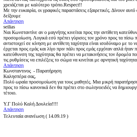
χρειάζεται με καλύτερο τρόπο.Respect!!
Με την ευκαιρία, οι γραφικές παραστάσεις εξαιρετικές. Δίνουν αυτ
δείξουμε
Απάντηση
seilias
Ναι Κωνσταντίνε αν ο μαγνήτης κινείται προς την αντίθετη κατεύθυν
προσομοίωση. Λογικά εσύ πρέπει γύρισες τον χρόνο προς τα πίσω π
αντιστοιχεί σε κίνηση με αντίθετη ταχύτητα είναι ισοδύναμο με το 
έρχεται προς εμάς και λίγο πριν πάλι προς εμάς ερχόταν απλά ήταν 
κατεύθυνση της ταχύτητας θα πρέπει να μετακινήσεις τον δρομέα πο
τις ρυθμίσεις να επιλέξεις το σώμα να κινείται με αρνητική ταχύτητα
Απάντηση
Κωνσταντινος
-
Παρατήρηση
Καλησπέρα σας,
Πολύ ωραία προσομοίωση για τους μαθητές. Μια μικρή παρατήρηση
προς το πίσω κανονικά δεν θα πρέπει στο σωληνοειδές να δημιουργ
τέτοιο.
Υ.Γ Πολύ Καλή Δουλεία!!!!
Απάντηση
Τελευταία ανανέωση ( 14.09.19 )