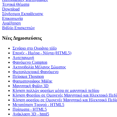
Τεχνικά Θέματα
Download
Σύνδεσμοι Εκπαίδευσης
Επικοινωνία
Αναζήτηση
Βιβλίο Επισκεπτών
Νέες Δημοσιεύσεις
Σενάριο στο Ουράνιο τόξο
Εποχές - Ημέρα - Νύχτα (HTML5)
Αυτεπαγωγή
Φαινόμενο Compton
Ακτινοβολία Μέλανος Σώματος
Φωτοηλεκτρικό Φαινόμενο
Πείραμα Thosmon
Φασματογράφος Μάζας
Μαγνητική Φιάλη 3D
Κίνηση πολλών φορτίων μέσα σε μαγνητικό πεδίου
Κίνηση Φορτίου σε Ομογενές Μαγνητικό και Ηλεκτρικό Πεδί
Κίνηση φορτίου σε Ομογενές Μαγνητικό και Ηλεκτρικό Πεδί
Μετατόπιση Τροχού - HTML5
Πρίσματα - HTML5
Ανάκλαση 3D - html5