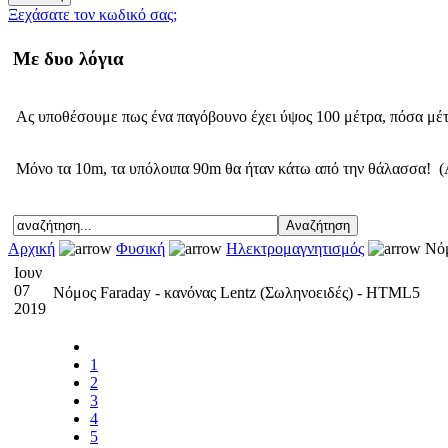
Ξεχάσατε τον κωδικό σας;
Με δυο λόγια
Ας υποθέσουμε πως ένα παγόβουνο έχει ύψος 100 μέτρα, πόσα μέ
Μόνο τα 10m, τα υπόλοιπα 90m θα ήταν κάτω από την θάλασσα! (
Αρχική
Φυσική
Ηλεκτρομαγνητισμός
Νόμ
Ιουν
07
Νόμος Faraday - κανόνας Lentz (Σωληνοειδές) - HTML5
2019
1
2
3
4
5