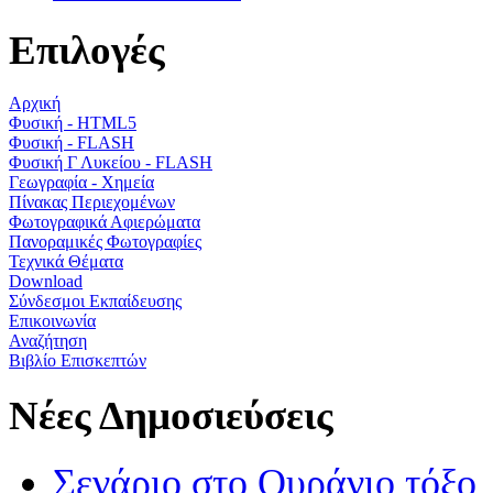
Επιλογές
Αρχική
Φυσική - HTML5
Φυσική - FLASH
Φυσική Γ Λυκείου - FLASH
Γεωγραφία - Χημεία
Πίνακας Περιεχομένων
Φωτογραφικά Αφιερώματα
Πανοραμικές Φωτογραφίες
Τεχνικά Θέματα
Download
Σύνδεσμοι Εκπαίδευσης
Επικοινωνία
Αναζήτηση
Βιβλίο Επισκεπτών
Νέες Δημοσιεύσεις
Σενάριο στο Ουράνιο τόξο