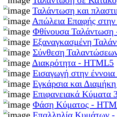
Ταλάντωση σε Κατακό
Ταλάντωση και πλαστ
Απώλεια Επαφής στην
Φθίνουσα Ταλάντωση
Εξαναγκασμένη Ταλά
Σύνθεση Ταλαντώσεω
Διακρότητα - HTML5
Εισαγωγή στην έννοι
Εγκάρσια και Διαμήκ
Επιφανειακά Κύματα
Φάση Κύματος - HT
Επαλληλία Κυμάτων 