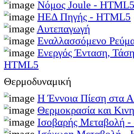
Νόμος Joule - HTML
ΗΕΔ Πηγής - HTML5
Αυτεπαγωγή
Εναλλασσόμενο Ρεύμ
Ενεργός Ένταση, Τάσ
HTML5
Θερμοδυναμική
Η Έννοια Πίεση στα 
Θερμοκρασία και Κινη
Ισοβαρής Μεταβολή 