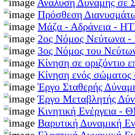
Ανάλυση Δύναμης σε 
Πρόσθεση Διανυσμάτω
Μάζα - Αδράνεια - H
2ος Νόμος Νεύτωνα 
3ος Νόμος του Νεύτ
Κίνηση σε οριζόντιο 
Κίνηση ενός σώματος 
Έργο Σταθερής Δύναμ
Έργο Μεταβλητής Δύ
Κινητική Ενέργεια -
Βαρυτική Δυναμική Ε