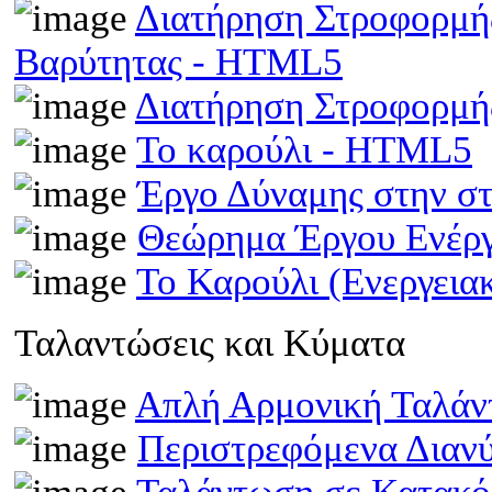
Διατήρηση Στροφορμής
Βαρύτητας - HTML5
Διατήρηση Στροφορμ
Το καρούλι - HTML5
Έργο Δύναμης στην σ
Θεώρημα Έργου Ενέρ
Το Καρούλι (Ενεργει
Ταλαντώσεις και Κύματα
Απλή Αρμονική Ταλά
Περιστρεφόμενα Διαν