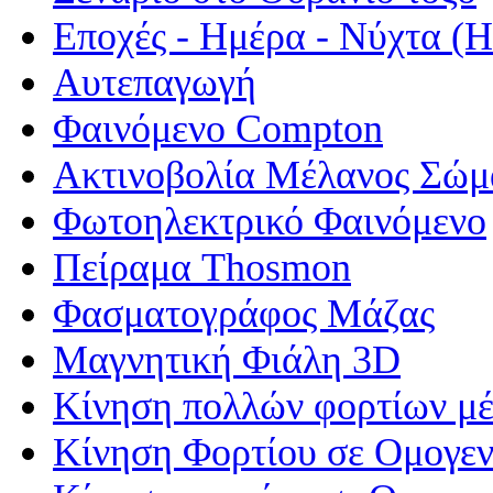
Εποχές - Ημέρα - Νύχτα 
Αυτεπαγωγή
Φαινόμενο Compton
Ακτινοβολία Μέλανος Σώμ
Φωτοηλεκτρικό Φαινόμενο
Πείραμα Thosmon
Φασματογράφος Μάζας
Μαγνητική Φιάλη 3D
Κίνηση πολλών φορτίων μέ
Κίνηση Φορτίου σε Ομογεν