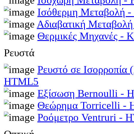
Ισόχωρη Μεταβολή -
Ισόθερμη Μεταβολή 
Αδιαβατική Μεταβολ
Θερμικές Μηχανές - 
Ρευστά
Ρευστό σε Ισορροπία 
HTML5
Εξίσωση Bernoulli -
Θεώρημα Torricelli 
Ροόμετρο Ventruri -