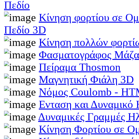
Πεδίο
Κίνηση φορτίου σε Ομ
Πεδίο 3D
Κίνηση πολλών φορτίω
Φασματογράφος Μάζα
Πείραμα Thosmon
Μαγνητική Φιάλη 3D
Νόμος Coulomb - H
Ενταση και Δυναμικό
Δυναμικές Γραμμές Η
Κίνηση Φορτίου σε Ο