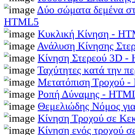
Δύο σώματα δεμένα στα
HTML5
Κυκλική Κίνηση - H
Ανάλυση Κίνησης Στε
Κίνηση Στερεού 3D 
Ταχύτητες κατά την π
Μετατόπιση Τροχού 
Ροπή Δύναμης - HTM
Θεμελιώδης Νόμος γι
Κίνηση Τροχού σε Κε
Κίνηση ενός τροχού σ