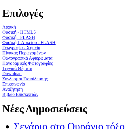
Επιλογές
Αρχική
Φυσική - HTML5
Φυσική - FLASH
Φυσική Γ Λυκείου - FLASH
Γεωγραφία - Χημεία
Πίνακας Περιεχομένων
Φωτογραφικά Αφιερώματα
Πανοραμικές Φωτογραφίες
Τεχνικά Θέματα
Download
Σύνδεσμοι Εκπαίδευσης
Επικοινωνία
Αναζήτηση
Βιβλίο Επισκεπτών
Νέες Δημοσιεύσεις
Σενάριο στο Ουράνιο τόξο