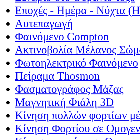
Εποχές - Ημέρα - Νύχτα 
Αυτεπαγωγή
Φαινόμενο Compton
Ακτινοβολία Μέλανος Σώμ
Φωτοηλεκτρικό Φαινόμενο
Πείραμα Thosmon
Φασματογράφος Μάζας
Μαγνητική Φιάλη 3D
Κίνηση πολλών φορτίων μέ
Κίνηση Φορτίου σε Ομογεν