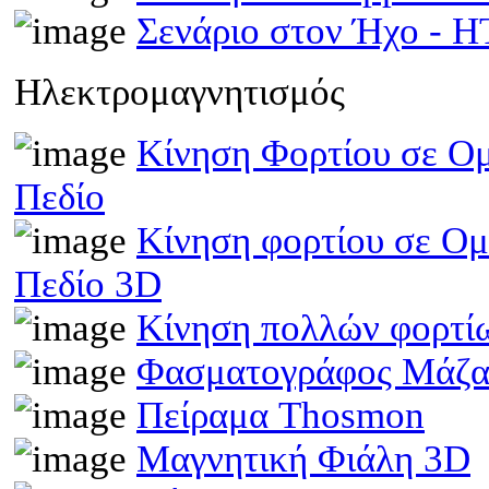
Σενάριο στον Ήχο - 
Ηλεκτρομαγνητισμός
Κίνηση Φορτίου σε Ομ
Πεδίο
Κίνηση φορτίου σε Ομ
Πεδίο 3D
Κίνηση πολλών φορτίω
Φασματογράφος Μάζα
Πείραμα Thosmon
Μαγνητική Φιάλη 3D