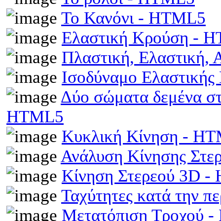
Το Κανόνι - HTML5
Ελαστική Κρούση - 
Πλαστική, Ελαστική,
Ισοδύναμο Ελαστικής
Δύο σώματα δεμένα στα
HTML5
Κυκλική Κίνηση - H
Ανάλυση Κίνησης Στε
Κίνηση Στερεού 3D 
Ταχύτητες κατά την π
Μετατόπιση Τροχού 