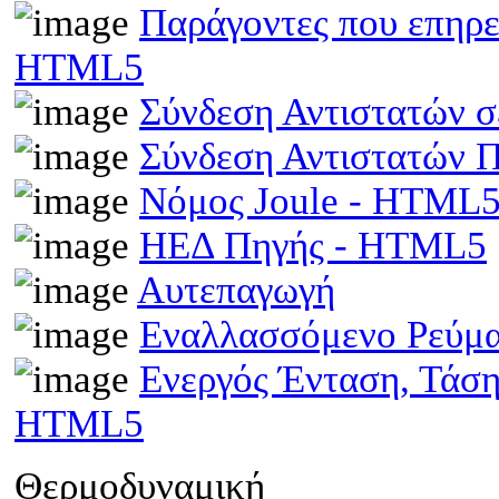
Παράγοντες που επηρε
HTML5
Σύνδεση Αντιστατών 
Σύνδεση Αντιστατών
Νόμος Joule - HTML
ΗΕΔ Πηγής - HTML5
Αυτεπαγωγή
Εναλλασσόμενο Ρεύμ
Ενεργός Ένταση, Τάσ
HTML5
Θερμοδυναμική