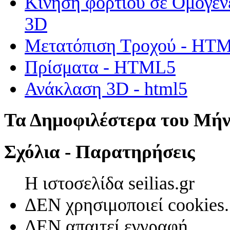
Κίνηση φορτίου σε Ομογεν
3D
Μετατόπιση Τροχού - HT
Πρίσματα - HTML5
Ανάκλαση 3D - html5
Τα Δημοφιλέστερα του Μή
Σχόλια - Παρατηρήσεις
Η ιστοσελίδα seilias.gr
ΔΕΝ χρησιμοποιεί cookies.
ΔΕΝ απαιτεί εγγραφή.