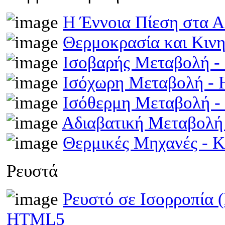
Η Έννοια Πίεση στα 
Θερμοκρασία και Κινη
Ισοβαρής Μεταβολή 
Ισόχωρη Μεταβολή -
Ισόθερμη Μεταβολή 
Αδιαβατική Μεταβολ
Θερμικές Μηχανές - 
Ρευστά
Ρευστό σε Ισορροπία 
HTML5