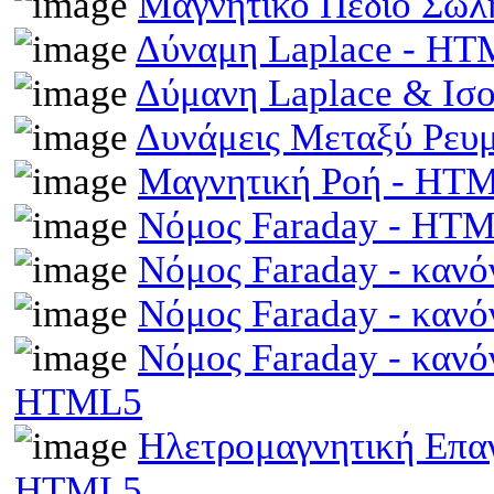
Μαγνητικό Πεδίο Σωλ
Δύναμη Laplace - H
Δύμανη Laplace & Ισ
Δυνάμεις Μεταξύ Ρευ
Μαγνητική Ροή - HT
Νόμος Faraday - HT
Νόμος Faraday - κανό
Νόμος Faraday - κανό
Νόμος Faraday - κανό
HTML5
Ηλετρομαγνητική Επαγω
HTML5