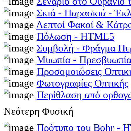
Σενάριο στο Ουράνιο 
Σκιά - Παρασκιά - Έκ
Λεπτοί Φακοί & Κάτρ
Πόλωση - HTML5
Συμβολή - Φράγμα Π
Μυωπία - Πρεσβυωπί
Προσομοιώσεις Οπτι
Φωτογραφίες Οπτικής
Περίθλαση από ορθογ
Νεότερη Φυσική
Πρότυπο του Bohr -