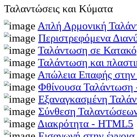
Ταλαντώσεις και Κύματα
Απλή Αρμονική Ταλά
Περιστρεφόμενα Διαν
Ταλάντωση σε Κατακό
Ταλάντωση και πλαστ
Απώλεια Επαφής στην
Φθίνουσα Ταλάντωση
Εξαναγκασμένη Ταλά
Σύνθεση Ταλαντώσεω
Διακρότητα - HTML5
Εισαγωγή στην έννοι