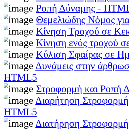
Ροπή Δύναμης - HTM
Θεμελιώδης Νόμος γι
Κίνηση Τροχού σε Κε
Κίνηση ενός τροχού σ
Κύλιση Σφαίρας σε Η
Δυνάμεις στην άρθρωσ
HTML5
Στροφορμή και Ροπή 
Διαρήτηση Στροφορμής
HTML5
Διατήρηση Στροφορμή