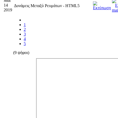
Μαΐ
14
Δυνάμεις Μεταξύ Ρευμάτων - HTML5
2019
1
2
3
4
5
(9 ψήφοι)