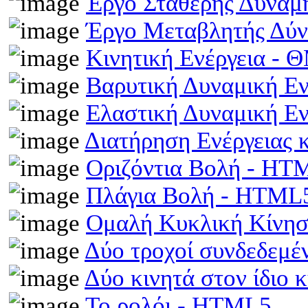
Έργο Σταθερής Δύναμ
Έργο Μεταβλητής Δύ
Κινητική Ενέργεια -
Βαρυτική Δυναμική Ε
Ελαστική Δυναμική Ε
Διατήρηση Ενέργειας
Οριζόντια Βολή - HT
Πλάγια Βολή - HTML
Ομαλή Κυκλική Κίνη
Δύο τροχοί συνδεδεμέ
Δύο κινητά στον ίδιο
Το ρολόι - HTML5