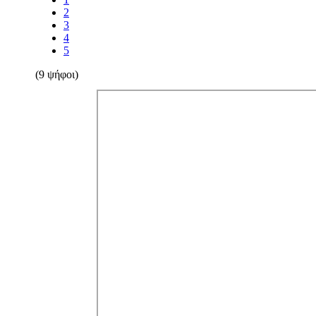
2
3
4
5
(9 ψήφοι)