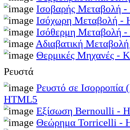
Ισοβαρής Μεταβολή 
Ισόχωρη Μεταβολή -
Ισόθερμη Μεταβολή 
Αδιαβατική Μεταβολ
Θερμικές Μηχανές - 
Ρευστά
Ρευστό σε Ισορροπία 
HTML5
Εξίσωση Bernoulli -
Θεώρημα Torricelli 