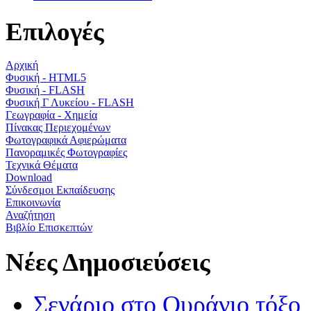
Επιλογές
Αρχική
Φυσική - HTML5
Φυσική - FLASH
Φυσική Γ Λυκείου - FLASH
Γεωγραφία - Χημεία
Πίνακας Περιεχομένων
Φωτογραφικά Αφιερώματα
Πανοραμικές Φωτογραφίες
Τεχνικά Θέματα
Download
Σύνδεσμοι Εκπαίδευσης
Επικοινωνία
Αναζήτηση
Βιβλίο Επισκεπτών
Νέες Δημοσιεύσεις
Σενάριο στο Ουράνιο τόξο