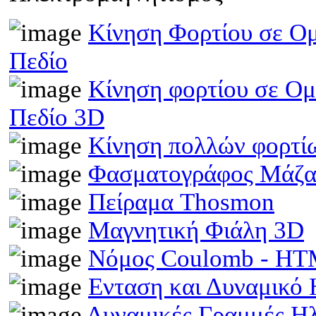
Κίνηση Φορτίου σε Ομ
Πεδίο
Κίνηση φορτίου σε Ομ
Πεδίο 3D
Κίνηση πολλών φορτίω
Φασματογράφος Μάζα
Πείραμα Thosmon
Μαγνητική Φιάλη 3D
Νόμος Coulomb - H
Ενταση και Δυναμικό
Δυναμικές Γραμμές Η