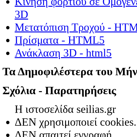
Κίνηση φορτίου σε Ομογεν
3D
Μετατόπιση Τροχού - HT
Πρίσματα - HTML5
Ανάκλαση 3D - html5
Τα Δημοφιλέστερα του Μή
Σχόλια - Παρατηρήσεις
Η ιστοσελίδα seilias.gr
ΔΕΝ χρησιμοποιεί cookies.
ΔΕΝ απαιτεί εγγραφή.