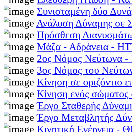
Συνισταμένη δύο Δυν
Ανάλυση Δύναμης σε 
Πρόσθεση Διανυσμάτω
Μάζα - Αδράνεια - H
2ος Νόμος Νεύτωνα 
3ος Νόμος του Νεύτ
Κίνηση σε οριζόντιο 
Κίνηση ενός σώματος 
Έργο Σταθερής Δύναμ
Έργο Μεταβλητής Δύ
Κινητική Ενέργεια -