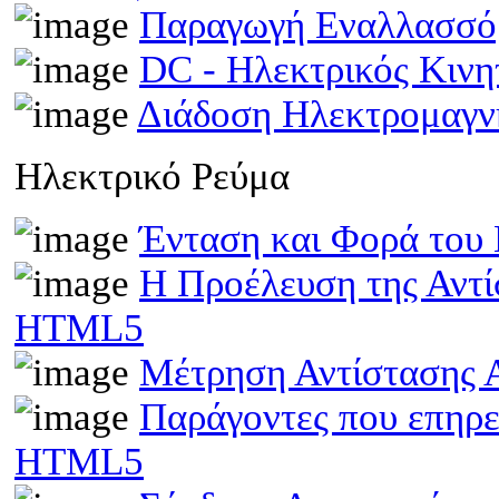
Παραγωγή Εναλλασσό
DC - Ηλεκτρικός Κιν
Διάδοση Ηλεκτρομαγν
Ηλεκτρικό Ρεύμα
Ένταση και Φορά του
Η Προέλευση της Αντί
HTML5
Μέτρηση Αντίστασης 
Παράγοντες που επηρε
HTML5