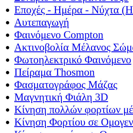
Εποχές - Ημέρα - Νύχτα 
Αυτεπαγωγή
Φαινόμενο Compton
Ακτινοβολία Μέλανος Σώμ
Φωτοηλεκτρικό Φαινόμενο
Πείραμα Thosmon
Φασματογράφος Μάζας
Μαγνητική Φιάλη 3D
Κίνηση πολλών φορτίων μέ
Κίνηση Φορτίου σε Ομογεν