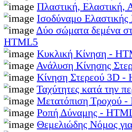
Πλαστική, Ελαστική,
Ισοδύναμο Ελαστικής
Δύο σώματα δεμένα στα
HTML5
Κυκλική Κίνηση - H
Ανάλυση Κίνησης Στε
Κίνηση Στερεού 3D 
Ταχύτητες κατά την π
Μετατόπιση Τροχού 
Ροπή Δύναμης - HTM
Θεμελιώδης Νόμος γι