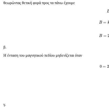
θεωρώντας θετική φορά προς τα πάνω έχουμε
B
=
k
=
B
B
=
B
β.
Η ένταση του μαγνητικού πεδίου μηδενίζεται όταν
0
0
=
2
γ.