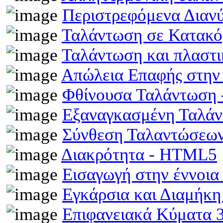
Περιστρεφόμενα Διαν
Ταλάντωση σε Κατακό
Ταλάντωση και πλαστ
Απώλεια Επαφής στην
Φθίνουσα Ταλάντωση
Εξαναγκασμένη Ταλά
Σύνθεση Ταλαντώσεω
Διακρότητα - HTML5
Εισαγωγή στην έννοι
Εγκάρσια και Διαμήκ
Επιφανειακά Κύματα