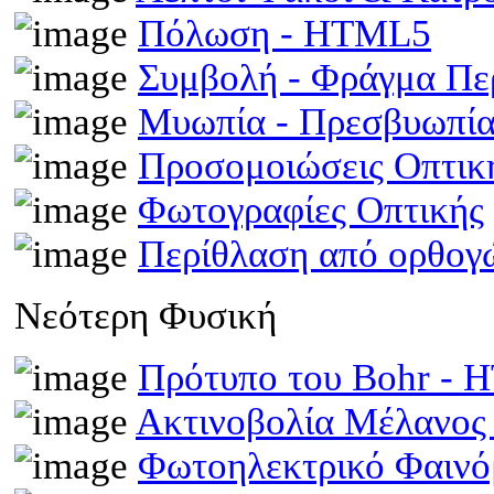
Πόλωση - HTML5
Συμβολή - Φράγμα Π
Μυωπία - Πρεσβυωπί
Προσομοιώσεις Οπτι
Φωτογραφίες Οπτικής
Περίθλαση από ορθογ
Νεότερη Φυσική
Πρότυπο του Bohr -
Ακτινοβολία Μέλανος
Φωτοηλεκτρικό Φαινό