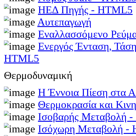
ΗΕΔ Πηγής - HTML5
Αυτεπαγωγή
Εναλλασσόμενο Ρεύμ
Ενεργός Ένταση, Τάσ
HTML5
Θερμοδυναμική
Η Έννοια Πίεση στα 
Θερμοκρασία και Κινη
Ισοβαρής Μεταβολή 
Ισόχωρη Μεταβολή -