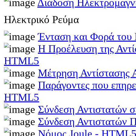
Διάδοση Ηλεκτρομαγν
Ηλεκτρικό Ρεύμα
Ένταση και Φορά του
Η Προέλευση της Αντί
HTML5
Μέτρηση Αντίστασης 
Παράγοντες που επηρε
HTML5
Σύνδεση Αντιστατών 
Σύνδεση Αντιστατών
Νόμος Joule - HTML