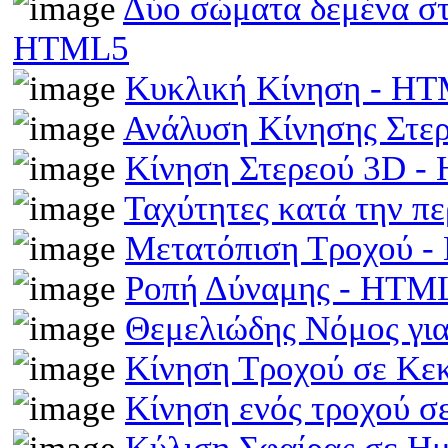
Δύο σώματα δεμένα στα
HTML5
Κυκλική Κίνηση - H
Ανάλυση Κίνησης Στε
Κίνηση Στερεού 3D 
Ταχύτητες κατά την π
Μετατόπιση Τροχού 
Ροπή Δύναμης - HTM
Θεμελιώδης Νόμος γι
Κίνηση Τροχού σε Κε
Κίνηση ενός τροχού σ