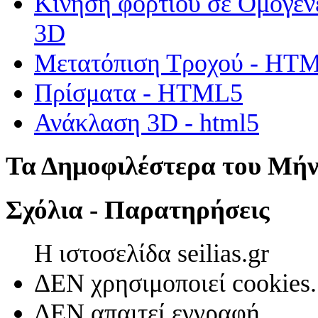
Κίνηση φορτίου σε Ομογεν
3D
Μετατόπιση Τροχού - HT
Πρίσματα - HTML5
Ανάκλαση 3D - html5
Τα Δημοφιλέστερα του Μή
Σχόλια - Παρατηρήσεις
Η ιστοσελίδα seilias.gr
ΔΕΝ χρησιμοποιεί cookies.
ΔΕΝ απαιτεί εγγραφή.