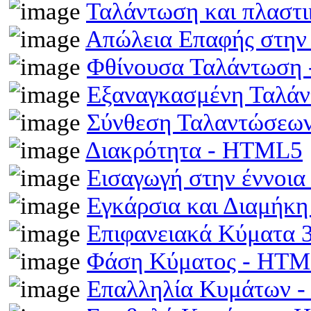
Ταλάντωση και πλαστ
Απώλεια Επαφής στην
Φθίνουσα Ταλάντωση
Εξαναγκασμένη Ταλά
Σύνθεση Ταλαντώσεω
Διακρότητα - HTML5
Εισαγωγή στην έννοι
Εγκάρσια και Διαμήκ
Επιφανειακά Κύματα
Φάση Κύματος - HT
Επαλληλία Κυμάτων 