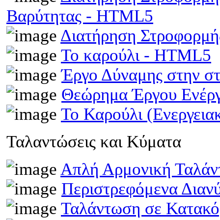
Βαρύτητας - HTML5
Διατήρηση Στροφορμ
Το καρούλι - HTML5
Έργο Δύναμης στην σ
Θεώρημα Έργου Ενέρ
Το Καρούλι (Ενεργει
Ταλαντώσεις και Κύματα
Απλή Αρμονική Ταλά
Περιστρεφόμενα Διαν
Ταλάντωση σε Κατακό