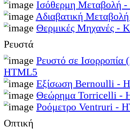
Ισόθερμη Μεταβολή 
Αδιαβατική Μεταβολ
Θερμικές Μηχανές - 
Ρευστά
Ρευστό σε Ισορροπία 
HTML5
Εξίσωση Bernoulli -
Θεώρημα Torricelli 
Ροόμετρο Ventruri -
Οπτική