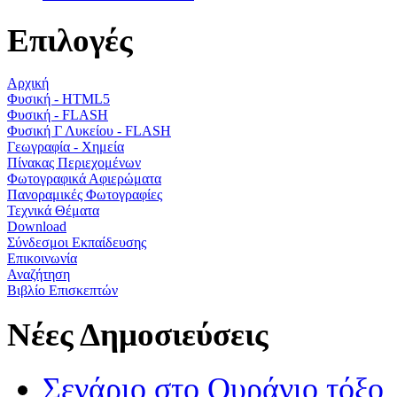
Επιλογές
Αρχική
Φυσική - HTML5
Φυσική - FLASH
Φυσική Γ Λυκείου - FLASH
Γεωγραφία - Χημεία
Πίνακας Περιεχομένων
Φωτογραφικά Αφιερώματα
Πανοραμικές Φωτογραφίες
Τεχνικά Θέματα
Download
Σύνδεσμοι Εκπαίδευσης
Επικοινωνία
Αναζήτηση
Βιβλίο Επισκεπτών
Νέες Δημοσιεύσεις
Σενάριο στο Ουράνιο τόξο