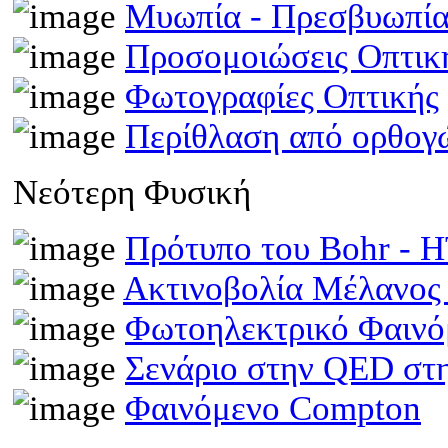
Μυωπία - Πρεσβυωπί
Προσομοιώσεις Οπτι
Φωτογραφίες Οπτικής
Περίθλαση από ορθογ
Νεότερη Φυσική
Πρότυπο του Bohr -
Ακτινοβολία Μέλανος
Φωτοηλεκτρικό Φαινό
Σενάριο στην QED στη
Φαινόμενο Compton