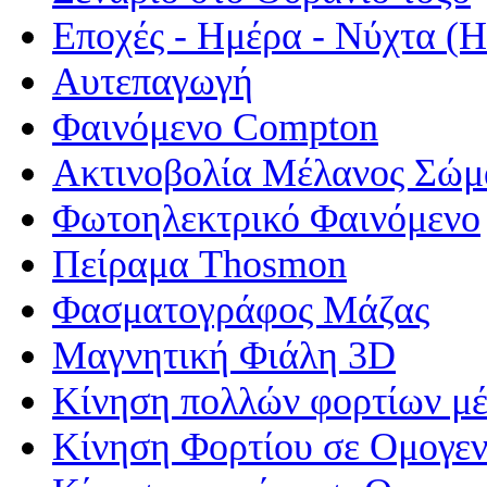
Εποχές - Ημέρα - Νύχτα 
Αυτεπαγωγή
Φαινόμενο Compton
Ακτινοβολία Μέλανος Σώμ
Φωτοηλεκτρικό Φαινόμενο
Πείραμα Thosmon
Φασματογράφος Μάζας
Μαγνητική Φιάλη 3D
Κίνηση πολλών φορτίων μέ
Κίνηση Φορτίου σε Ομογεν