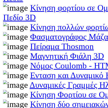
Κίνηση φορτίου σε Ομ
Πεδίο 3D
Κίνηση πολλών φορτίω
Φασματογράφος Μάζα
Πείραμα Thosmon
Μαγνητική Φιάλη 3D
Νόμος Coulomb - H
Ενταση και Δυναμικό
Δυναμικές Γραμμές Η
Κίνηση Φορτίου σε Ο
Κίνηση δύο σημειακώ