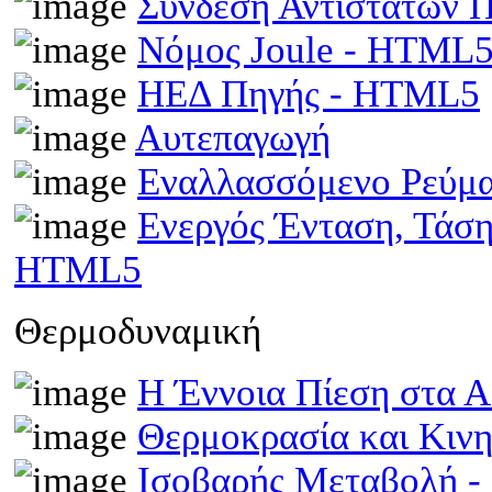
Σύνδεση Αντιστατών
Νόμος Joule - HTML
ΗΕΔ Πηγής - HTML5
Αυτεπαγωγή
Εναλλασσόμενο Ρεύμ
Ενεργός Ένταση, Τάσ
HTML5
Θερμοδυναμική
Η Έννοια Πίεση στα 
Θερμοκρασία και Κινη
Ισοβαρής Μεταβολή 