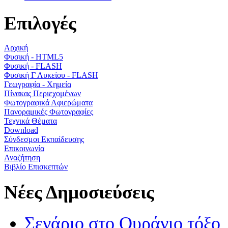
Επιλογές
Αρχική
Φυσική - HTML5
Φυσική - FLASH
Φυσική Γ Λυκείου - FLASH
Γεωγραφία - Χημεία
Πίνακας Περιεχομένων
Φωτογραφικά Αφιερώματα
Πανοραμικές Φωτογραφίες
Τεχνικά Θέματα
Download
Σύνδεσμοι Εκπαίδευσης
Επικοινωνία
Αναζήτηση
Βιβλίο Επισκεπτών
Νέες Δημοσιεύσεις
Σενάριο στο Ουράνιο τόξο