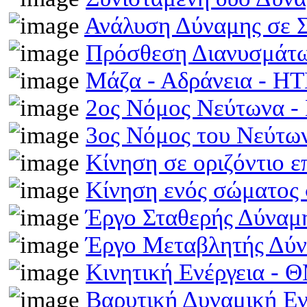
Ανάλυση Δύναμης σε 
Πρόσθεση Διανυσμάτω
Μάζα - Αδράνεια - H
2ος Νόμος Νεύτωνα 
3ος Νόμος του Νεύτ
Κίνηση σε οριζόντιο 
Κίνηση ενός σώματος 
Έργο Σταθερής Δύναμ
Έργο Μεταβλητής Δύ
Κινητική Ενέργεια -
Βαρυτική Δυναμική Ε