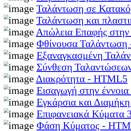
Ταλάντωση σε Κατακό
Ταλάντωση και πλαστ
Απώλεια Επαφής στην
Φθίνουσα Ταλάντωση
Εξαναγκασμένη Ταλά
Σύνθεση Ταλαντώσεω
Διακρότητα - HTML5
Εισαγωγή στην έννοι
Εγκάρσια και Διαμήκ
Επιφανειακά Κύματα
Φάση Κύματος - HT