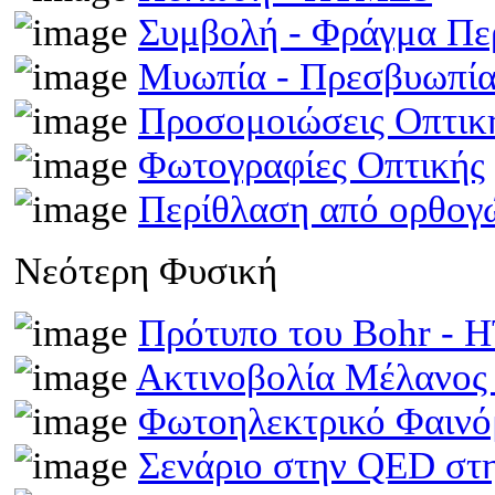
Συμβολή - Φράγμα Π
Μυωπία - Πρεσβυωπί
Προσομοιώσεις Οπτι
Φωτογραφίες Οπτικής
Περίθλαση από ορθογ
Νεότερη Φυσική
Πρότυπο του Bohr -
Ακτινοβολία Μέλανος
Φωτοηλεκτρικό Φαινό
Σενάριο στην QED στη