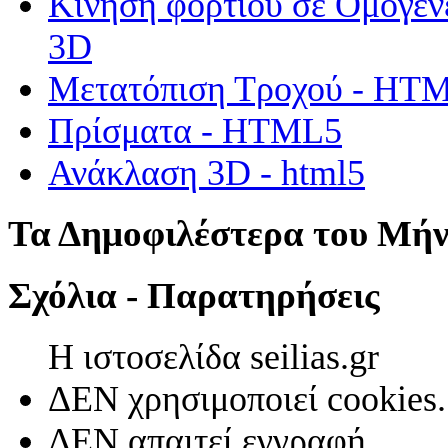
Κίνηση φορτίου σε Ομογεν
3D
Μετατόπιση Τροχού - HT
Πρίσματα - HTML5
Ανάκλαση 3D - html5
Τα Δημοφιλέστερα του Μή
Σχόλια - Παρατηρήσεις
Η ιστοσελίδα seilias.gr
ΔΕΝ χρησιμοποιεί cookies.
ΔΕΝ απαιτεί εγγραφή.