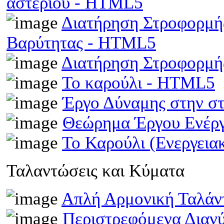
αστεριού - HTML5
Διατήρηση Στροφορμής
Βαρύτητας - HTML5
Διατήρηση Στροφορμ
Το καρούλι - HTML5
Έργο Δύναμης στην σ
Θεώρημα Έργου Ενέρ
Το Καρούλι (Ενεργει
Ταλαντώσεις και Κύματα
Απλή Αρμονική Ταλά
Περιστρεφόμενα Διαν