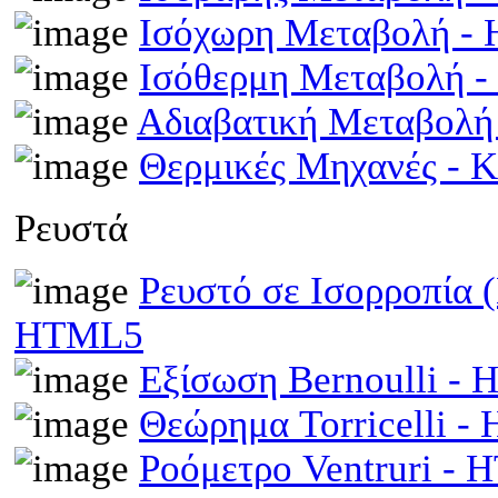
Ισόχωρη Μεταβολή -
Ισόθερμη Μεταβολή 
Αδιαβατική Μεταβολ
Θερμικές Μηχανές - 
Ρευστά
Ρευστό σε Ισορροπία 
HTML5
Εξίσωση Bernoulli -
Θεώρημα Torricelli 
Ροόμετρο Ventruri -