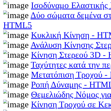
Ισοδύναμο Ελαστικής
Δύο σώματα δεμένα στα
HTML5
Κυκλική Κίνηση - H
Ανάλυση Κίνησης Στε
Κίνηση Στερεού 3D 
Ταχύτητες κατά την π
Μετατόπιση Τροχού 
Ροπή Δύναμης - HTM
Θεμελιώδης Νόμος γι
Κίνηση Τροχού σε Κε