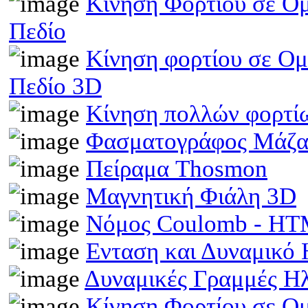
Κίνηση Φορτίου σε Ομ
Πεδίο
Κίνηση φορτίου σε Ομ
Πεδίο 3D
Κίνηση πολλών φορτίω
Φασματογράφος Μάζα
Πείραμα Thosmon
Μαγνητική Φιάλη 3D
Νόμος Coulomb - H
Ενταση και Δυναμικό
Δυναμικές Γραμμές Η
Κίνηση Φορτίου σε Ο