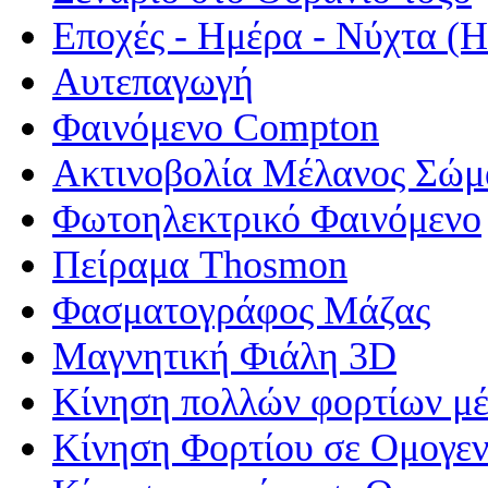
Εποχές - Ημέρα - Νύχτα 
Αυτεπαγωγή
Φαινόμενο Compton
Ακτινοβολία Μέλανος Σώμ
Φωτοηλεκτρικό Φαινόμενο
Πείραμα Thosmon
Φασματογράφος Μάζας
Μαγνητική Φιάλη 3D
Κίνηση πολλών φορτίων μέ
Κίνηση Φορτίου σε Ομογεν