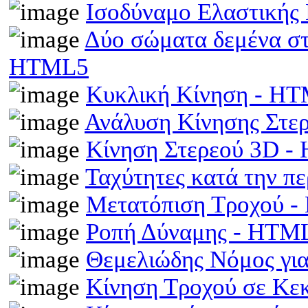
Ισοδύναμο Ελαστικής
Δύο σώματα δεμένα στα
HTML5
Κυκλική Κίνηση - H
Ανάλυση Κίνησης Στε
Κίνηση Στερεού 3D 
Ταχύτητες κατά την π
Μετατόπιση Τροχού 
Ροπή Δύναμης - HTM
Θεμελιώδης Νόμος γι
Κίνηση Τροχού σε Κε