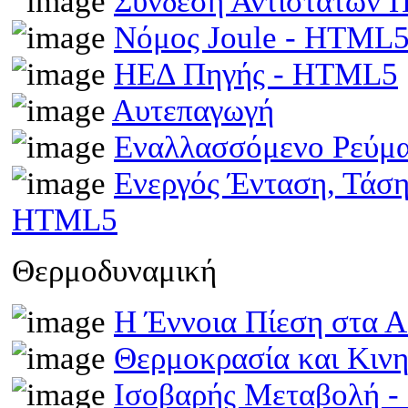
Σύνδεση Αντιστατών
Νόμος Joule - HTML
ΗΕΔ Πηγής - HTML5
Αυτεπαγωγή
Εναλλασσόμενο Ρεύμ
Ενεργός Ένταση, Τάσ
HTML5
Θερμοδυναμική
Η Έννοια Πίεση στα 
Θερμοκρασία και Κινη
Ισοβαρής Μεταβολή 