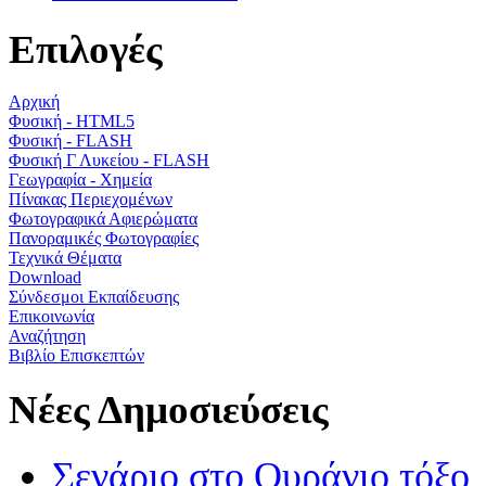
Επιλογές
Αρχική
Φυσική - HTML5
Φυσική - FLASH
Φυσική Γ Λυκείου - FLASH
Γεωγραφία - Χημεία
Πίνακας Περιεχομένων
Φωτογραφικά Αφιερώματα
Πανοραμικές Φωτογραφίες
Τεχνικά Θέματα
Download
Σύνδεσμοι Εκπαίδευσης
Επικοινωνία
Αναζήτηση
Βιβλίο Επισκεπτών
Νέες Δημοσιεύσεις
Σενάριο στο Ουράνιο τόξο