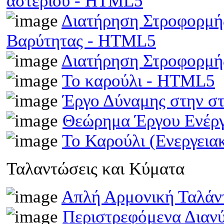
αστεριού - HTML5
Διατήρηση Στροφορμής
Βαρύτητας - HTML5
Διατήρηση Στροφορμ
Το καρούλι - HTML5
Έργο Δύναμης στην σ
Θεώρημα Έργου Ενέρ
Το Καρούλι (Ενεργει
Ταλαντώσεις και Κύματα
Απλή Αρμονική Ταλά
Περιστρεφόμενα Διαν