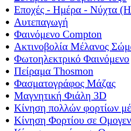
Εποχές - Ημέρα - Νύχτα 
Αυτεπαγωγή
Φαινόμενο Compton
Ακτινοβολία Μέλανος Σώμ
Φωτοηλεκτρικό Φαινόμενο
Πείραμα Thosmon
Φασματογράφος Μάζας
Μαγνητική Φιάλη 3D
Κίνηση πολλών φορτίων μέ
Κίνηση Φορτίου σε Ομογεν