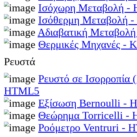
Ισόχωρη Μεταβολή -
Ισόθερμη Μεταβολή 
Αδιαβατική Μεταβολ
Θερμικές Μηχανές - 
Ρευστά
Ρευστό σε Ισορροπία 
HTML5
Εξίσωση Bernoulli -
Θεώρημα Torricelli 
Ροόμετρο Ventruri -