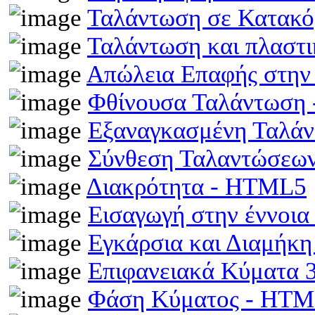
Ταλάντωση σε Κατακό
Ταλάντωση και πλαστ
Απώλεια Επαφής στην
Φθίνουσα Ταλάντωση
Εξαναγκασμένη Ταλά
Σύνθεση Ταλαντώσεω
Διακρότητα - HTML5
Εισαγωγή στην έννοι
Εγκάρσια και Διαμήκ
Επιφανειακά Κύματα
Φάση Κύματος - HT