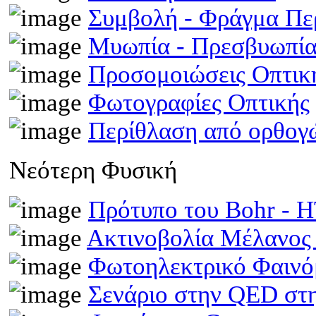
Συμβολή - Φράγμα Π
Μυωπία - Πρεσβυωπί
Προσομοιώσεις Οπτι
Φωτογραφίες Οπτικής
Περίθλαση από ορθογ
Νεότερη Φυσική
Πρότυπο του Bohr -
Ακτινοβολία Μέλανος
Φωτοηλεκτρικό Φαινό
Σενάριο στην QED στη