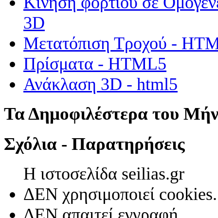
Κίνηση φορτίου σε Ομογεν
3D
Μετατόπιση Τροχού - HT
Πρίσματα - HTML5
Ανάκλαση 3D - html5
Τα Δημοφιλέστερα του Μή
Σχόλια - Παρατηρήσεις
Η ιστοσελίδα seilias.gr
ΔΕΝ χρησιμοποιεί cookies.
ΔΕΝ απαιτεί εγγραφή.