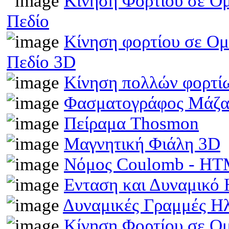
Κίνηση Φορτίου σε Ομ
Πεδίο
Κίνηση φορτίου σε Ομ
Πεδίο 3D
Κίνηση πολλών φορτίω
Φασματογράφος Μάζα
Πείραμα Thosmon
Μαγνητική Φιάλη 3D
Νόμος Coulomb - H
Ενταση και Δυναμικό
Δυναμικές Γραμμές Η
Κίνηση Φορτίου σε Ο