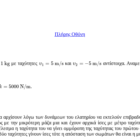
Πλήρης Οθόνη
υ
1
=
5
m
/
s
υ
2
=
−
5
m
/
s
k
g
1
k
g
=
5
m
/
s
=
−
5
m
/
s
με ταχύτητες
και
αντίστοιχα. Αναμε
υ
υ
1
2
k
=
5000
N
/
m
=
5000
N
/
m
.
k
α αρχίσουν λόγω των δυνάμεων του ελατηρίου να εκτελούν επιβραδυ
 με την μικρότερη μάζα μια και έχουν αρχικά ίσες με μέτρο ταχύτ
έλεσμα η ταχύτητα του να γίνει ομμόροπη της ταχύτητας του πρώτου
δύο ταχύτητες γίνουν ίσες τότε η απόσταση των σωμάτων θα είναι η μ