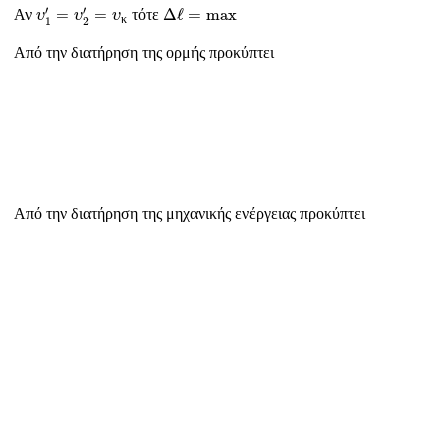
Δ
ℓ
=
m
a
x
υ
1
′
=
υ
2
′
=
υ
κ
′
′
=
=
Δ
ℓ
=
m
a
x
Αν
τότε
υ
υ
υ
κ
1
2
Από την διατήρηση της ορμής προκύπτει
Από την διατήρηση της μηχανικής ενέργειας προκύπτει