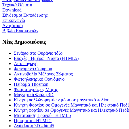
Τεχνικά Θέματα
Download
Σύνδεσμοι Εκπαίδευσης
Επικοινωνία
Αναζήτηση
Βιβλίο Επισκεπτών
Νέες Δημοσιεύσεις
Σενάριο στο Ουράνιο τόξο
Εποχές - Ημέρα - Νύχτα (HTML5)
Αυτεπαγωγή
Φαινόμενο Compton
Ακτινοβολία Μέλανος Σώματος
Φωτοηλεκτρικό Φαινόμενο
Πείραμα Thosmon
Φασματογράφος Μάζας
Μαγνητική Φιάλη 3D
Κίνηση πολλών φορτίων μέσα σε μαγνητικό πεδίου
Κίνηση Φορτίου σε Ομογενές Μαγνητικό και Ηλεκτρικό Πεδί
Κίνηση φορτίου σε Ομογενές Μαγνητικό και Ηλεκτρικό Πεδί
Μετατόπιση Τροχού - HTML5
Πρίσματα - HTML5
Ανάκλαση 3D - html5