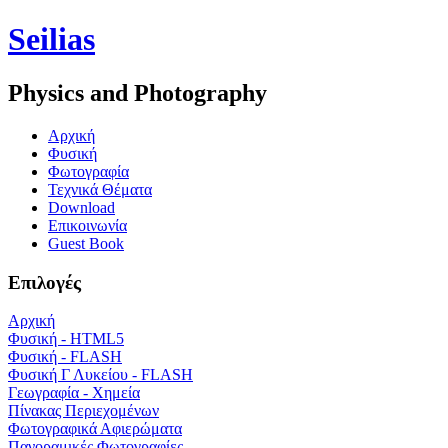
Seilias
Physics and Photography
Aρχική
Φυσική
Φωτογραφία
Τεχνικά Θέματα
Download
Επικοινωνία
Guest Book
Επιλογές
Αρχική
Φυσική - HTML5
Φυσική - FLASH
Φυσική Γ Λυκείου - FLASH
Γεωγραφία - Χημεία
Πίνακας Περιεχομένων
Φωτογραφικά Αφιερώματα
Πανοραμικές Φωτογραφίες