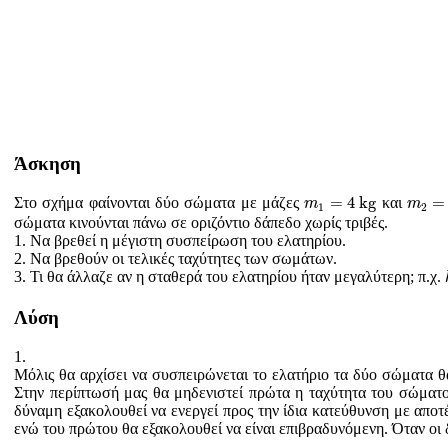
Άσκηση
m
1
=
4
k
g
m
2
=
1
=
4
k
g
=
Στο σχήμα φαίνονται δύο σώματα με μάζες
και
m
m
1
2
σώματα κινούνται πάνω σε οριζόντιο δάπεδο χωρίς τριβές.
1. Να βρεθεί η μέγιστη συσπείρωση του ελατηρίου.
2. Να βρεθούν οι τελικές ταχύτητες των σωμάτων.
3. Τι θα άλλαζε αν η σταθερά του ελατηρίου ήταν μεγαλύτερη; π.χ.
Λύση
1.
Μόλις θα αρχίσει να συσπειρώνεται το ελατήριο τα δύο σώματα θ
Στην περίπτωσή μας θα μηδενιστεί πρώτα η ταχύτητα του σώματος
δύναμη εξακολουθεί να ενεργεί προς την ίδια κατεύθυνση με αποτ
ενώ του πρώτου θα εξακολουθεί να είναι επιβραδυνόμενη. Όταν οι 