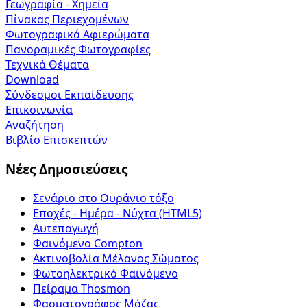
Γεωγραφία - Χημεία
Πίνακας Περιεχομένων
Φωτογραφικά Αφιερώματα
Πανοραμικές Φωτογραφίες
Τεχνικά Θέματα
Download
Σύνδεσμοι Εκπαίδευσης
Επικοινωνία
Αναζήτηση
Βιβλίο Επισκεπτών
Νέες Δημοσιεύσεις
Σενάριο στο Ουράνιο τόξο
Εποχές - Ημέρα - Νύχτα (HTML5)
Αυτεπαγωγή
Φαινόμενο Compton
Ακτινοβολία Μέλανος Σώματος
Φωτοηλεκτρικό Φαινόμενο
Πείραμα Thosmon
Φασματογράφος Μάζας