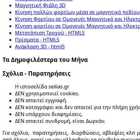
Μαγνητική Φιάλη 3D
Κίνηση πολλών φορτίων μέσα σε μαγνητικό πεδίου
Κίνηση Φορτίου σε Ομογενές Μαγνητικό και Ηλεκτ
Κίνηση φορτίου σε Ομογενές Μαγνητικό και Ηλεκτ
Μετατόπιση Τροχού - HTML5
Πρίσματα - HTML5
Ανάκλαση 3D - html5
Τα Δημοφιλέστερα του Μήνα
Σχόλια - Παρατηρήσεις
Η ιστοσελίδα seilias.gr
ΔΕΝ χρησιμοποιεί cookies.
ΔΕΝ απαιτεί εγγραφή.
ΔΕΝ καταγράφει και δεν απαιτεί για την πλήρη χρ
ΔΕΝ υπάρχουν διαφημίσεις.
ΔΕΝ απαιτεί συνδρομή, είναι Δωρεάν.
Για σχόλια, παρατηρήσεις, διορθώσεις, αβλεψίες κλπ 
από όλους, αρκεί να μην αλλαχθούν τα σύμβολα πνευματ