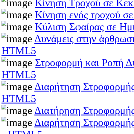
Κίνηση Τροχού σε Κεκ
Κίνηση ενός τροχού σε
Κύλιση Σφαίρας σε Ημ
Δυνάμεις στην άρθρωση
HTML5
Στροφορμή και Ροπή Δ
HTML5
Διαρήτηση Στροφορμής
HTML5
Διατήρηση Στροφορμή
Διαρήτηση Στροφορμής