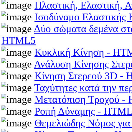
Πλαστική, Ελαστική, 
Ισοδύναμο Ελαστικής
Δύο σώματα δεμένα στα
HTML5
Κυκλική Κίνηση - HT
Ανάλυση Κίνησης Στε
Κίνηση Στερεού 3D -
Ταχύτητες κατά την π
Μετατόπιση Τροχού -
Ροπή Δύναμης - HTM
Θεμελιώδης Νόμος για