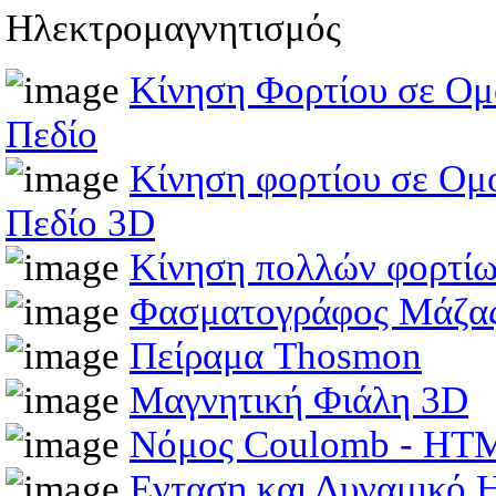
Ηλεκτρομαγνητισμός
Κίνηση Φορτίου σε Ομ
Πεδίο
Κίνηση φορτίου σε Ομ
Πεδίο 3D
Κίνηση πολλών φορτίω
Φασματογράφος Μάζα
Πείραμα Thosmon
Μαγνητική Φιάλη 3D
Νόμος Coulomb - HT
Ενταση και Δυναμικό 