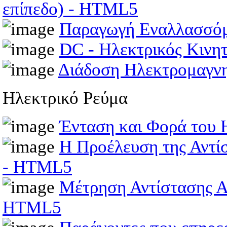
επίπεδο) - HTML5
Παραγωγή Εναλλασσό
DC - Ηλεκτρικός Κινη
Διάδοση Ηλεκτρομαγν
Ηλεκτρικό Ρεύμα
Ένταση και Φορά του 
Η Προέλευση της Αντί
- HTML5
Μέτρηση Αντίστασης Α
HTML5