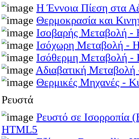
Η Έννοια Πίεση στα Α
Θερμοκρασία και Κινη
Ισοβαρής Μεταβολή 
Ισόχωρη Μεταβολή -
Ισόθερμη Μεταβολή 
Αδιαβατική Μεταβολή
Θερμικές Μηχανές - Κ
Ρευστά
Ρευστό σε Ισορροπία (
HTML5