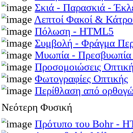
Σκιά - Παρασκιά - Έκ
Λεπτοί Φακοί & Κάτρ
Πόλωση - HTML5
Συμβολή - Φράγμα Πε
Μυωπία - Πρεσβυωπί
Προσομοιώσεις Οπτικ
Φωτογραφίες Οπτικής
Περίθλαση από ορθογώ
Νεότερη Φυσική
Πρότυπο του Bohr - 