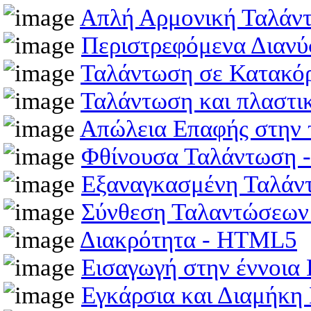
Απλή Αρμονική Ταλάν
Περιστρεφόμενα Διαν
Ταλάντωση σε Κατακό
Ταλάντωση και πλαστ
Απώλεια Επαφής στην
Φθίνουσα Ταλάντωση
Εξαναγκασμένη Ταλά
Σύνθεση Ταλαντώσεω
Διακρότητα - HTML5
Εισαγωγή στην έννοι
Εγκάρσια και Διαμήκ