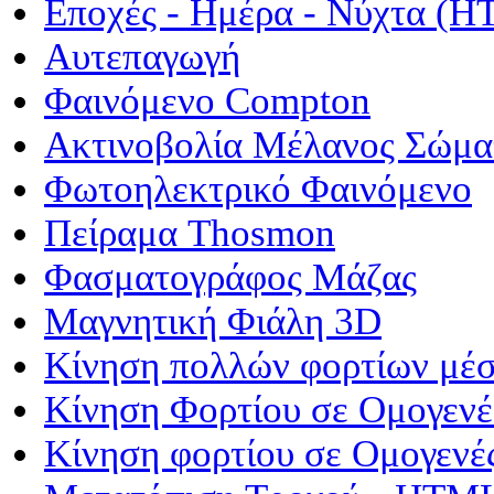
Εποχές - Ημέρα - Νύχτα (
Αυτεπαγωγή
Φαινόμενο Compton
Ακτινοβολία Μέλανος Σώμα
Φωτοηλεκτρικό Φαινόμενο
Πείραμα Thosmon
Φασματογράφος Μάζας
Μαγνητική Φιάλη 3D
Κίνηση πολλών φορτίων μέσ
Κίνηση Φορτίου σε Ομογενέ
Κίνηση φορτίου σε Ομογενέ