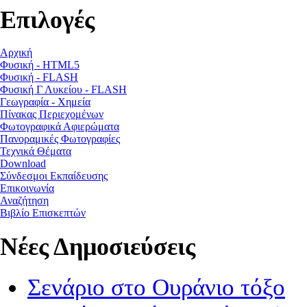
Επιλογές
Αρχική
Φυσική - HTML5
Φυσική - FLASH
Φυσική Γ Λυκείου - FLASH
Γεωγραφία - Χημεία
Πίνακας Περιεχομένων
Φωτογραφικά Αφιερώματα
Πανοραμικές Φωτογραφίες
Τεχνικά Θέματα
Download
Σύνδεσμοι Εκπαίδευσης
Επικοινωνία
Αναζήτηση
Βιβλίο Επισκεπτών
Νέες Δημοσιεύσεις
Σενάριο στο Ουράνιο τόξο