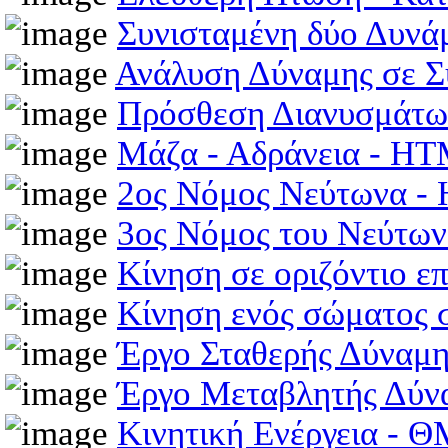
Συνισταμένη δύο Δυν
Ανάλυση Δύναμης σε 
Πρόσθεση Διανυσμάτω
Μάζα - Αδράνεια - H
2ος Νόμος Νεύτωνα 
3ος Νόμος του Νεύτω
Κίνηση σε οριζόντιο 
Κίνηση ενός σώματος 
Έργο Σταθερής Δύναμ
Έργο Μεταβλητής Δύν
Κινητική Ενέργεια -