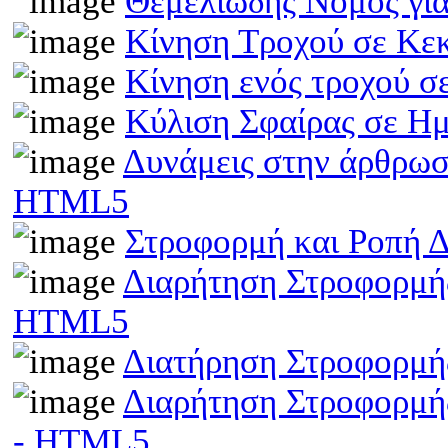
Θεμελιώδης Νόμος γι
Κίνηση Τροχού σε Κε
Κίνηση ενός τροχού σ
Κύλιση Σφαίρας σε Η
Δυνάμεις στην άρθρωσ
HTML5
Στροφορμή και Ροπή 
Διαρήτηση Στροφορμής
HTML5
Διατήρηση Στροφορμή
Διαρήτηση Στροφορμής
- HTML5