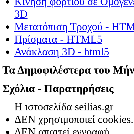
Κίνηση φορτίου σε Ομογεν
3D
Μετατόπιση Τροχού - HT
Πρίσματα - HTML5
Ανάκλαση 3D - html5
Τα Δημοφιλέστερα του Μή
Σχόλια - Παρατηρήσεις
Η ιστοσελίδα seilias.gr
ΔΕΝ χρησιμοποιεί cookies.
ΔΕΝ απαιτεί εγγραφή.