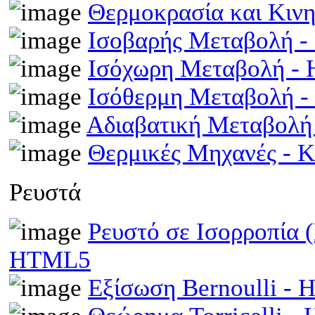
Θερμοκρασία και Κινη
Ισοβαρής Μεταβολή 
Ισόχωρη Μεταβολή -
Ισόθερμη Μεταβολή 
Αδιαβατική Μεταβολ
Θερμικές Μηχανές - 
Ρευστά
Ρευστό σε Ισορροπία 
HTML5
Εξίσωση Bernoulli -