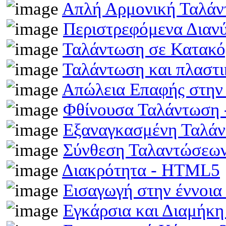
Απλή Αρμονική Ταλά
Περιστρεφόμενα Διαν
Ταλάντωση σε Κατακό
Ταλάντωση και πλαστ
Απώλεια Επαφής στην
Φθίνουσα Ταλάντωση
Εξαναγκασμένη Ταλά
Σύνθεση Ταλαντώσεω
Διακρότητα - HTML5
Εισαγωγή στην έννοι
Εγκάρσια και Διαμήκ