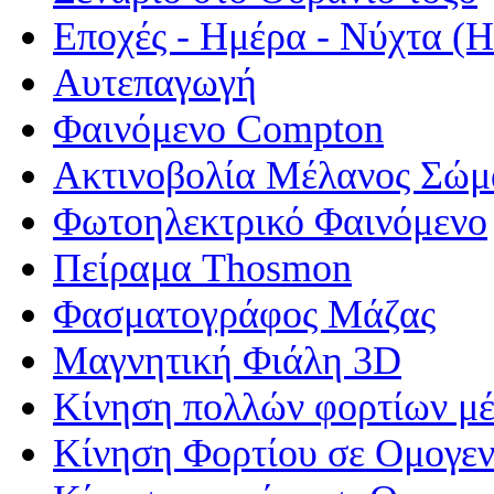
Εποχές - Ημέρα - Νύχτα 
Αυτεπαγωγή
Φαινόμενο Compton
Ακτινοβολία Μέλανος Σώμ
Φωτοηλεκτρικό Φαινόμενο
Πείραμα Thosmon
Φασματογράφος Μάζας
Μαγνητική Φιάλη 3D
Κίνηση πολλών φορτίων μέ
Κίνηση Φορτίου σε Ομογεν