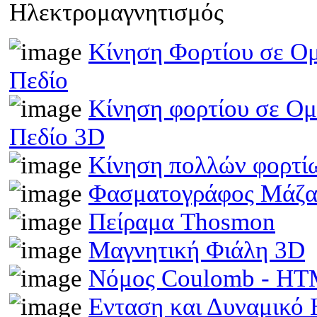
Ηλεκτρομαγνητισμός
Κίνηση Φορτίου σε Ομ
Πεδίο
Κίνηση φορτίου σε Ομ
Πεδίο 3D
Κίνηση πολλών φορτίω
Φασματογράφος Μάζα
Πείραμα Thosmon
Μαγνητική Φιάλη 3D
Νόμος Coulomb - H
Ενταση και Δυναμικό