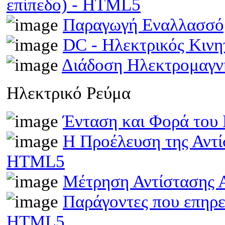
επίπεδο) - HTML5
Παραγωγή Εναλλασσό
DC - Ηλεκτρικός Κιν
Διάδοση Ηλεκτρομαγν
Ηλεκτρικό Ρεύμα
Ένταση και Φορά του
Η Προέλευση της Αντί
HTML5
Μέτρηση Αντίστασης 
Παράγοντες που επηρε
HTML5