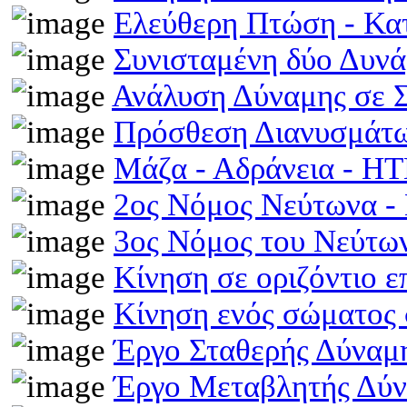
Ελεύθερη Πτώση - Κ
Συνισταμένη δύο Δυν
Ανάλυση Δύναμης σε 
Πρόσθεση Διανυσμάτω
Μάζα - Αδράνεια - H
2ος Νόμος Νεύτωνα 
3ος Νόμος του Νεύτ
Κίνηση σε οριζόντιο 
Κίνηση ενός σώματος 
Έργο Σταθερής Δύναμ
Έργο Μεταβλητής Δύ