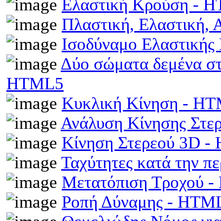
Ελαστική Κρούση - 
Πλαστική, Ελαστική,
Ισοδύναμο Ελαστικής
Δύο σώματα δεμένα στα
HTML5
Κυκλική Κίνηση - H
Ανάλυση Κίνησης Στε
Κίνηση Στερεού 3D 
Ταχύτητες κατά την π
Μετατόπιση Τροχού 
Ροπή Δύναμης - HTM