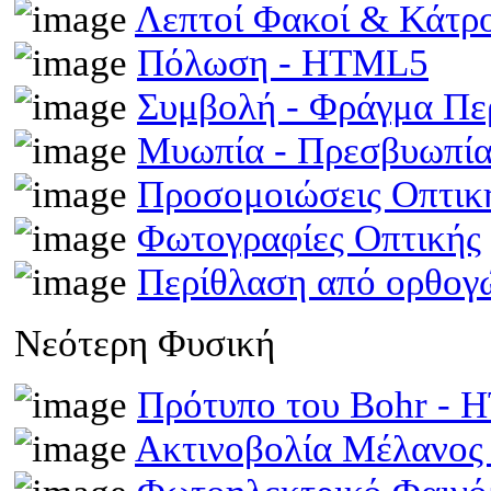
Λεπτοί Φακοί & Κάτρ
Πόλωση - HTML5
Συμβολή - Φράγμα Π
Μυωπία - Πρεσβυωπί
Προσομοιώσεις Οπτι
Φωτογραφίες Οπτικής
Περίθλαση από ορθογ
Νεότερη Φυσική
Πρότυπο του Bohr -
Ακτινοβολία Μέλανος