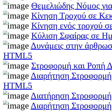
Θεμελιώδης Νόμος γι
Κίνηση Τροχού σε Κε
Κίνηση ενός τροχού σ
Κύλιση Σφαίρας σε Η
Δυνάμεις στην άρθρωσ
HTML5
Στροφορμή και Ροπή 
Διαρήτηση Στροφορμής
HTML5
Διατήρηση Στροφορμή
Διαρήτηση Στροφορμής