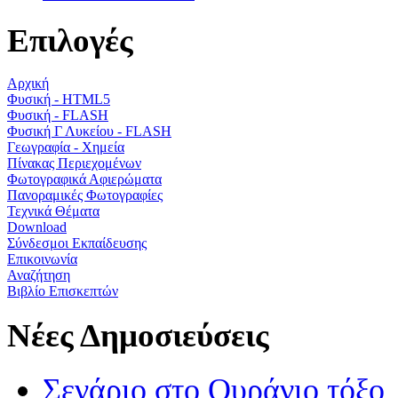
Επιλογές
Αρχική
Φυσική - HTML5
Φυσική - FLASH
Φυσική Γ Λυκείου - FLASH
Γεωγραφία - Χημεία
Πίνακας Περιεχομένων
Φωτογραφικά Αφιερώματα
Πανοραμικές Φωτογραφίες
Τεχνικά Θέματα
Download
Σύνδεσμοι Εκπαίδευσης
Επικοινωνία
Αναζήτηση
Βιβλίο Επισκεπτών
Νέες Δημοσιεύσεις
Σενάριο στο Ουράνιο τόξο