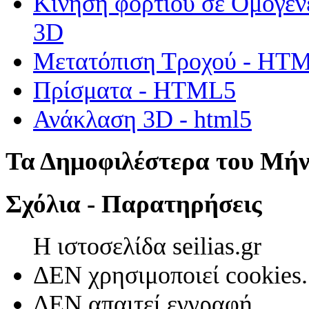
Κίνηση φορτίου σε Ομογεν
3D
Μετατόπιση Τροχού - HT
Πρίσματα - HTML5
Ανάκλαση 3D - html5
Τα Δημοφιλέστερα του Μή
Σχόλια - Παρατηρήσεις
Η ιστοσελίδα seilias.gr
ΔΕΝ χρησιμοποιεί cookies.
ΔΕΝ απαιτεί εγγραφή.