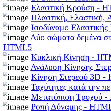
Ελαστική Κρούση - 
Πλαστική, Ελαστική,
Ισοδύναμο Ελαστικής
Δύο σώματα δεμένα στα
HTML5
Κυκλική Κίνηση - H
Ανάλυση Κίνησης Στε
Κίνηση Στερεού 3D 
Ταχύτητες κατά την π
Μετατόπιση Τροχού 
Ροπή Δύναμης - HTM