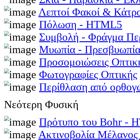
Λεπτοί Φακοί & Κάτρ
Πόλωση - HTML5
Συμβολή - Φράγμα Π
Μυωπία - Πρεσβυωπί
Προσομοιώσεις Οπτι
Φωτογραφίες Οπτικής
Περίθλαση από ορθογ
Νεότερη Φυσική
Πρότυπο του Bohr -
Ακτινοβολία Μέλανος