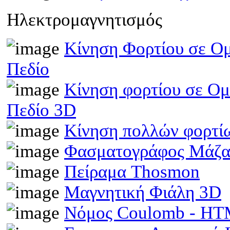
Ηλεκτρομαγνητισμός
Κίνηση Φορτίου σε Ομ
Πεδίο
Κίνηση φορτίου σε Ομ
Πεδίο 3D
Κίνηση πολλών φορτίω
Φασματογράφος Μάζα
Πείραμα Thosmon
Μαγνητική Φιάλη 3D
Νόμος Coulomb - H