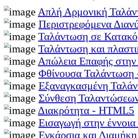
Απλή Αρμονική Ταλά
Περιστρεφόμενα Διαν
Ταλάντωση σε Κατακό
Ταλάντωση και πλαστ
Απώλεια Επαφής στην
Φθίνουσα Ταλάντωση
Εξαναγκασμένη Ταλά
Σύνθεση Ταλαντώσεω
Διακρότητα - HTML5
Εισαγωγή στην έννοι
Εγκάρσια και Διαμήκ