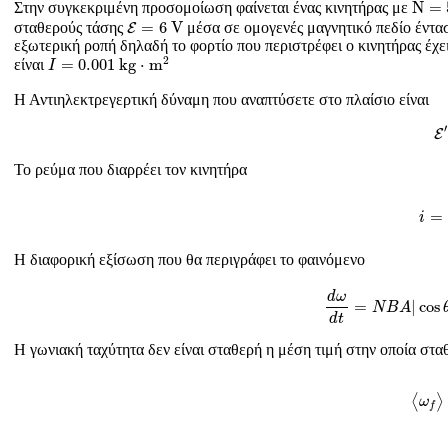
N
=
Στην συγκεκριμένη προσομοίωση φαίνεται ένας κινητήρας με
E
=
6
V
=
6
V
σταθερούς τάσης
μέσα σε ομογενές μαγνητικό πεδίο έντ
E
εξωτερική ροπή δηλαδή το φορτίο που περιστρέφει ο κινητήρας έχ
I
=
0.001
k
g
⋅
m
2
2
=
0.001
k
g
⋅
m
είναι
I
Η Αντιηλεκτρεγερτική δύναμη που αναπτύσετε στο πλαίσιο είναι
′
E
Το ρεύμα που διαρρέει τον κινητήρα
i
=
i
Η διαφορική εξίσωση που θα περιγράφει το φαινόμενο
d
ω
d
t
=
N
B
A
|
co
d
ω
=
|
cos
N
B
A
d
t
Η γωνιακή ταχύτητα δεν είναι σταθερή η μέση τιμή στην οποία σταθ
⟨
ω
f
⟩
=
⟨
⟩
ω
f