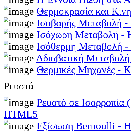
Θερμοκρασία και Κινη
Ισοβαρής Μεταβολή 
Ισόχωρη Μεταβολή -
Ισόθερμη Μεταβολή 
Αδιαβατική Μεταβολ
Θερμικές Μηχανές - 
Ρευστά
Ρευστό σε Ισορροπία 
HTML5
Εξίσωση Bernoulli -