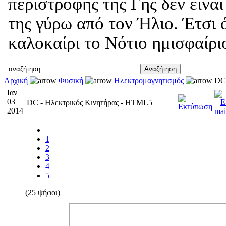
περιστροφής της Γης δεν είνα
της γύρω από τον Ήλιο. Έτσι 
καλοκαίρι το Νότιο ημισφαίριο
Αρχική
Φυσική
Ηλεκτρομαγνητισμός
DC 
Ιαν
03
DC - Ηλεκτρικός Κινητήρας - HTML5
2014
1
2
3
4
5
(25 ψήφοι)