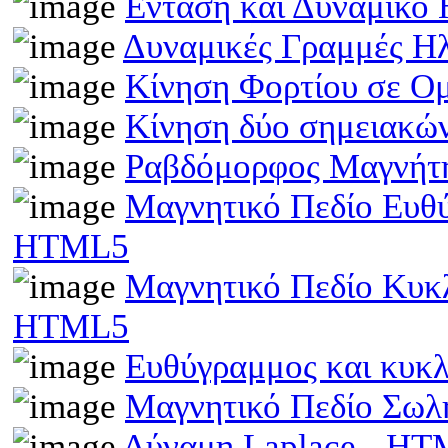
Ενταση και Δυναμικό
Δυναμικές Γραμμές Η
Κίνηση Φορτίου σε Ο
Κίνηση δύο σημειακώ
Ραβδόμορφος Μαγνήτη
Μαγνητικό Πεδίο Ευθ
HTML5
Μαγνητικό Πεδίο Κυκ
HTML5
Ευθύγραμμος και κυκ
Μαγνητικό Πεδίο Σωλ
Δύναμη Laplace - H