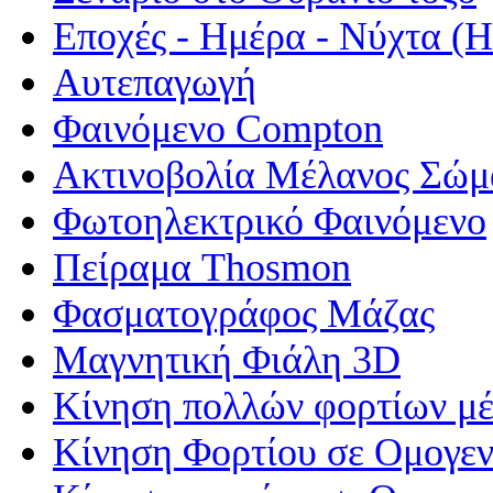
Εποχές - Ημέρα - Νύχτα 
Αυτεπαγωγή
Φαινόμενο Compton
Ακτινοβολία Μέλανος Σώμ
Φωτοηλεκτρικό Φαινόμενο
Πείραμα Thosmon
Φασματογράφος Μάζας
Μαγνητική Φιάλη 3D
Κίνηση πολλών φορτίων μέ
Κίνηση Φορτίου σε Ομογεν