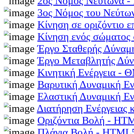
2ος Νόμος Νεύτωνα 
3ος Νόμος του Νεύτ
Κίνηση σε οριζόντιο 
Κίνηση ενός σώματος 
Έργο Σταθερής Δύναμ
Έργο Μεταβλητής Δύ
Κινητική Ενέργεια -
Βαρυτική Δυναμική Ε
Ελαστική Δυναμική Ε
Διατήρηση Ενέργειας
Οριζόντια Βολή - HT
Πλάγια Βολή - HTML