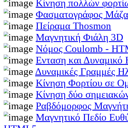
Κίνηση πολλών φορτίω
Φασματογράφος Μάζα
Πείραμα Thosmon
Μαγνητική Φιάλη 3D
Νόμος Coulomb - H
Ενταση και Δυναμικό
Δυναμικές Γραμμές Η
Κίνηση Φορτίου σε Ο
Κίνηση δύο σημειακώ
Ραβδόμορφος Μαγνήτη
Μαγνητικό Πεδίο Ευθ