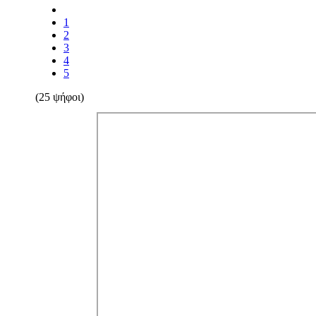
1
2
3
4
5
(25 ψήφοι)