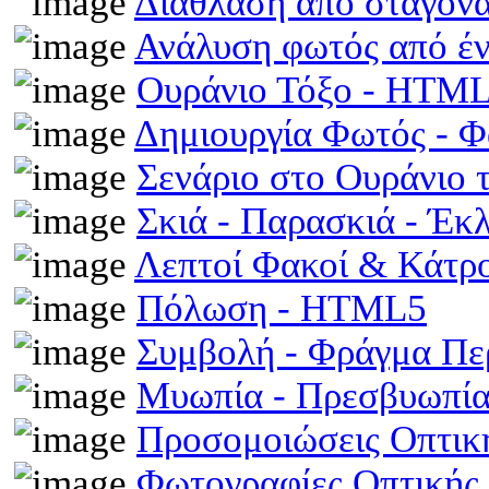
Διάθλαση από σταγόν
Ανάλυση φωτός από έ
Ουράνιο Τόξο - HTM
Δημιουργία Φωτός - 
Σενάριο στο Ουράνιο 
Σκιά - Παρασκιά - Έκ
Λεπτοί Φακοί & Κάτρ
Πόλωση - HTML5
Συμβολή - Φράγμα Π
Μυωπία - Πρεσβυωπί
Προσομοιώσεις Οπτι
Φωτογραφίες Οπτικής