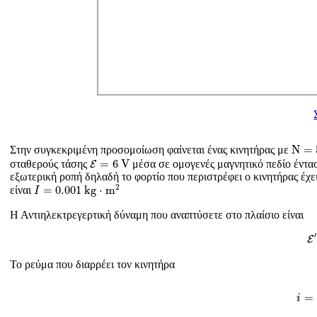
Ν
=
5
N
=
Στην συγκεκριμένη προσομοίωση φαίνεται ένας κινητήρας με
E
=
6
V
=
6
V
σταθερούς τάσης
μέσα σε ομογενές μαγνητικό πεδίο έντ
E
εξωτερική ροπή δηλαδή το φορτίο που περιστρέφει ο κινητήρας έχ
I
=
0.001
k
g
⋅
m
2
2
=
0.001
k
g
⋅
m
είναι
I
Η Αντιηλεκτρεγερτική δύναμη που αναπτύσετε στο πλαίσιο είναι
′
E
Το ρεύμα που διαρρέει τον κινητήρα
i
=
i