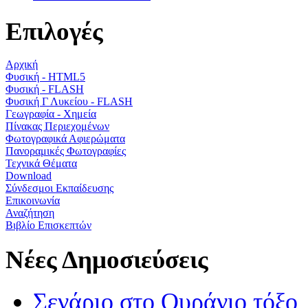
Επιλογές
Αρχική
Φυσική - HTML5
Φυσική - FLASH
Φυσική Γ Λυκείου - FLASH
Γεωγραφία - Χημεία
Πίνακας Περιεχομένων
Φωτογραφικά Αφιερώματα
Πανοραμικές Φωτογραφίες
Τεχνικά Θέματα
Download
Σύνδεσμοι Εκπαίδευσης
Επικοινωνία
Αναζήτηση
Βιβλίο Επισκεπτών
Νέες Δημοσιεύσεις
Σενάριο στο Ουράνιο τόξο