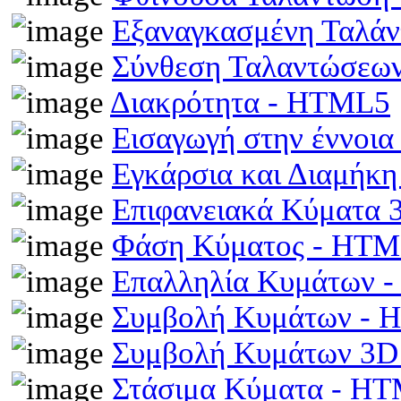
Εξαναγκασμένη Ταλά
Σύνθεση Ταλαντώσεω
Διακρότητα - HTML5
Εισαγωγή στην έννοι
Εγκάρσια και Διαμήκ
Επιφανειακά Κύματα
Φάση Κύματος - HT
Επαλληλία Κυμάτων 
Συμβολή Κυμάτων -
Συμβολή Κυμάτων 3D
Στάσιμα Κύματα - H