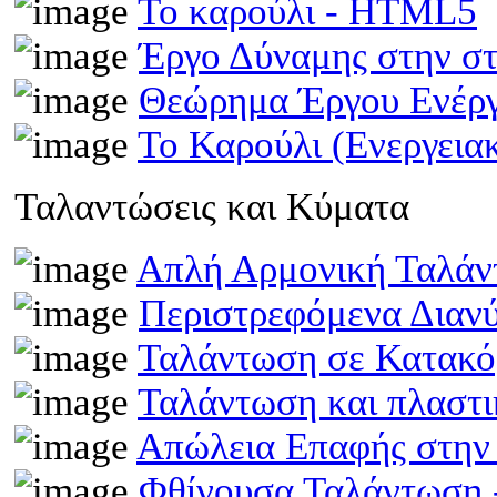
Το καρούλι - HTML5
Έργο Δύναμης στην σ
Θεώρημα Έργου Ενέρ
Το Καρούλι (Ενεργει
Ταλαντώσεις και Κύματα
Απλή Αρμονική Ταλά
Περιστρεφόμενα Διαν
Ταλάντωση σε Κατακό
Ταλάντωση και πλαστ
Απώλεια Επαφής στην
Φθίνουσα Ταλάντωση