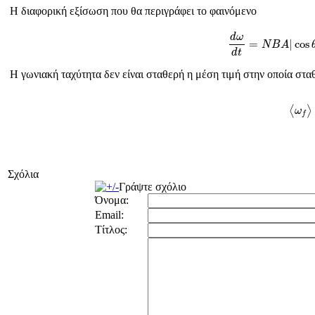
Η διαφορική εξίσωση που θα περιγράφει το φαινόμενο
d
ω
d
t
=
N
B
A
|
co
d
ω
=
|
cos
N
B
A
d
t
Η γωνιακή ταχύτητα δεν είναι σταθερή η μέση τιμή στην οποία σταθ
⟨
ω
f
⟩
=
⟨
⟩
ω
f
Σχόλια
Γράψτε σχόλιο
Όνομα:
Email:
Τίτλος: