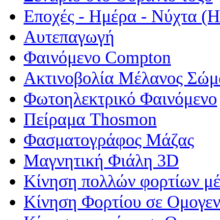
Εποχές - Ημέρα - Νύχτα 
Αυτεπαγωγή
Φαινόμενο Compton
Ακτινοβολία Μέλανος Σώμ
Φωτοηλεκτρικό Φαινόμενο
Πείραμα Thosmon
Φασματογράφος Μάζας
Μαγνητική Φιάλη 3D
Κίνηση πολλών φορτίων μέ
Κίνηση Φορτίου σε Ομογεν