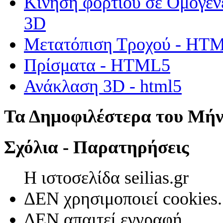
Κίνηση φορτίου σε Ομογεν
3D
Μετατόπιση Τροχού - HT
Πρίσματα - HTML5
Ανάκλαση 3D - html5
Τα Δημοφιλέστερα του Μή
Σχόλια - Παρατηρήσεις
Η ιστοσελίδα seilias.gr
ΔΕΝ χρησιμοποιεί cookies.
ΔΕΝ απαιτεί εγγραφή.