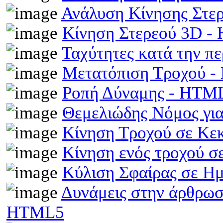
Ανάλυση Κίνησης Στε
Κίνηση Στερεού 3D 
Ταχύτητες κατά την π
Μετατόπιση Τροχού 
Ροπή Δύναμης - HTM
Θεμελιώδης Νόμος γι
Κίνηση Τροχού σε Κε
Κίνηση ενός τροχού σ
Κύλιση Σφαίρας σε Η
Δυνάμεις στην άρθρωσ
HTML5