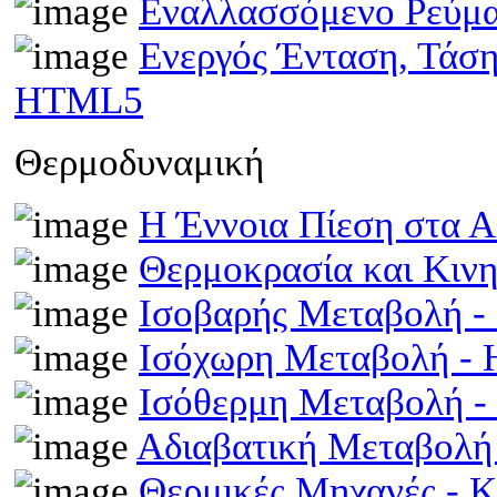
Εναλλασσόμενο Ρεύμ
Ενεργός Ένταση, Τάσ
HTML5
Θερμοδυναμική
Η Έννοια Πίεση στα 
Θερμοκρασία και Κινη
Ισοβαρής Μεταβολή 
Ισόχωρη Μεταβολή -
Ισόθερμη Μεταβολή 
Αδιαβατική Μεταβολ
Θερμικές Μηχανές - 