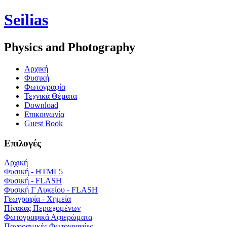
Seilias
Physics and Photography
Aρχική
Φυσική
Φωτογραφία
Τεχνικά Θέματα
Download
Επικοινωνία
Guest Book
Επιλογές
Αρχική
Φυσική - HTML5
Φυσική - FLASH
Φυσική Γ Λυκείου - FLASH
Γεωγραφία - Χημεία
Πίνακας Περιεχομένων
Φωτογραφικά Αφιερώματα
Πανοραμικές Φωτογραφίες