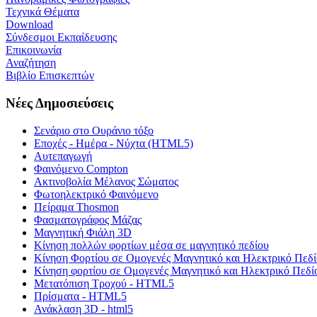
Τεχνικά Θέματα
Download
Σύνδεσμοι Εκπαίδευσης
Επικοινωνία
Αναζήτηση
Βιβλίο Επισκεπτών
Νέες Δημοσιεύσεις
Σενάριο στο Ουράνιο τόξο
Εποχές - Ημέρα - Νύχτα (HTML5)
Αυτεπαγωγή
Φαινόμενο Compton
Ακτινοβολία Μέλανος Σώματος
Φωτοηλεκτρικό Φαινόμενο
Πείραμα Thosmon
Φασματογράφος Μάζας
Μαγνητική Φιάλη 3D
Κίνηση πολλών φορτίων μέσα σε μαγνητικό πεδίου
Κίνηση Φορτίου σε Ομογενές Μαγνητικό και Ηλεκτρικό Πεδί
Κίνηση φορτίου σε Ομογενές Μαγνητικό και Ηλεκτρικό Πεδί
Μετατόπιση Τροχού - HTML5
Πρίσματα - HTML5
Ανάκλαση 3D - html5