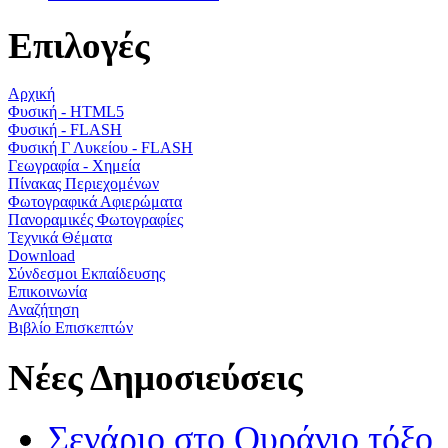
Επιλογές
Αρχική
Φυσική - HTML5
Φυσική - FLASH
Φυσική Γ Λυκείου - FLASH
Γεωγραφία - Χημεία
Πίνακας Περιεχομένων
Φωτογραφικά Αφιερώματα
Πανοραμικές Φωτογραφίες
Τεχνικά Θέματα
Download
Σύνδεσμοι Εκπαίδευσης
Επικοινωνία
Αναζήτηση
Βιβλίο Επισκεπτών
Νέες Δημοσιεύσεις
Σενάριο στο Ουράνιο τόξο