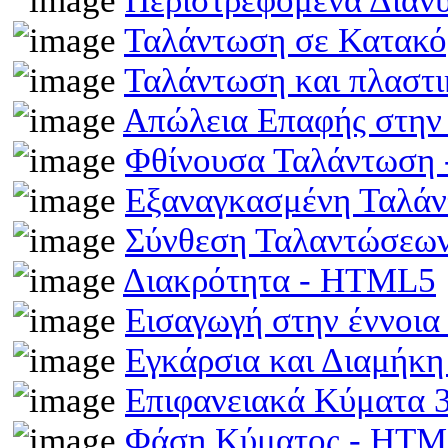
Περιστρεφόμενα Διαν
Ταλάντωση σε Κατακό
Ταλάντωση και πλαστ
Απώλεια Επαφής στην
Φθίνουσα Ταλάντωση
Εξαναγκασμένη Ταλά
Σύνθεση Ταλαντώσεω
Διακρότητα - HTML5
Εισαγωγή στην έννοι
Εγκάρσια και Διαμήκ
Επιφανειακά Κύματα
Φάση Κύματος - HT