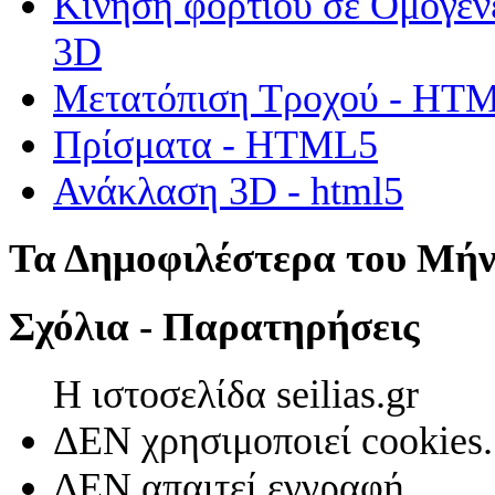
Κίνηση φορτίου σε Ομογεν
3D
Μετατόπιση Τροχού - HT
Πρίσματα - HTML5
Ανάκλαση 3D - html5
Τα Δημοφιλέστερα του Μή
Σχόλια - Παρατηρήσεις
Η ιστοσελίδα seilias.gr
ΔΕΝ χρησιμοποιεί cookies.
ΔΕΝ απαιτεί εγγραφή.