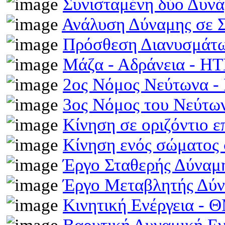
Συνισταμένη δύο Δυν
Ανάλυση Δύναμης σε 
Πρόσθεση Διανυσμάτω
Μάζα - Αδράνεια - H
2ος Νόμος Νεύτωνα 
3ος Νόμος του Νεύτ
Κίνηση σε οριζόντιο 
Κίνηση ενός σώματος 
Έργο Σταθερής Δύναμ
Έργο Μεταβλητής Δύ
Κινητική Ενέργεια -