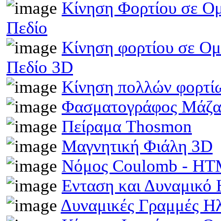
Κίνηση Φορτίου σε Ομ
Πεδίο
Κίνηση φορτίου σε Ομ
Πεδίο 3D
Κίνηση πολλών φορτίω
Φασματογράφος Μάζα
Πείραμα Thosmon
Μαγνητική Φιάλη 3D
Νόμος Coulomb - H
Ενταση και Δυναμικό
Δυναμικές Γραμμές Η