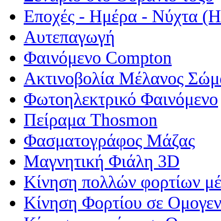
Εποχές - Ημέρα - Νύχτα 
Αυτεπαγωγή
Φαινόμενο Compton
Ακτινοβολία Μέλανος Σώμ
Φωτοηλεκτρικό Φαινόμενο
Πείραμα Thosmon
Φασματογράφος Μάζας
Μαγνητική Φιάλη 3D
Κίνηση πολλών φορτίων μέ
Κίνηση Φορτίου σε Ομογεν