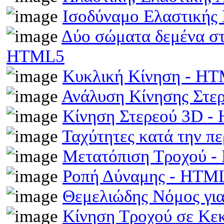
Ισοδύναμο Ελαστικής
Δύο σώματα δεμένα στα
HTML5
Κυκλική Κίνηση - H
Ανάλυση Κίνησης Στε
Κίνηση Στερεού 3D 
Ταχύτητες κατά την π
Μετατόπιση Τροχού 
Ροπή Δύναμης - HTM
Θεμελιώδης Νόμος γι
Κίνηση Τροχού σε Κε