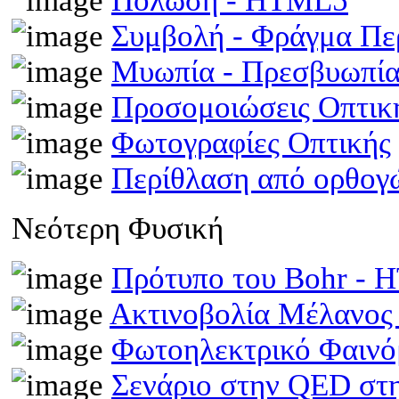
Πόλωση - HTML5
Συμβολή - Φράγμα Π
Μυωπία - Πρεσβυωπί
Προσομοιώσεις Οπτι
Φωτογραφίες Οπτικής
Περίθλαση από ορθογ
Νεότερη Φυσική
Πρότυπο του Bohr -
Ακτινοβολία Μέλανος
Φωτοηλεκτρικό Φαινό
Σενάριο στην QED στη