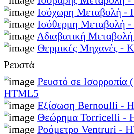
Ισοβαρής Μεταβολή 
Ισόχωρη Μεταβολή -
Ισόθερμη Μεταβολή 
Αδιαβατική Μεταβολ
Θερμικές Μηχανές - 
Ρευστά
Ρευστό σε Ισορροπία 
HTML5
Εξίσωση Bernoulli -
Θεώρημα Torricelli 
Ροόμετρο Ventruri -