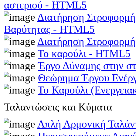
αστεριού - HTML5
Διατήρηση Στροφορμής
Βαρύτητας - HTML5
Διατήρηση Στροφορμ
Το καρούλι - HTML5
Έργο Δύναμης στην σ
Θεώρημα Έργου Ενέρ
Το Καρούλι (Ενεργει
Ταλαντώσεις και Κύματα
Απλή Αρμονική Ταλά