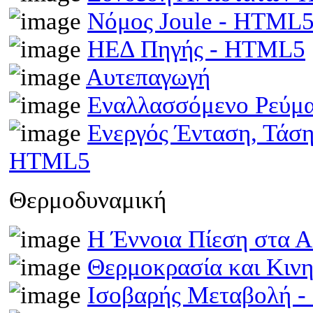
Νόμος Joule - HTML
ΗΕΔ Πηγής - HTML5
Αυτεπαγωγή
Εναλλασσόμενο Ρεύμ
Ενεργός Ένταση, Τάσ
HTML5
Θερμοδυναμική
Η Έννοια Πίεση στα 
Θερμοκρασία και Κινη
Ισοβαρής Μεταβολή 