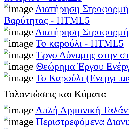
Διατήρηση Στροφορμής
Βαρύτητας - HTML5
Διατήρηση Στροφορμ
Το καρούλι - HTML5
Έργο Δύναμης στην σ
Θεώρημα Έργου Ενέρ
Το Καρούλι (Ενεργει
Ταλαντώσεις και Κύματα
Απλή Αρμονική Ταλά
Περιστρεφόμενα Διαν