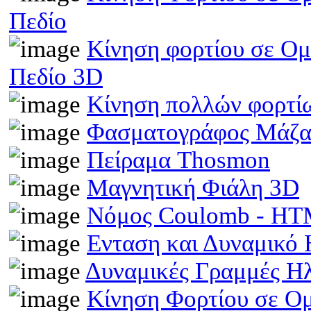
Πεδίο
Κίνηση φορτίου σε Ομ
Πεδίο 3D
Κίνηση πολλών φορτίω
Φασματογράφος Μάζα
Πείραμα Thosmon
Μαγνητική Φιάλη 3D
Νόμος Coulomb - H
Ενταση και Δυναμικό
Δυναμικές Γραμμές Η
Κίνηση Φορτίου σε Ο