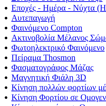
Εποχές - Ημέρα - Νύχτα 
Αυτεπαγωγή
Φαινόμενο Compton
Ακτινοβολία Μέλανος Σώμ
Φωτοηλεκτρικό Φαινόμενο
Πείραμα Thosmon
Φασματογράφος Μάζας
Μαγνητική Φιάλη 3D
Κίνηση πολλών φορτίων μέ
Κίνηση Φορτίου σε Ομογεν