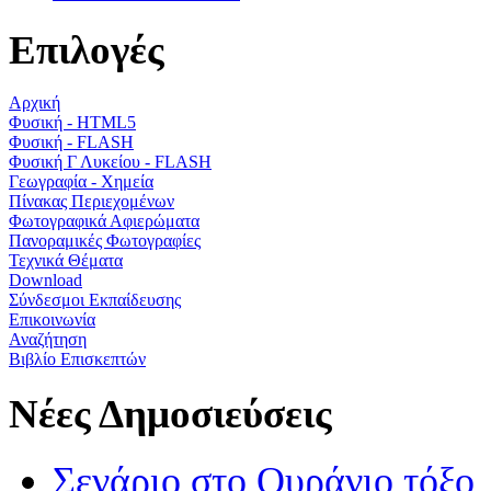
Επιλογές
Αρχική
Φυσική - HTML5
Φυσική - FLASH
Φυσική Γ Λυκείου - FLASH
Γεωγραφία - Χημεία
Πίνακας Περιεχομένων
Φωτογραφικά Αφιερώματα
Πανοραμικές Φωτογραφίες
Τεχνικά Θέματα
Download
Σύνδεσμοι Εκπαίδευσης
Επικοινωνία
Αναζήτηση
Βιβλίο Επισκεπτών
Νέες Δημοσιεύσεις
Σενάριο στο Ουράνιο τόξο