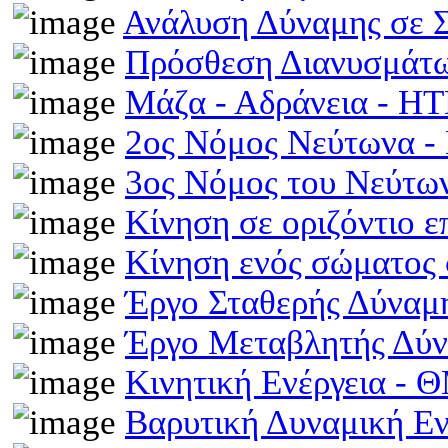
Ανάλυση Δύναμης σε 
Πρόσθεση Διανυσμάτω
Μάζα - Αδράνεια - H
2ος Νόμος Νεύτωνα 
3ος Νόμος του Νεύτ
Κίνηση σε οριζόντιο 
Κίνηση ενός σώματος 
Έργο Σταθερής Δύναμ
Έργο Μεταβλητής Δύ
Κινητική Ενέργεια -
Βαρυτική Δυναμική Ε