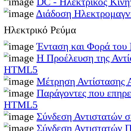
DC - Ηλεκτρικός Κιν
Διάδοση Ηλεκτρομαγν
Ηλεκτρικό Ρεύμα
Ένταση και Φορά του
Η Προέλευση της Αντί
HTML5
Μέτρηση Αντίστασης 
Παράγοντες που επηρε
HTML5
Σύνδεση Αντιστατών 
Σύνδεση Αντιστατών