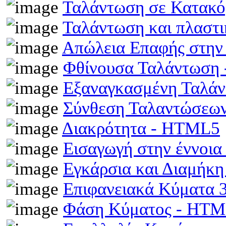
Ταλάντωση σε Κατακό
Ταλάντωση και πλαστ
Απώλεια Επαφής στην
Φθίνουσα Ταλάντωση
Εξαναγκασμένη Ταλά
Σύνθεση Ταλαντώσεω
Διακρότητα - HTML5
Εισαγωγή στην έννοι
Εγκάρσια και Διαμήκ
Επιφανειακά Κύματα
Φάση Κύματος - HT