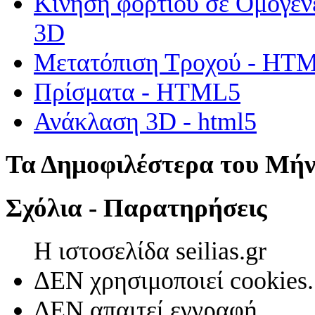
Κίνηση φορτίου σε Ομογεν
3D
Μετατόπιση Τροχού - HT
Πρίσματα - HTML5
Ανάκλαση 3D - html5
Τα Δημοφιλέστερα του Μή
Σχόλια - Παρατηρήσεις
Η ιστοσελίδα seilias.gr
ΔΕΝ χρησιμοποιεί cookies.
ΔΕΝ απαιτεί εγγραφή.