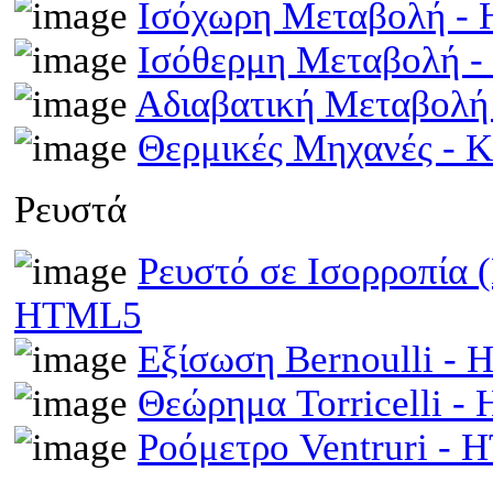
Ισόχωρη Μεταβολή -
Ισόθερμη Μεταβολή 
Αδιαβατική Μεταβολ
Θερμικές Μηχανές - 
Ρευστά
Ρευστό σε Ισορροπία 
HTML5
Εξίσωση Bernoulli -
Θεώρημα Torricelli 
Ροόμετρο Ventruri -