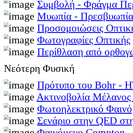
Συμβολή - Φράγμα Π
Μυωπία - Πρεσβυωπί
Προσομοιώσεις Οπτι
Φωτογραφίες Οπτικής
Περίθλαση από ορθογ
Νεότερη Φυσική
Πρότυπο του Bohr -
Ακτινοβολία Μέλανος
Φωτοηλεκτρικό Φαινό
Σενάριο στην QED στη
Φαινόμενο Compton