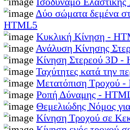
Ισοδύναμο Ελαστικής
Δύο σώματα δεμένα στα
HTML5
Κυκλική Κίνηση - H
Ανάλυση Κίνησης Στε
Κίνηση Στερεού 3D 
Ταχύτητες κατά την π
Μετατόπιση Τροχού 
Ροπή Δύναμης - HTM
Θεμελιώδης Νόμος γι
Κίνηση Τροχού σε Κε
Κίνηση ενός τροχού σ