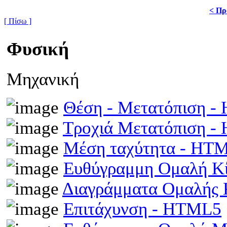
< Πρ
[ Πίσω ]
Φυσική
Μηχανική
Θέση - Μετατόπιση 
Τροχιά Μετατόπιση 
Μέση ταχύτητα - HT
Ευθύγραμμη Ομαλή Κ
Διαγράμματα Ομαλής
Επιτάχυνση - HTML5