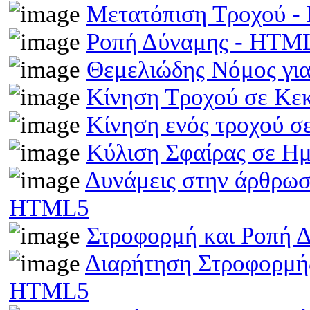
Μετατόπιση Τροχού 
Ροπή Δύναμης - HTM
Θεμελιώδης Νόμος γι
Κίνηση Τροχού σε Κε
Κίνηση ενός τροχού σ
Κύλιση Σφαίρας σε Η
Δυνάμεις στην άρθρωσ
HTML5
Στροφορμή και Ροπή 
Διαρήτηση Στροφορμής
HTML5