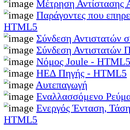
Μέτρηση Αντίστασης 
Παράγοντες που επηρε
HTML5
Σύνδεση Αντιστατών 
Σύνδεση Αντιστατών
Νόμος Joule - HTML
ΗΕΔ Πηγής - HTML5
Αυτεπαγωγή
Εναλλασσόμενο Ρεύμ
Ενεργός Ένταση, Τάσ
HTML5