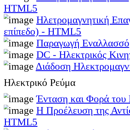
HTML5
Ηλετρομαγνητική Επα
επίπεδο) - HTML5
Παραγωγή Εναλλασσό
DC - Ηλεκτρικός Κιν
Διάδοση Ηλεκτρομαγν
Ηλεκτρικό Ρεύμα
Ένταση και Φορά του
Η Προέλευση της Αντί
HTML5