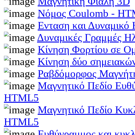
Μαγνητική Φιάλη 3D
Νόμος Coulomb - H
Ενταση και Δυναμικό
Δυναμικές Γραμμές Η
Κίνηση Φορτίου σε Ο
Κίνηση δύο σημειακώ
Ραβδόμορφος Μαγνήτη
Μαγνητικό Πεδίο Ευθ
HTML5
Μαγνητικό Πεδίο Κυκ
HTML5
Ευθύγραμμος και κυκ