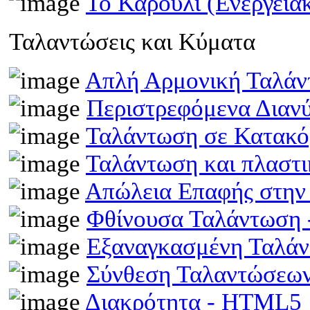
Το Καρούλι (Ενεργει
Ταλαντώσεις και Κύματα
Απλή Αρμονική Ταλά
Περιστρεφόμενα Διαν
Ταλάντωση σε Κατακό
Ταλάντωση και πλαστ
Απώλεια Επαφής στην
Φθίνουσα Ταλάντωση
Εξαναγκασμένη Ταλά
Σύνθεση Ταλαντώσεω
Διακρότητα - HTML5