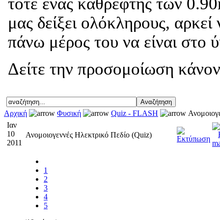
τότε ένας καθρέφτης των 0.90
μας δείξει ολόκληρους, αρκεί
πάνω μέρος του να είναι στο 
Δείτε την προσομοίωση κάνον
Αρχική
Φυσική
Quiz - FLASH
Ανομοιογε
Ιαν
10
Ανομοιογεννές Ηλεκτρικό Πεδίο (Quiz)
2011
1
2
3
4
5