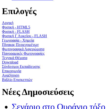
Επιλογές
Αρχική
Φυσική - HTML5
Φυσική - FLASH
Φυσική Γ Λυκείου - FLASH
Γεωγραφία - Χημεία
Πίνακας Περιεχομένων
Φωτογραφικά Αφιερώματα
Πανοραμικές Φωτογραφίες
Τεχνικά Θέματα
Download
Σύνδεσμοι Εκπαίδευσης
Επικοινωνία
Αναζήτηση
Βιβλίο Επισκεπτών
Νέες Δημοσιεύσεις
Σενάριο στο Ουράνιο τόξο