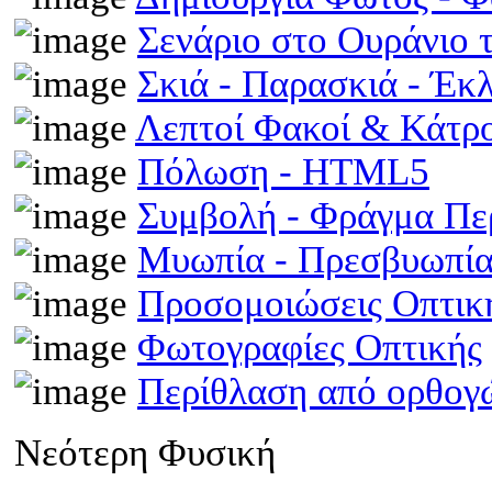
Σενάριο στο Ουράνιο 
Σκιά - Παρασκιά - Έκ
Λεπτοί Φακοί & Κάτρ
Πόλωση - HTML5
Συμβολή - Φράγμα Π
Μυωπία - Πρεσβυωπί
Προσομοιώσεις Οπτι
Φωτογραφίες Οπτικής
Περίθλαση από ορθογ
Νεότερη Φυσική