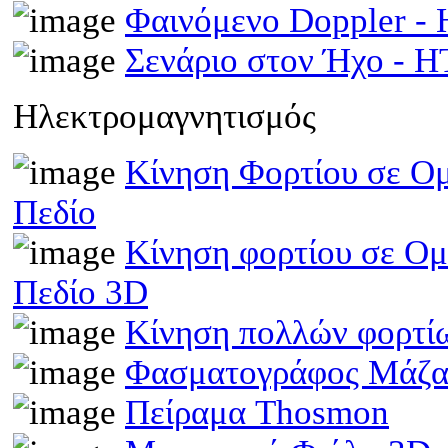
Φαινόμενο Doppler 
Σενάριο στον Ήχο - 
Ηλεκτρομαγνητισμός
Κίνηση Φορτίου σε Ομ
Πεδίο
Κίνηση φορτίου σε Ομ
Πεδίο 3D
Κίνηση πολλών φορτίω
Φασματογράφος Μάζα
Πείραμα Thosmon