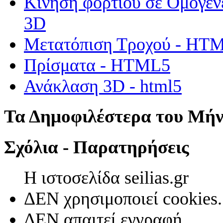
Κίνηση φορτίου σε Ομογεν
3D
Μετατόπιση Τροχού - HT
Πρίσματα - HTML5
Ανάκλαση 3D - html5
Τα Δημοφιλέστερα του Μή
Σχόλια - Παρατηρήσεις
Η ιστοσελίδα seilias.gr
ΔΕΝ χρησιμοποιεί cookies.
ΔΕΝ απαιτεί εγγραφή.