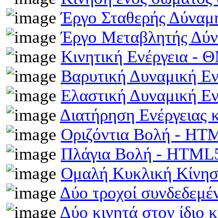
Έργο Σταθερής Δύναμ
Έργο Μεταβλητής Δύ
Κινητική Ενέργεια -
Βαρυτική Δυναμική Ε
Ελαστική Δυναμική Ε
Διατήρηση Ενέργειας
Οριζόντια Βολή - HT
Πλάγια Βολή - HTML
Ομαλή Κυκλική Κίνη
Δύο τροχοί συνδεδεμέ
Δύο κινητά στον ίδιο