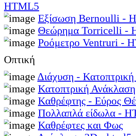
HTML5
Εξίσωση Bernoulli -
Θεώρημα Torricelli 
Ροόμετρο Ventruri -
Οπτική
Διάχυση - Κατοπτρικ
Κατοπτρική Ανάκλαση
Καθρέφτης - Εύρος Θ
Πολλαπλά είδωλα - 
Καθρέφτες και Φως