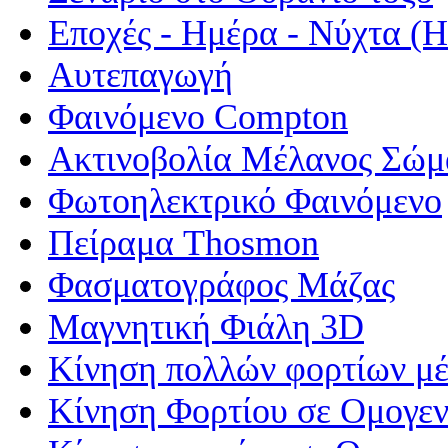
Εποχές - Ημέρα - Νύχτα 
Αυτεπαγωγή
Φαινόμενο Compton
Ακτινοβολία Μέλανος Σώμ
Φωτοηλεκτρικό Φαινόμενο
Πείραμα Thosmon
Φασματογράφος Μάζας
Μαγνητική Φιάλη 3D
Κίνηση πολλών φορτίων μέ
Κίνηση Φορτίου σε Ομογεν