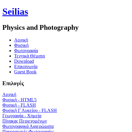
Seilias
Physics and Photography
Aρχική
Φυσική
Φωτογραφία
Τεχνικά Θέματα
Download
Επικοινωνία
Guest Book
Επιλογές
Αρχική
Φυσική - HTML5
Φυσική - FLASH
Φυσική Γ Λυκείου - FLASH
Γεωγραφία - Χημεία
Πίνακας Περιεχομένων
Φωτογραφικά Αφιερώματα
Πανοραμικές Φωτογραφίες