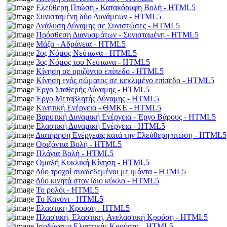
Ελεύθερη Πτώση - Κατακόρυφη Βολή - HTML5
Συνισταμένη δύο Δυνάμεων - HTML5
Ανάλυση Δύναμης σε Συνιστώσες - HTML5
Πρόσθεση Διανυσμάτων - Συνισταμένη - HTML5
Μάζα - Αδράνεια - HTML5
2ος Νόμος Νεύτωνα - HTML5
3ος Νόμος του Νεύτωνα - HTML5
Κίνηση σε οριζόντιο επίπεδο - HTML5
Κίνηση ενός σώματος σε κεκλιμένο επίπεδο - HTML5
Έργο Σταθερής Δύναμης - HTML5
Έργο Μεταβλητής Δύναμης - HTML5
Κινητική Ενέργεια - ΘΜΚΕ - HTML5
Βαρυτική Δυναμική Ενέργεια - Έργο Βάρους - HTML5
Ελαστική Δυναμική Ενέργεια - HTML5
Διατήρηση Ενέργειας κατά την Ελεύθερη πτώση - HTML5
Οριζόντια Βολή - HTML5
Πλάγια Βολή - HTML5
Ομαλή Κυκλική Κίνηση - HTML5
Δύο τροχοί συνδεδεμένοι με ιμάντα - HTML5
Δύο κινητά στον ίδιο κύκλο - HTML5
Το ρολόι - HTML5
Το Κανόνι - HTML5
Ελαστική Κρούση - HTML5
Πλαστική, Ελαστική, Ανελαστική Κρούση - HTML5
Ισοδύναμο Ελαστικής Κρούσης - HTML5