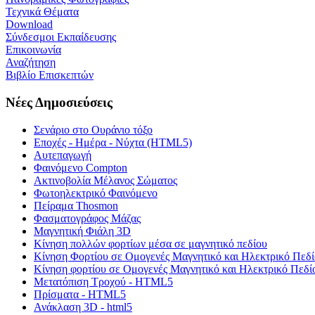
Τεχνικά Θέματα
Download
Σύνδεσμοι Εκπαίδευσης
Επικοινωνία
Αναζήτηση
Βιβλίο Επισκεπτών
Νέες Δημοσιεύσεις
Σενάριο στο Ουράνιο τόξο
Εποχές - Ημέρα - Νύχτα (HTML5)
Αυτεπαγωγή
Φαινόμενο Compton
Ακτινοβολία Μέλανος Σώματος
Φωτοηλεκτρικό Φαινόμενο
Πείραμα Thosmon
Φασματογράφος Μάζας
Μαγνητική Φιάλη 3D
Κίνηση πολλών φορτίων μέσα σε μαγνητικό πεδίου
Κίνηση Φορτίου σε Ομογενές Μαγνητικό και Ηλεκτρικό Πεδί
Κίνηση φορτίου σε Ομογενές Μαγνητικό και Ηλεκτρικό Πεδί
Μετατόπιση Τροχού - HTML5
Πρίσματα - HTML5
Ανάκλαση 3D - html5