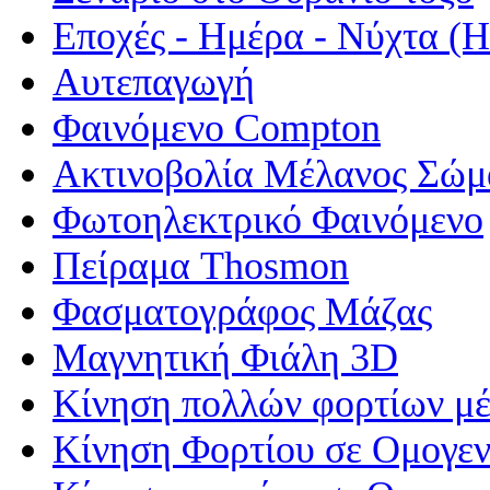
Εποχές - Ημέρα - Νύχτα 
Αυτεπαγωγή
Φαινόμενο Compton
Ακτινοβολία Μέλανος Σώμ
Φωτοηλεκτρικό Φαινόμενο
Πείραμα Thosmon
Φασματογράφος Μάζας
Μαγνητική Φιάλη 3D
Κίνηση πολλών φορτίων μέ
Κίνηση Φορτίου σε Ομογεν