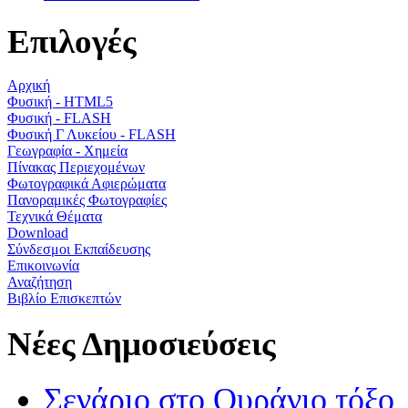
Επιλογές
Αρχική
Φυσική - HTML5
Φυσική - FLASH
Φυσική Γ Λυκείου - FLASH
Γεωγραφία - Χημεία
Πίνακας Περιεχομένων
Φωτογραφικά Αφιερώματα
Πανοραμικές Φωτογραφίες
Τεχνικά Θέματα
Download
Σύνδεσμοι Εκπαίδευσης
Επικοινωνία
Αναζήτηση
Βιβλίο Επισκεπτών
Νέες Δημοσιεύσεις
Σενάριο στο Ουράνιο τόξο