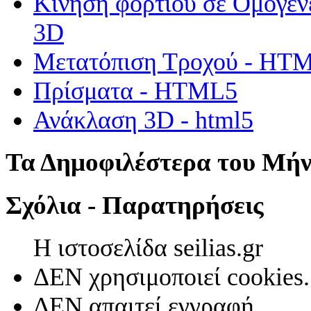
Κίνηση φορτίου σε Ομογεν
3D
Μετατόπιση Τροχού - HT
Πρίσματα - HTML5
Ανάκλαση 3D - html5
Τα Δημοφιλέστερα του Μή
Σχόλια - Παρατηρήσεις
Η ιστοσελίδα seilias.gr
ΔΕΝ χρησιμοποιεί cookies.
ΔΕΝ απαιτεί εγγραφή.