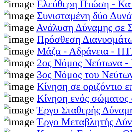
Ελεύθερη Πτώση - Κ
Συνισταμένη δύο Δυν
Ανάλυση Δύναμης σε 
Πρόσθεση Διανυσμάτω
Μάζα - Αδράνεια - H
2ος Νόμος Νεύτωνα 
3ος Νόμος του Νεύτ
Κίνηση σε οριζόντιο 
Κίνηση ενός σώματος 
Έργο Σταθερής Δύναμ
Έργο Μεταβλητής Δύ