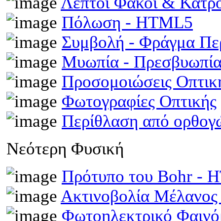
Λεπτοί Φακοί & Κάτρ
Πόλωση - HTML5
Συμβολή - Φράγμα Π
Μυωπία - Πρεσβυωπί
Προσομοιώσεις Οπτι
Φωτογραφίες Οπτικής
Περίθλαση από ορθογ
Νεότερη Φυσική
Πρότυπο του Bohr -
Ακτινοβολία Μέλανος
Φωτοηλεκτρικό Φαινό