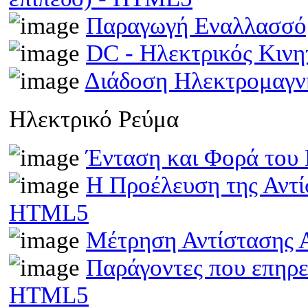
Παραγωγή Εναλλασσό
DC - Ηλεκτρικός Κιν
Διάδοση Ηλεκτρομαγν
Ηλεκτρικό Ρεύμα
Ένταση και Φορά του
Η Προέλευση της Αντί
HTML5
Μέτρηση Αντίστασης 
Παράγοντες που επηρε
HTML5