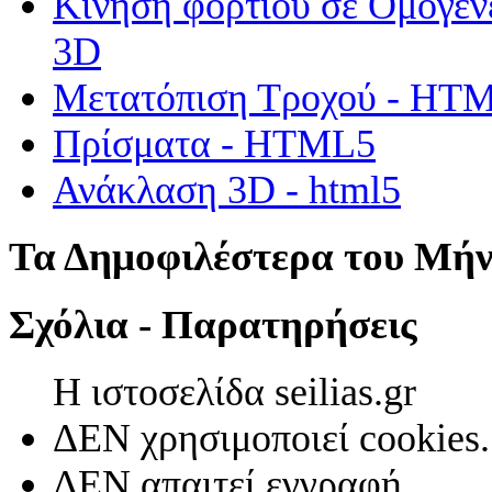
Κίνηση φορτίου σε Ομογεν
3D
Μετατόπιση Τροχού - HT
Πρίσματα - HTML5
Ανάκλαση 3D - html5
Τα Δημοφιλέστερα του Μή
Σχόλια - Παρατηρήσεις
Η ιστοσελίδα seilias.gr
ΔΕΝ χρησιμοποιεί cookies.
ΔΕΝ απαιτεί εγγραφή.