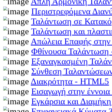
Απλή Αρμονική Ταλά
Περιστρεφόμενα Διαν
Ταλάντωση σε Κατακό
Ταλάντωση και πλαστ
Απώλεια Επαφής στην
Φθίνουσα Ταλάντωση
Εξαναγκασμένη Ταλά
Σύνθεση Ταλαντώσεω
Διακρότητα - HTML5
Εισαγωγή στην έννοι
Εγκάρσια και Διαμήκ
Επιφανειακά Κύματα