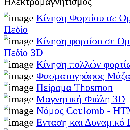
Ηλεκτρομαγνητισμός
Κίνηση Φορτίου σε Ομ
Πεδίο
Κίνηση φορτίου σε Ομ
Πεδίο 3D
Κίνηση πολλών φορτίω
Φασματογράφος Μάζα
Πείραμα Thosmon
Μαγνητική Φιάλη 3D
Νόμος Coulomb - H
Ενταση και Δυναμικό