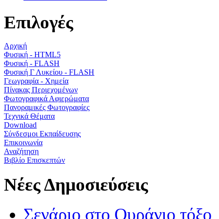
Επιλογές
Αρχική
Φυσική - HTML5
Φυσική - FLASH
Φυσική Γ Λυκείου - FLASH
Γεωγραφία - Χημεία
Πίνακας Περιεχομένων
Φωτογραφικά Αφιερώματα
Πανοραμικές Φωτογραφίες
Τεχνικά Θέματα
Download
Σύνδεσμοι Εκπαίδευσης
Επικοινωνία
Αναζήτηση
Βιβλίο Επισκεπτών
Νέες Δημοσιεύσεις
Σενάριο στο Ουράνιο τόξο