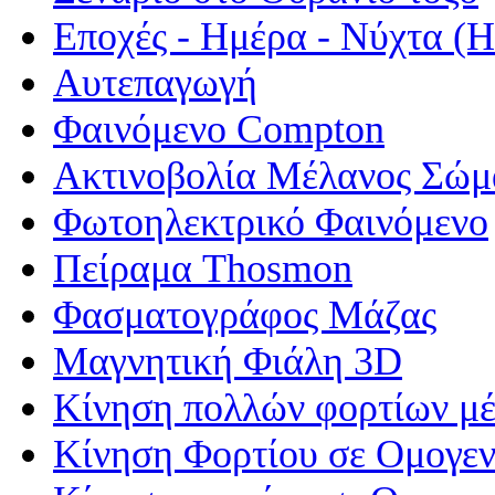
Εποχές - Ημέρα - Νύχτα 
Αυτεπαγωγή
Φαινόμενο Compton
Ακτινοβολία Μέλανος Σώμ
Φωτοηλεκτρικό Φαινόμενο
Πείραμα Thosmon
Φασματογράφος Μάζας
Μαγνητική Φιάλη 3D
Κίνηση πολλών φορτίων μέ
Κίνηση Φορτίου σε Ομογεν