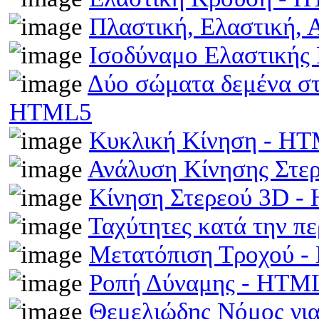
Πλαστική, Ελαστική,
Ισοδύναμο Ελαστικής
Δύο σώματα δεμένα στα
HTML5
Κυκλική Κίνηση - H
Ανάλυση Κίνησης Στε
Κίνηση Στερεού 3D 
Ταχύτητες κατά την π
Μετατόπιση Τροχού 
Ροπή Δύναμης - HTM
Θεμελιώδης Νόμος γι