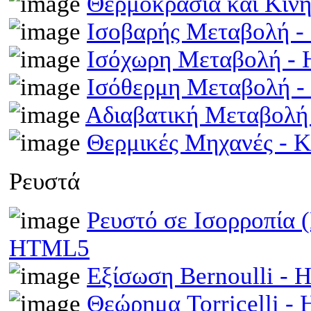
Θερμοκρασία και Κινη
Ισοβαρής Μεταβολή 
Ισόχωρη Μεταβολή -
Ισόθερμη Μεταβολή 
Αδιαβατική Μεταβολ
Θερμικές Μηχανές - 
Ρευστά
Ρευστό σε Ισορροπία 
HTML5
Εξίσωση Bernoulli -
Θεώρημα Torricelli 